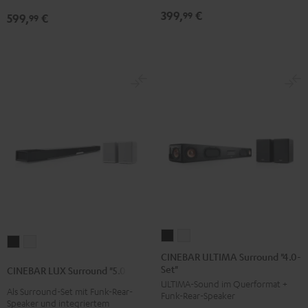
Atmos
Atmos
399,
€
99
599,
€
99
"5.1-
"5.1-
Set"
Set"
Schwarz
Weiß
CINEBAR
CINEBAR
CINEBAR
CINEBAR
ULTIMA
ULTIMA
CINEBAR ULTIMA Surround "4.0-
LUX
LUX
Set"
Surround
Surround
CINEBAR LUX Surround "5.0-Set"
Surround
Surround
ULTIMA-Sound im Querformat +
"4.0-
"4.0-
Als Surround-Set mit Funk-Rear-
"5.0-
"5.0-
Funk-Rear-Speaker
Set"
Set"
Speaker und integriertem