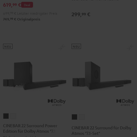
619,
€
Atmos
Atmos
99
Deal
"4.1-
"4.1-
699,
99
€
Letzter niedrigster Preis
299,
€
99
Set"
Set"
99
749,
€
Originalpreis
Schwarz
Weiß
NEU
NEU
CINEBAR
CINEBAR
CINEBAR
CINEBAR
22
22
22
22
CINEBAR 22 Surround Power
CINEBAR 22 Surround für Dolby
Edition für Dolby Atmos "7.1-Set"
Surround
Surround
Surround
Surround
Atmos "7.1-Set"