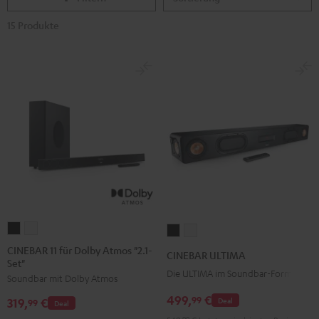
15 Produkte
CINEBAR
CINEBAR
CINEBAR
CINEBAR
11
11
ULTIMA
ULTIMA
CINEBAR 11 für Dolby Atmos "2.1-
CINEBAR ULTIMA
Set"
für
für
Schwarz
Weiß
Die ULTIMA im Soundbar-Format
Soundbar mit Dolby Atmos
Dolby
Dolby
Atmos
Atmos
499,
€
99
Deal
319,
€
99
Deal
"2.1-
"2.1-