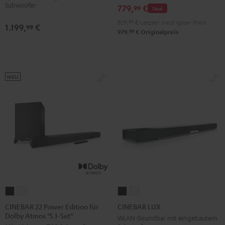
Set"
Set"
Subwoofer
779,
€
Schwarz
Weiß
99
Deal
Schwarz
Weiß
829,
99
€
Letzter niedrigster Preis
1.199,
€
99
99
979,
€
Originalpreis
NEU
CINEBAR
CINEBAR
CINEBAR
CINEBAR
22
22
LUX
LUX
CINEBAR 22 Power Edition für
CINEBAR LUX
Dolby Atmos "5.1-Set"
Power
Power
Schwarz
Weiß
WLAN-Soundbar mit eingebautem