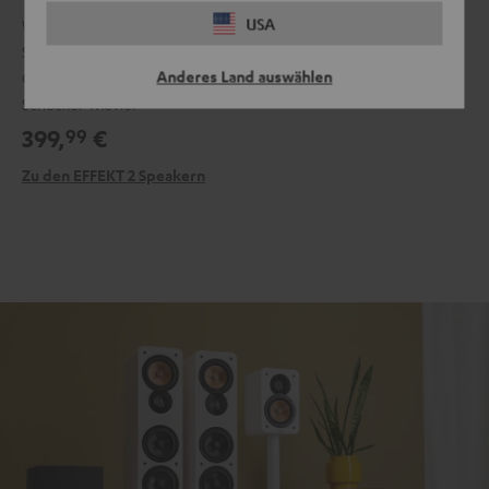
USA
Wenn du unsere EFFEKT 2 Surround-Speaker mit unseren
Soundbars verbunden hast, kannst du dir nie sicher sein, welche
Anderes Land auswählen
Gefahren von hinten lauern, insbesondere im neuesten Horror-
Schocker-Movie.
399,
€
99
Zu den EFFEKT 2 Speakern