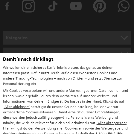
Welche Soundbar passt zu meinem Fernseher bzw.
e
Raum?
r
Besitzt du einen großen Fernseher ab ca. 60 Zoll Bildschirmdiagonale,
a
empfehlen wir dir Soundbars der Mittel- oder Oberklasse. Das sind
Soundbars, die über ein 2- oder 3-Wege-System verfügen, etwas breiter
n
Kategorien
und tiefer sind und oft zusammen mit einem Subwoofer kommen. Diese
m
Soundbars erbringen zudem eine Leistung von mindestens 100 Watt RMS.
Folgende Tabelle gibt dir eine kleine Orientierung:
HEIMKINO
e
Unternehmen
minimale
maximale
erweiterbar mit Rear-
Damit‘s nach dir klingt
l
Raumgröße
Raumgröße
Speakern Effekt 2
HEIMKINO-KOMPLETTANLAGEN
Wir wollen dir ein sicheres Surferlebnis bieten, das genau zu deinen
SUPPORT
d
Teufel Onlineshops
CINEBAR 11
10
20
ja
Interessen passt. Dafür nutzt Teufel auf diesen Webseiten Cookies und
SOUNDBAR
andere Tracking-Technologien – auch von Dritten - und setzt Dienste zur
u
KARRIERE
CINEBAR 22
15
35
Ja
Personalisierung ein.
DEUTSCHLAND
n
Mit Cookies verarbeiten wir und andere Marketingpartner Daten von dir und
CINEBAR
HIFI-LAUTSPRECHER
15
30
Ja
PRESSE & MARKETING
lernen, was dir gefällt - durch dein Verhalten auf unserer Website und
g
ULTIMA
ÖSTERREICH
Informationen von deinem Endgerät. Du hast es in der Hand: Klickst du auf
SMART HOME
CINEBAR
„Alles ablehnen“
bestätigst du unsere Grundeinstellung, bei der wir nur
GESCHÄFTSKUNDEN
15
30
Ja
LUX
erforderliche Cookies aktivieren. Damit erhältst du zwar Empfehlungen,
SCHWEIZ
BLUETOOTH-LAUTSPRECHER
diese werden jedoch zufällig ausgewählt. Personalisierte Werbung und
CINEBAR
PARTNERPROGRAMM
20
40
Ja
Inhalte, die wirklich relevant für dich sind, erhältst du mit
„Alles akzeptieren“
.
PRO 2
Hier willigst du der Verwendung aller Cookies ein sowie der Weitergabe und
KOPFHÖRER
NIEDERLANDE
BLOG
der Verarbeitung deiner Daten in Staaten außerhalb der EU/des EWR. Für