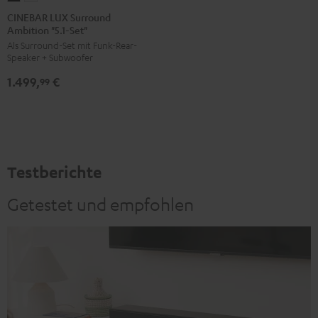
LUX
LUX
CINEBAR LUX Surround
Ambition "5.1-Set"
Surround
Surround
Als Surround-Set mit Funk-Rear-
Ambition
Ambition
Speaker + Subwoofer
"5.1-
"5.1-
1.499,
€
Set"
Set"
99
Schwarz
Weiß
Testberichte
Getestet und empfohlen