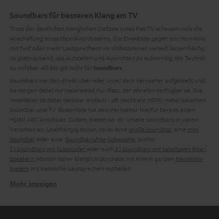
Soundbars für besseren Klang am TV
Trotz der deutlichen klanglichen Defizite eines Flat-TV scheuen viele die
Anschaffung eines Heimkino-Systems. Die Einwände gegen ein Heimkino
mit fünf oder mehr Lautsprechern im Wohnzimmer verteilt lauten häufig:
zu platzraubend, das Aufstellen und Ausrichten zu aufwendig, die Technik
zu sichtbar. All das gilt nicht für
.
Soundbars
Soundbars werden direkt über oder unter dem Fernseher aufgestellt und
benötigen dabei normalerweise nur Platz, der ohnehin verfügbar ist. Die
Installation ist dabei denkbar einfach - oft reicht ein HDMI-Kabel zwischen
Soundbar und TV. Bestenfalls hat dein Fernseher hierfür bereits einen
HDMI ARC Anschluss. Zudem bieten wir dir unsere Soundbars in vielen
Varianten an. Unabhängig davon, ob du eine
große Soundbar
, eine
mini
Soundbar
oder eine
Soundbar ohne Subwoofer
suchst.
2.1 Soundbars mit Subwoofer
oder auch
5.1 Soundbars mit kabellosen Rear-
Speakern
können daher klanglich durchaus mit einem ganzen
Heimkino-
System
mit klassische Lautsprechen mithalten.
Mehr anzeigen
Was ist eine Soundbar?
Eine Soundbar ist ein horizontal liegendes länglich gebautes Lautsprecher-
System mit mehreren Tönern und integriertem Verstärker