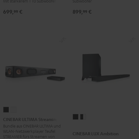
Subwoofer
Mit stärkerem T 10 Subwoofer
Edition
Edition
für
für
899,
€
699,
€
99
99
Dolby
Dolby
Atmos
Atmos
"5.1-
"5.1-
Set"
Set"
Schwarz
Weiß
CINEBAR
CINEBAR
CINEBAR
CINEBAR
ULTIMA
ULTIMA
CINEBAR ULTIMA Streaming
LUX
LUX
Streaming
Streaming
Bundle aus CINEBAR ULTIMA und
WLAN-Netzwerkplayer Teufel
Ambition
Ambition
Schwarz
Weiß
CINEBAR LUX Ambition
STREAMER fürs Streamen von