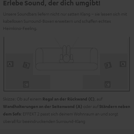
Informationen sind in der Datenschutzerklärung unter I zu
Erlebe Sound, der dich umgibt!
finden
.
Unsere Soundbars liefern nicht nur satten Klang – sie lassen sich mit
kabellosen Surround-Boxen erweitern und schaffen echtes
Heimkino-Feeling.
Skizze: Ob auf einem
Regal an der Rückwand (C)
, auf
Wandhalterungen an der Seitenwand (A)
oder auf
Ständern neben
dem Sofa
: EFFEKT 2 passt sich deinem Wohnraum an und sorgt
überall für beeindruckenden Surround-Klang