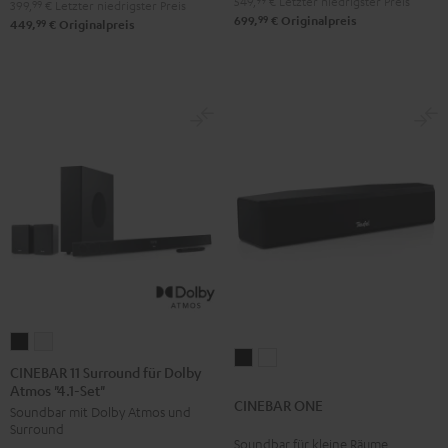
549,
99
€
Letzter niedrigster Preis
399,
99
€
Letzter niedrigster Preis
Set"
Set"
99
699,
€
Originalpreis
99
449,
€
Originalpreis
Schwarz
Weiß
CINEBAR
CINEBAR
CINEBAR
CINEBAR
11
11
CINEBAR 11 Surround für Dolby
ONE
ONE
Atmos "4.1-Set"
Surround
Surround
CINEBAR ONE
Black
White
Soundbar mit Dolby Atmos und
für
für
Surround
Dolby
Dolby
Soundbar für kleine Räume