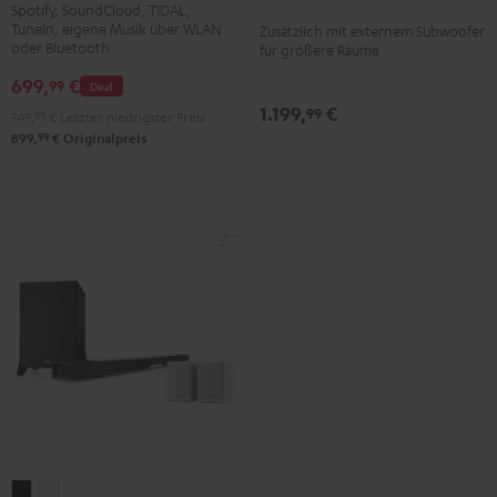
Schwarz
Schwarz
Spotify, SoundCloud, TIDAL,
/
TuneIn, eigene Musik über WLAN
Zusätzlich mit externem Subwoofer
oder Bluetooth
für größere Räume
Weiß
699,
€
99
Deal
1.199,
€
99
749,
99
€
Letzter niedrigster Preis
99
899,
€
Originalpreis
CINEBAR
CINEBAR