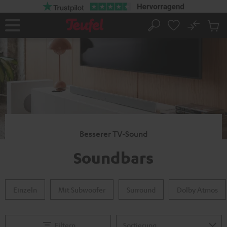
ZUM
NHALT
RINGEN
No
Abs
Startseite
Suche
Artike
im
Waren
Besserer TV-Sound
Soundbars
Einzeln
Mit Subwoofer
Surround
Dolby Atmos
Filtern