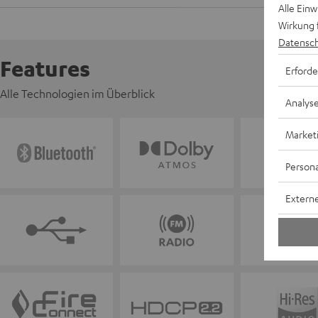
Alle Ein
Wirkung 
Datensch
Features
Erforde
Alle Technologien im Überblick
Analys
Market
Persona
Externe