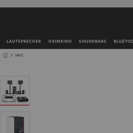
ZUM
NHALT
RINGEN
LAUTSPRECHER
HEIMKINO
SOUNDBARS
BLUETO
Startseite
SALE