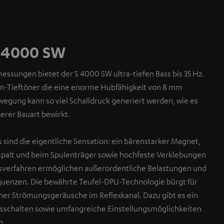
 4000 SW
ssungen bietet der S 4000 SW ultra-tiefen Bass bis 35 Hz.
mm-Tieftöner die eine enorme Hubfähigkeit von 8 mm
egung kann so viel Schalldruck generiert werden, wie es
ßerer Bauart bewirkt.
 sind die eigentliche Sensation: ein bärenstarker Magnet,
spalt und beim Spulenträger sowie hochfeste Verklebungen
gsverfahren ermöglichen außerordentliche Belastungen und
equenzen. Die bewährte Teufel-DPU-Technologie bürgt für
er Strömungsgeräusche im Reflexkanal. Dazu gibt es ein
sschalten sowie umfangreiche Einstellungsmöglichkeiten
g.