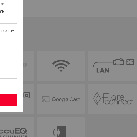
 mit
ere
r aktiv