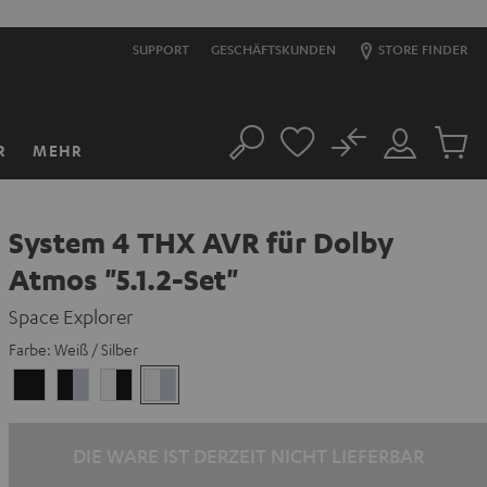
SUPPORT
GESCHÄFTSKUNDEN
STORE FINDER
No
R
MEHR
Suche
Mein
Artikel
Konto
im
Warenk
System 4 THX AVR für Dolby
Atmos "5.1.2-Set"
Space Explorer
Farbe:
Weiß / Silber
Schwarz
Schwarz
Weiß
Weiß
/
/
/
/
Schwarz
Silber
Schwarz
Silber
DIE WARE IST DERZEIT NICHT LIEFERBAR