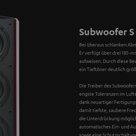
Subwoofer S
Bei überaus schlanken Abme
Er verfügt über drei 130-
aufweisen. Durch diese Bew
ein Tieftöner deutlich grö
Die Treiber des Subwoofers
engste Toleranzen im Luft
dank neuartiger Fertigun
damit tiefste, saubere Fr
die Unterdrückung möglich
automatisches Ein- und Au
sowie eine Schutzschaltun