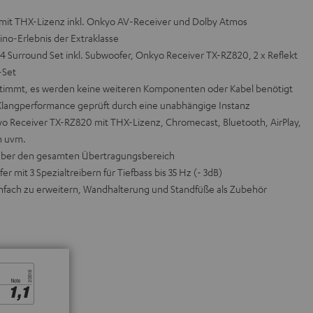
e mit THX-Lizenz inkl. Onkyo AV-Receiver und Dolby Atmos
no-Erlebnis der Extraklasse
4 Surround Set inkl. Subwoofer, Onkyo Receiver TX-RZ820, 2 x Reflekt
-Set
estimmt, es werden keine weiteren Komponenten oder Kabel benötigt
Klangperformance geprüft durch eine unabhängige Instanz
o Receiver TX-RZ820 mit THX-Lizenz, Chromecast, Bluetooth, AirPlay,
n uvm.
über den gesamten Übertragungsbereich
 mit 3 Spezialtreibern für Tiefbass bis 35 Hz (- 3dB)
einfach zu erweitern, Wandhalterung und Standfüße als Zubehör