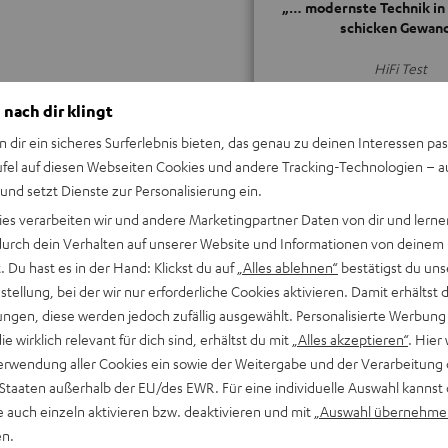
„… modernste Technik in
schicken Gewand
HiFi Test
02/2018
 nach dir klingt
ALLE TESTBERICHT
n dir ein sicheres Surferlebnis bieten, das genau zu deinen Interessen pas
ufel auf diesen Webseiten Cookies und andere Tracking-Technologien – 
 und setzt Dienste zur Personalisierung ein.
ies verarbeiten wir und andere Marketingpartner Daten von dir und lernen
- durch dein Verhalten auf unserer Website und Informationen von deinem
 Du hast es in der Hand: Klickst du auf
„Alles ablehnen“
bestätigst du uns
Keinen Store in der Nähe? Kein Problem,
tellung, bei der wir nur erforderliche Cookies aktivieren. Damit erhältst 
beratung
beraten dich auch persönlich am Telefo
ngen, diese werden jedoch zufällig ausgewählt. Personalisierte Werbung
Hier Termin buchen
die wirklich relevant für dich sind, erhältst du mit
„Alles akzeptieren“
. Hier 
erwendung aller Cookies ein sowie der Weitergabe und der Verarbeitung 
 Staaten außerhalb der EU/des EWR. Für eine individuelle Auswahl kannst 
e auch einzeln aktivieren bzw. deaktivieren und mit
„Auswahl übernehme
en.