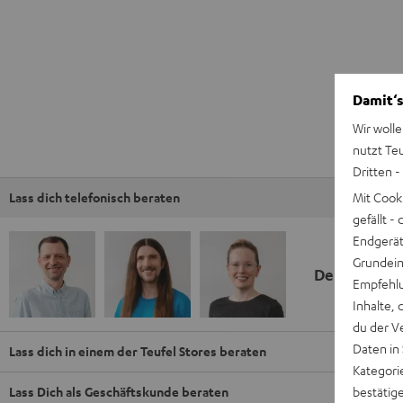
Damit‘s
Wir wolle
nutzt Te
Dritten -
Mit Cook
Lass dich telefonisch beraten
gefällt 
Endgerät.
Grundeins
Deine Kauf
Empfehlu
Inhalte, 
du der V
Daten in
Lass dich in einem der Teufel Stores beraten
Kategori
bestätig
Lass Dich als Geschäftskunde beraten