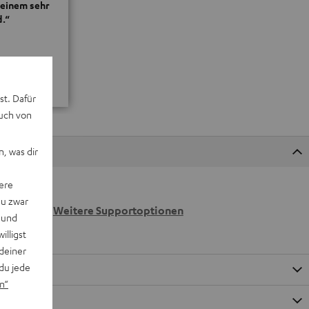
 einem sehr
.“
E
st. Dafür
auch von
, was dir
ere
 wir
du zwar
n.
Weitere Supportoptionen
 und
willigst
deiner
du jede
n“