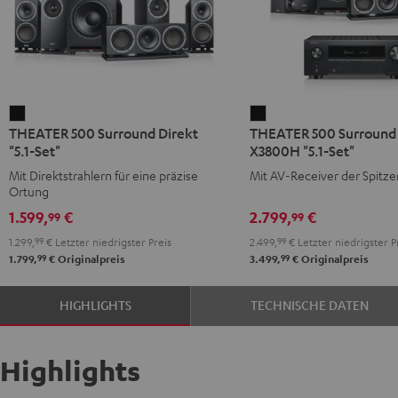
THEATER
THEATER
THEATER 500 Surround Direkt
THEATER 500 Surroun
500
500
"5.1-Set"
X3800H "5.1-Set"
Surround
Surround
Mit Direktstrahlern für eine präzise
Mit AV-Receiver der Spitze
Direkt
+
Ortung
"5.1-
DENON
1.599,
€
2.799,
€
99
99
Set"
X3800H
1.299,
99
€
Letzter niedrigster Preis
2.499,
99
€
Letzter niedrigster P
Schwarz
"5.1-
99
99
1.799,
€
Originalpreis
3.499,
€
Originalpreis
Set"
Schwarz
HIGHLIGHTS
TECHNISCHE DATEN
Highlights