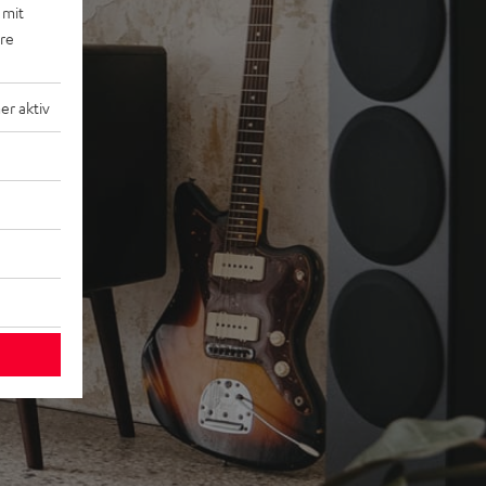
 mit
ere
r aktiv