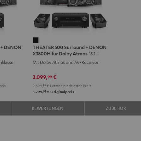
THEATER
d + DENON
THEATER 500 Surround + DENON
500
X3800H für Dolby Atmos "5.1.2"
Surround
nklasse
Mit Dolby Atmos und AV-Receiver
+
DENON
3.099,
€
99
X3800H
reis
2.699,
99
€
Letzter niedrigster Preis
für
99
3.799,
€
Originalpreis
Dolby
Atmos
BEWERTUNGEN
ZUBEHÖR
"5.1.2"
Schwarz