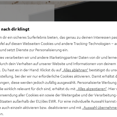
etzt neue Maßstäbe. Es
 nach dir klingt
eg der Allrounder für Musik,
n dir ein sicheres Surferlebnis bieten, das genau zu deinen Interessen pas
ufel auf diesen Webseiten Cookies und andere Tracking-Technologien – 
 und setzt Dienste zur Personalisierung ein.
ies verarbeiten wir und andere Marketingpartner Daten von dir und lernen
hfolger des Klassikers
- durch dein Verhalten auf unserer Website und Informationen von deinem
d Games
 Du hast es in der Hand: Klickst du auf
„Alles ablehnen“
bestätigst du uns
ls Direktstrahler
tellung, bei der wir nur erforderliche Cookies aktivieren. Damit erhältst 
rachverständlichkeit
ngen, diese werden jedoch zufällig ausgewählt. Personalisierte Werbung
 Bassleistung
die wirklich relevant für dich sind, erhältst du mit
„Alles akzeptieren“
. Hier 
urchzeichnung
erwendung aller Cookies ein sowie der Weitergabe und der Verarbeitung 
n jeder Hörposition
 Staaten außerhalb der EU/des EWR. Für eine individuelle Auswahl kannst 
 m²
e auch einzeln aktivieren bzw. deaktivieren und mit
„Auswahl übernehme
en.