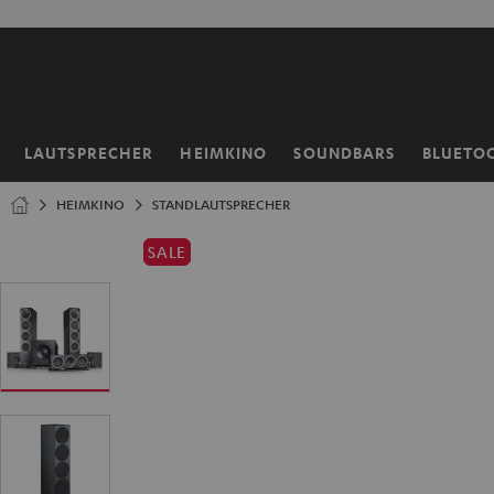
ZUM
NHALT
RINGEN
LAUTSPRECHER
HEIMKINO
SOUNDBARS
BLUETO
Startseite
HEIMKINO
STANDLAUTSPRECHER
SALE