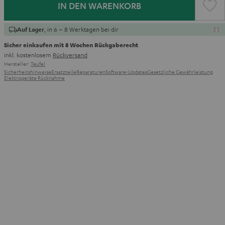
IN DEN WARENKORB
, in 6 – 8 Werktagen bei dir
Auf Lager
Sicher einkaufen mit 8 Wochen Rückgaberecht
inkl. kostenlosem
Rückversand
Hersteller:
Teufel
Sicherheitshinweise
Ersatzteile
Reparaturen
Software-Updates
Gesetzliche Gewährleistung
Elektrogeräte Rücknahme