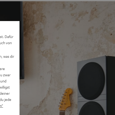
st. Dafür
auch von
, was dir
ere
du zwar
 und
willigst
deiner
du jede
n“