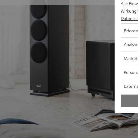
Alle Ein
Wirkung 
Datensch
Erforde
Analys
Market
Persona
Externe