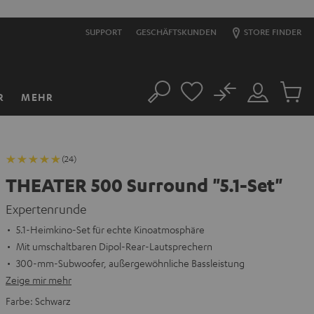
SUPPORT
GESCHÄFTSKUNDEN
STORE FINDER
No
R
MEHR
Suche
Mein
Artikel
Konto
im
Warenk
(24)
THEATER 500 Surround "5.1-Set"
Expertenrunde
5.1-Heimkino-Set für echte Kinoatmosphäre
Mit umschaltbaren Dipol-Rear-Lautsprechern
300-mm-Subwoofer, außergewöhnliche Bassleistung
Zeige mir mehr
Farbe:
Schwarz