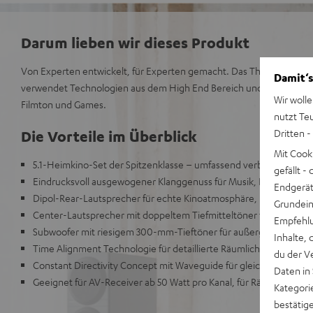
Darum lieben wir dieses Produkt
Von Experten entwickelt, für Experten gemacht. Das Theater 500 s
Damit‘s
verwendet Technologien aus dem High End Bereich und ist schlichtw
Wir wolle
Filmton und Games.
nutzt Te
Dritten -
Die Vorteile im Überblick
Mit Cook
5.1-Heimkino-Set der Spitzenklasse – umfassend verbesserter Nac
gefällt 
Eindrucksvoll ausgewogener Klanggenuss für Musik, Filmton un
Endgerät.
Dipol-Rear-Lautsprecher für echte Kinoatmosphäre, umschaltbar a
Grundeins
Center-Lautsprecher mit doppeltem Tiefmitteltöner für beste Sp
Empfehlu
Subwoofer mit riesigem 300-mm-Tieftöner für außergewöhnliche
Inhalte, 
Time Alignment Technologie für detaillierte Räumlichkeit und D
du der V
Constant Directivity Concept mit Waveguide für gleichen Klang a
Daten in
Geeignet für AV-Receiver ab 50 Watt pro Kanal, für Räume bis 80
Kategori
bestätig