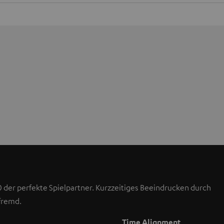
 der perfekte Spielpartner. Kurzzeitiges Beeindrucken durch
fremd.
Time Alignment