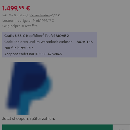
1.499,
€
99
Inkl. MwSt
und zzgl.
Versandkosten
69,99 €
Letzter niedrigster Preis
1.199,
99
€
Originalpreis
1.699,
99
€
1
Gratis USB-C Kopfhörer
Teufel MOVE 2
Code kopieren und im Warenkorb einlösen.
MOV-T4S
Nur für kurze Zeit
Angebot endet in
0
1
D
:
1
1
H
:
4
7
M
:
0
4
S
Jetzt shoppen, später zahlen.