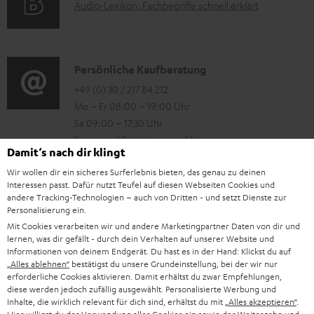
A
Audio-Lexikon: Fachbegriffe schnell erklärt
t
i
n
u
r
o
z
d
o
n
u
i
K
Persönliche Kaufberatung
g
e
m
o
o
+49 (0) 30 / 217 84 212
e
n
V
Mo – Fr 08:00 – 19:00 Uhr
-
n
r
z
e
Sa 09:00 – 17:30 Uhr
L
t
ä
u
r
Sonn- und Feiertage geschlossen
e
Damit‘s nach dir klingt
a
t
Teufel Support
r
s
x
Wir wollen dir ein sicheres Surferlebnis bieten, das genau zu deinen
k
e
Häufige Fragen
G
a
Interessen passt. Dafür nutzt Teufel auf diesen Webseiten Cookies und
i
Kontakt
t
R
andere Tracking-Technologien – auch von Dritten - und setzt Dienste zur
a
n
Store Finder
Personalisierung ein.
k
d
ü
r
d
Mit Cookies verarbeiten wir und andere Marketingpartner Daten von dir und
Erlebe unsere Produkte hautnah und lass dich
o
a
c
lernen, was dir gefällt - durch dein Verhalten auf unserer Website und
a
persönlich im Store beraten.
Informationen von deinem Endgerät. Du hast es in der Hand: Klickst du auf
n
t
k
Übersicht
n
„Alles ablehnen“
bestätigst du unsere Grundeinstellung, bei der wir nur
erforderliche Cookies aktivieren. Damit erhältst du zwar Empfehlungen,
e
n
t
diese werden jedoch zufällig ausgewählt. Personalisierte Werbung und
n
a
Inhalte, die wirklich relevant für dich sind, erhältst du mit
„Alles akzeptieren“
.
i