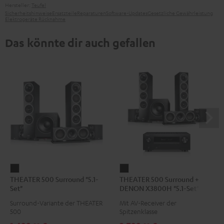
Hersteller:
Teufel
Sicherheitshinweise
Ersatzteile
Reparaturen
Software-Updates
Gesetzliche Gewährleistung
Elektrogeräte Rücknahme
Das könnte dir auch gefallen
THEATER
THEATER
THEATER 500 Surround "5.1-
THEATER 500 Surround +
500
500
Set"
DENON X3800H "5.1-Set"
Surround
Surround
Surround-Variante der THEATER
Mit AV-Receiver der
"5.1-
+
500
Spitzenklasse
Set"
DENON