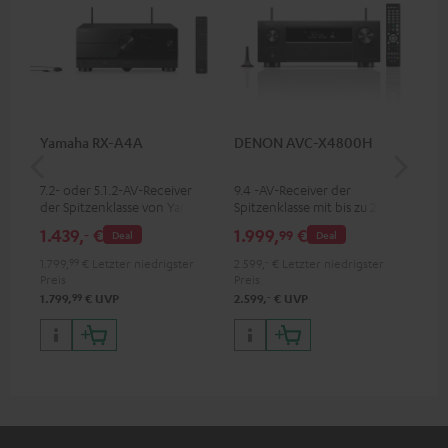
Yamaha RX-A4A
DENON AVC-X4800H
30
C4
7.2- oder 5.1.2-AV-Receiver
9.4 -AV-Receiver der
Lau
der Spitzenklasse von Yamaha
Spitzenklasse mit bis zu 200
mm
mit 135 W Ausgangsleistung
Watt Ausgangsleistung pro
1.439,
€
1.999,
€
99
‐
99
Deal
Deal
pro Kanal (8 Ohm, 0.9 %
Kanal, unterstützt 11.4-Kanal-
THD)
Verarbeitung
1.799,
99
€
Letzter niedrigster
2.599,
‐
€
Letzter niedrigster
Preis
Preis
99
‐
1.799,
€
UVP
2.599,
€
UVP