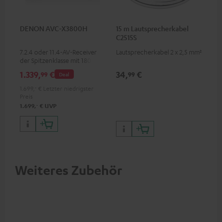
DENON AVC-X3800H
15 m Lautsprecherkabel
C2515S
7.2.4 oder 11.4-AV-Receiver
Lautsprecherkabel 2 x 2,5 mm²
der Spitzenklasse mit 180 Watt
Ausgangsleistung pro Kanal
1.339,
€
34,
€
99
99
Deal
1.699,
‐
€
Letzter niedrigster
Preis
‐
1.699,
€
UVP
Weiteres Zubehör