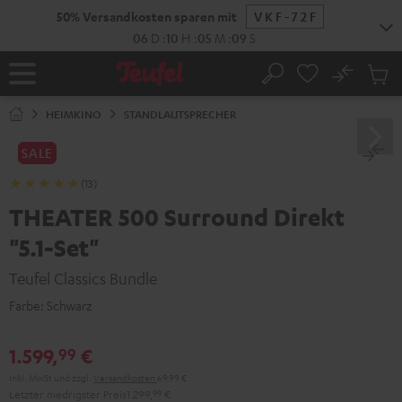
ZUM
NHALT
RINGEN
No
Abs
Startseite
Suche
Artike
im
HEIMKINO
STANDLAUTSPRECHER
Waren
SALE
(13)
THEATER 500 Surround Direkt
"5.1-Set"
Teufel Classics Bundle
Farbe:
Schwarz
1.599,
€
99
Inkl. MwSt
und zzgl.
Versandkosten
69,99 €
Letzter niedrigster Preis
1.299,
99
€