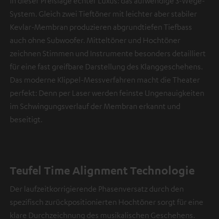
In dieser Preislage echter Luxus: das aufwendige 3-Wege-
System. Gleich zwei Tieftöner mit leichter aber stabiler
Kevlar-Membran produzieren abgrundtiefen Tiefbass
auch ohne Subwoofer. Mitteltöner und Hochtöner
zeichnen Stimmen und Instrumente besonders detailliert
für eine fast greifbare Darstellung des Klanggeschehens.
Das moderne Klippel-Messverfahren macht die Theater
perfekt: Denn per Laser werden feinste Ungenauigkeiten
im Schwingungsverlauf der Membran erkannt und
beseitigt.
Teufel Time Alignment Technologie
Der laufzeitkorrigierende Phasenversatz durch den
spezifisch zurückpositionierten Hochtöner sorgt für eine
klare Durchzeichnung des musikalischen Geschehens.