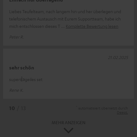
Liebes Teufelteam, nach langem hin und her überlegen und
telefonischem Austausch mit Eurem Supportteam, habe ich
mich entschlossen dieses T
Komplette Bewertung lesen
Peter R.
21.02.2025
sehr schön
super👍geiles set
Rene K.
*
10
/ 13
automatisiert übersetzt durch
DeepL
MEHR ANZEIGEN