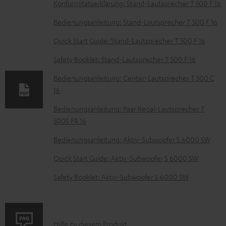
D
Konformitätserklärung: Stand-Lautsprecher T 500 F 16
o
Bedienungsanleitung: Stand-Lautsprecher T 500 F 16
k
Quick Start Guide: Stand-Lautsprecher T 500 F 16
u
Safety Booklet: Stand-Lautsprecher T 500 F 16
m
e
Bedienungsanleitung: Center-Lautsprecher T 500 C
16
n
t
Bedienungsanleitung: Paar Regal-Lautsprecher T
500S FR 16
e
z
Bedienungsanleitung: Aktiv-Subwoofer S 6000 SW
u
Quick Start Guide: Aktiv-Subwoofer S 6000 SW
m
Safety Booklet: Aktiv-Subwoofer S 6000 SW
H
e
r
P
Hilfe zu diesem Produkt