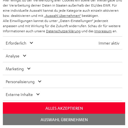
Hier willigst du der Verwendung aller Cookies ein sowie der Weitergabe und
h
e
der Verarbeitung deiner Daten in Staaten außerhalb der EU/des EWR. Für
1
Gültig bis längstens zum 15.08.2026 23:59 Uhr.
Eine Barauszahlung ist nicht
eine individuelle Auswahl kannst du jede Kategorie auch einzeln aktivieren
m
möglich. Der Gutschein gilt nur für Privatkunden. Kann nicht in
bzw. deaktivieren und mit
„Auswahl übernehmen“
bestätigen.
Kombination mit anderen Aktionsgutscheinen eingelöst werden. Der
e
Alle Einwilligungen kannst du unter „Daten-Einstellungen“ jederzeit
Weiterverkauf von Aktionsgutscheinen ist untersagt. Der Gutschein verliert
anpassen und mit Wirkung für die Zukunft widerrufen. Schau dir für weitere
im Falle eines Verkaufs seine Gültigkeit. Die genauen Bedingungen
Informationen auch unsere
Datenschutzerklärung
und das
Impressum
an.
entnehmen Sie bitte den
AGB
.
Erforderlich
Immer aktiv
Analyse
Marketing
8 Wochen Rückgaberecht
Personalisierung
Kostenloser Rückversand
Externe Inhalte
9 Teufel Stores
ALLES AKZEPTIEREN
Mehr als 45 Jahre Erfahrung
Chat
AUSWAHL ÜBERNEHMEN
starten