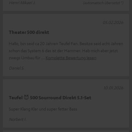
Henri Mikael J.
(automatisch übersetzt *)
05.02.2026
Theater 500 direkt
Hallo, bin seid ca 20 Jahren Teufel Fan. Besitze seid acht Jahren
schon das System 6 das ist der Hammer. Hab mich aber jetzt
zwegs Umbau für
Komplette Bewertung lesen
Daniel S.
10.01.2026
Teufel 😈 500 Sourround Direkt 5.1-Set
Super Klang Klar und super fetter Bass
Norbert I.