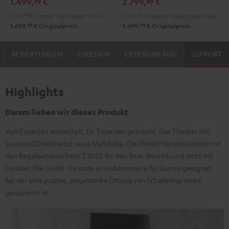
1.499,
€
2.799,
€
99
99
Schwarz
X3800H
1.199,
99
€
Letzter niedrigster Preis
2.499,
99
€
Letzter niedrigster Preis
"5.1-
99
99
1.699,
€
Originalpreis
3.499,
€
Originalpreis
Set"
Schwarz
BEWERTUNGEN
ZUBEHÖR
LIEFERUMFANG
SUPPORT
Highlights
Darum lieben wir dieses Produkt
Von Experten entwickelt, für Experten gemacht. Das Theater 500
Surround Direkt setzt neue Maßstäbe. Die Direkt-Version kommt mit
den Regallautsprechern T 500S für den Rear-Bereich und nicht mit
Dipolen. Die Direkt-Variante ist insbesondere für Games geeignet,
bei der eine präzise, pegelstarke Ortung von Schallereignissen
gewünscht ist.