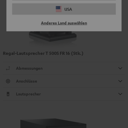
USA
Anderes Land auswählen
Regal-Lautsprecher T 500S FR 16 (Stk.)
Abmessungen
Anschlüsse
Lautsprecher