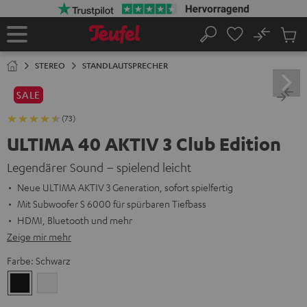
ZUM
NHALT
RINGEN
No
Abs
Startseite
Suche
Artike
im
STEREO
STANDLAUTSPRECHER
Waren
SALE
(73)
ULTIMA 40 AKTIV 3 Club Edition
Legendärer Sound – spielend leicht
Neue ULTIMA AKTIV 3 Generation, sofort spielfertig
Mit Subwoofer S 6000 für spürbaren Tiefbass
HDMI, Bluetooth und mehr
Zeige mir mehr
Farbe:
Schwarz
Schwarz
Weiß