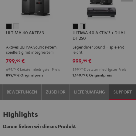
ULTIMA
ULTIMA
ULTIMA
ULTIMA
ULTIMA 40 AKTIV 3
ULTIMA 40 AKTIV 3 + DUAL
40
40
40
40
DT 250
AKTIV
AKTIV
AKTIV
AKTIV
Aktives ULTIMA Soundsystem,
Legendärer Sound – spielend
3
3
3
3
spielfertig mit integriertem
leicht
Schwarz
Weiß
+
+
Verstärker
799,
€
999,
€
99
99
DUAL
DUAL
699,
99
€
Letzter niedrigster Preis
899,
99
€
Letzter niedrigster Preis
DT
DT
99
99
899,
€
Originalpreis
1.149,
€
Originalpreis
250
250
Schwarz
Weiß
BEWERTUNGEN
ZUBEHÖR
LIEFERUMFANG
SUPPORT
/
/
Schwarz
Schwarz
Highlights
Darum lieben wir dieses Produkt