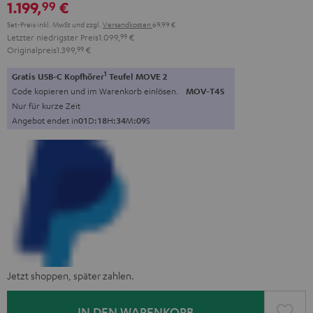
1.199,
€
99
Set-Preis inkl. MwSt
und zzgl.
Versandkosten
69,99 €
Letzter niedrigster Preis
1.099,
99
€
Originalpreis
1.399,
99
€
1
Gratis USB-C Kopfhörer
Teufel MOVE 2
Code kopieren und im Warenkorb einlösen.
MOV-T4S
Nur für kurze Zeit
Angebot endet in
0
1
D
:
1
8
H
:
3
4
M
:
0
8
S
Jetzt shoppen, später zahlen.
IN DEN WARENKORB