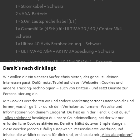
1 × Stromkabel – Schwarz
2 × AAA-Batterie
1 × 5,0m Lautsprecherkabel (ET)
1 × Gummifüße (4 Stk.) für ULTIMA 20 / 40 / Center Mk4 –
Schwarz
1 × Ultima 40 Aktiv Fernbedienung – Schwarz
1 × ULTIMA 40 Mk4 + AKTIV 3 Abdeckung – Schwarz
1 × Stand-Lautsprecher UL 40 Mk4 25 (Stk.) – Schwarz
Damit‘s nach dir klingt
1 × Gummifüße (4 Stk.) für ULTIMA 20 / 40 / Center Mk4 –
Schwarz
Wir wollen dir ein sicheres Surferlebnis bieten, das genau zu deinen
Interessen passt. Dafür nutzt Teufel auf diesen Webseiten Cookies und
1 × ULTIMA 40 Mk4 + AKTIV 3 Abdeckung – Schwarz
andere Tracking-Technologien – auch von Dritten - und setzt Dienste zur
Personalisierung ein.
1 × Aktiv-Subwoofer S 6000 SW – Schwarz
Mit Cookies verarbeiten wir und andere Marketingpartner Daten von dir und
1 × Stoffrahmen für S 6000 SW
lernen, was dir gefällt - durch dein Verhalten auf unserer Website und
1 × Stromkabel – Schwarz
Informationen von deinem Endgerät. Du hast es in der Hand: Klickst du auf
„Alles ablehnen“
bestätigst du unsere Grundeinstellung, bei der wir nur
1 × 5,0 m Subwoofer-Kabel C3550W – Schwarz
erforderliche Cookies aktivieren. Damit erhältst du zwar Empfehlungen,
diese werden jedoch zufällig ausgewählt. Personalisierte Werbung und
Inhalte, die wirklich relevant für dich sind, erhältst du mit
„Alles akzeptieren“
.