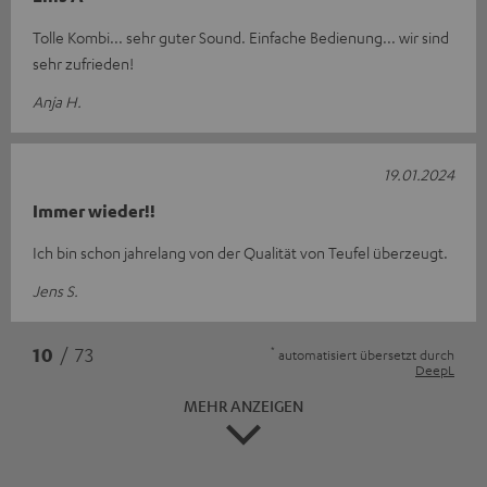
Tolle Kombi... sehr guter Sound. Einfache Bedienung... wir sind
sehr zufrieden!
Anja H.
19.01.2024
Immer wieder!!
Ich bin schon jahrelang von der Qualität von Teufel überzeugt.
Jens S.
*
10
/ 73
automatisiert übersetzt durch
DeepL
MEHR ANZEIGEN