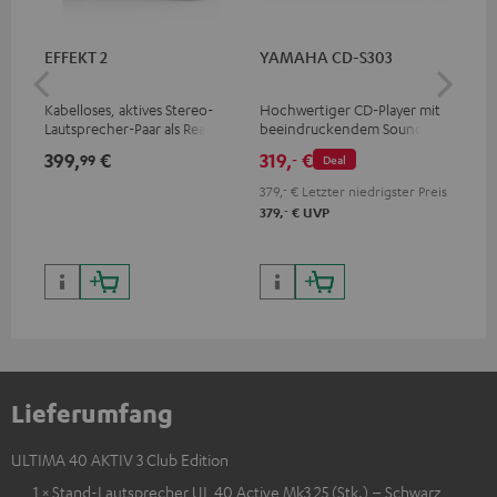
EFFEKT 2
YAMAHA CD-S303
Pan
DP
Kabelloses, aktives Stereo-
Hochwertiger CD-Player mit
Ult
Lautsprecher-Paar als Rear-
beeindruckendem Sound und
Dol
Speaker-Erweiterungsset für
wertiger Verarbeitung
Unt
399,
€
319,
€
17
99
‐
Deal
geeignete Teufel Systeme
HDR
Bil
379,
‐
€
Letzter niedrigster Preis
Kon
‐
379,
€
UVP
Lieferumfang
ULTIMA 40 AKTIV 3 Club Edition
1 × Stand-Lautsprecher UL 40 Active Mk3 25 (Stk.) – Schwarz