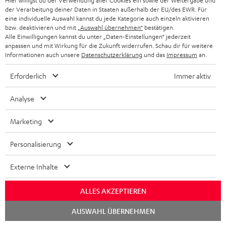
Hier willigst du der Verwendung aller Cookies ein sowie der Weitergabe und
der Verarbeitung deiner Daten in Staaten außerhalb der EU/des EWR. Für
eine individuelle Auswahl kannst du jede Kategorie auch einzeln aktivieren
bzw. deaktivieren und mit
„Auswahl übernehmen“
bestätigen.
Alle Einwilligungen kannst du unter „Daten-Einstellungen“ jederzeit
anpassen und mit Wirkung für die Zukunft widerrufen. Schau dir für weitere
Informationen auch unsere
Datenschutzerklärung
und das
Impressum
an.
Erforderlich
Immer aktiv
Analyse
Marketing
Personalisierung
Externe Inhalte
Downloads und Service
ALLES AKZEPTIEREN
Chat
AUSWAHL ÜBERNEHMEN
D
starten
Bedienungsanleitung: Stand-Lautsprecher UL 40 Mk4