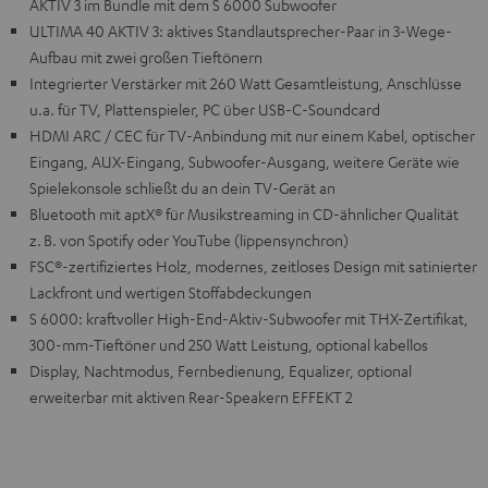
AKTIV 3 im Bundle mit dem S 6000 Subwoofer
ULTIMA 40 AKTIV 3: aktives Standlautsprecher-Paar in 3-Wege-
Aufbau mit zwei großen Tieftönern
Integrierter Verstärker mit 260 Watt Gesamtleistung, Anschlüsse
u.a. für TV, Plattenspieler, PC über USB-C-Soundcard
HDMI ARC / CEC für TV-Anbindung mit nur einem Kabel, optischer
Eingang, AUX-Eingang, Subwoofer-Ausgang, weitere Geräte wie
Spielekonsole schließt du an dein TV-Gerät an
Bluetooth mit aptX® für Musikstreaming in CD-ähnlicher Qualität
z. B. von Spotify oder YouTube (lippensynchron)
FSC®-zertifiziertes Holz, modernes, zeitloses Design mit satinierter
Lackfront und wertigen Stoffabdeckungen
S 6000: kraftvoller High-End-Aktiv-Subwoofer mit THX-Zertifikat,
300-mm-Tieftöner und 250 Watt Leistung, optional kabellos
Display, Nachtmodus, Fernbedienung, Equalizer, optional
erweiterbar mit aktiven Rear-Speakern EFFEKT 2