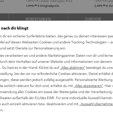
eis
1.499,
99
€
Letzter niedrigster Preis
1.599,
99
€
Letz
DAB
DAB
A2A
A2A
99
99
1.999,
€
Originalpreis
2.099,
€
Ori
"5.1-
"5.1-
"5.1-
"5.1-
Set"
Set"
Set"
Set"
BEWERTUNGEN
ZUBEHÖR
Schwarz
Weiß
Schwarz
Weiß
/
 nach dir klingt
Schwarz
n dir ein sicheres Surferlebnis bieten, das genau zu deinen Interessen pas
ufel auf diesen Webseiten Cookies und andere Tracking-Technologien – 
 und setzt Dienste zur Personalisierung ein.
ies verarbeiten wir und andere Marketingpartner Daten von dir und lernen
- durch dein Verhalten auf unserer Website und Informationen von deinem
 Du hast es in der Hand: Klickst du auf
„Alles ablehnen“
bestätigst du uns
Wohnzimmer ein und
tellung, bei der wir nur erforderliche Cookies aktivieren. Damit erhältst 
k. Der legendäre Teufel Bass
ngen, diese werden jedoch zufällig ausgewählt. Personalisierte Werbung
recher in Europa.
die wirklich relevant für dich sind, erhältst du mit
„Alles akzeptieren“
. Hier 
erwendung aller Cookies ein sowie der Weitergabe und der Verarbeitung 
 Staaten außerhalb der EU/des EWR. Für eine individuelle Auswahl kannst 
e auch einzeln aktivieren bzw. deaktivieren und mit
„Auswahl übernehme
se für beeindruckenden,
en.
 Games in Räumen bis 35 m²