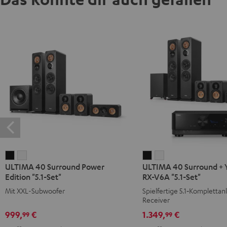
ULTIMA
ULTIMA
ULTIMA
ULTIMA
ULTIMA 40 Surround Power
ULTIMA 40 Surround +
40
40
40
40
Edition "5.1-Set"
RX-V6A "5.1-Set"
Surround
Surround
Surround
Surround
Mit XXL-Subwoofer
Spielfertige 5.1‑Komplettan
Power
Power
+
+
Receiver
Edition
Edition
Yamaha
Yamaha
999,
€
1.349,
€
99
99
"5.1-
"5.1-
RX-
RX-