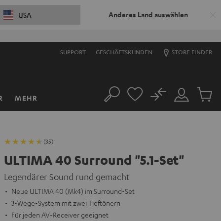
Anderes Land auswählen
USA
SUPPORT
GESCHÄFTSKUNDEN
STORE FINDER
No
R
MEHR
Suche
Mein
Artikel
Konto
im
Warenk
(35)
ULTIMA 40 Surround "5.1-Set"
Legendärer Sound rund gemacht
Neue ULTIMA 40 (Mk4) im Surround-Set
3-Wege-System mit zwei Tieftönern
Für jeden AV-Receiver geeignet