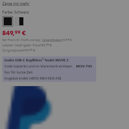
Zeige mir mehr
Farbe:
Schwarz
Schwarz
Weiß
/
849,
€
99
Schwarz
Set-Preis inkl. MwSt
und zzgl.
Versandkosten
34,99 €
Letzter niedrigster Preis
749,
99
€
Originalpreis
999,
99
€
1
Gratis USB-C Kopfhörer
Teufel MOVE 2
Code kopieren und im Warenkorb einlösen.
MOV-T4S
Nur für kurze Zeit
Angebot endet in
0
1
D
:
1
0
H
:
1
5
M
:
1
2
S