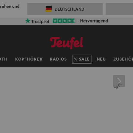
 sehen und
DEUTSCHLAND
OTH
KOPFHÖRER
RADIOS
SALE
NEU
ZUBEHÖ