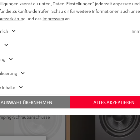
willigungen kannst du unter „Daten-Einstellungen“ jederzeit anpassen und
klangliche Einhüllung und
für die Zukunft widerrufen. Schau dir für weitere Informationen auch uns
utzerklärung
und das
Impressum
an.
Subwoofer verwendbar,
rlich
Imme
erzerrungsfreie Pegel bei
mit Phase-Plug arbeitet in
e
ühnendarstellung, ULTIMA-
rständlichkeit
ing
 Bass auch bei geringen
lisierung
ine Höhen und sehr guter
 Inhalte
r Standfuß, Regal oder
AUSWAHL ÜBERNEHMEN
ALLES AKZEPTIEREN
ter Lackfront und wertigen
Amping-Schraubanschlüsse