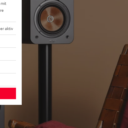
 mit
ere
r aktiv