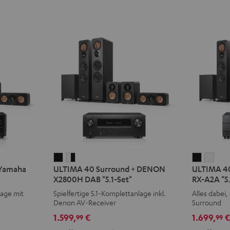
ULTIMA
ULTIMA
ULTIMA
ULT
 Yamaha
ULTIMA 40 Surround + DENON
ULTIMA 40
40
40
40
40
X2800H DAB "5.1-Set"
RX-A2A "5.
Surround
Surround
Surroun
Surr
lage mit
Spielfertige 5.1-Komplettanlage inkl.
Alles dabei, 
+
+
+
+
Denon AV-Receiver
Surround
DENON
DENON
Yamaha
Yam
1.599,
€
1.699,
99
99
X2800H
X2800H
RX-
RX-