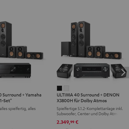
IMA
ULTIMA
ULTIMA
 Surround + Yamaha
ULTIMA 40 Surround + DENON
40
40
1-Set"
X3800H für Dolby Atmos
d
ound
Surround
Surround
alles spielfertig, alles
Spielfertige 5.1.2-Komplettanlage inkl.
+
+
Subwoofer, Center und Dolby Atmos
aha
DENON
DENON
Speakern
€
2.349,
€
99
X3800H
X3800H