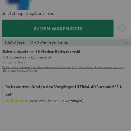
Jetzt shoppen, später zahlen.
IN DEN WARENKORB
, in 3 – 5 Werktagen bei dir
Auf Lager
Sicher einkaufen mit 8 Wochen Rückgaberecht
inkl. kostenlosem
Rückversand
Hersteller:
Teufel
Sicherheitshinweise
Ersatzteile
Reparaturen
Software-Updates
Gesetzliche Gewährleistung
Elektrogeräte Rücknahme
So bewerten Kunden den Vorgänger ULTIMA 40 Surround "5.1-
Set"
(4.89 von 5 bei 556 Bewertungen)