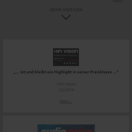
MEHR ANZEIGEN
„… ist und bleibt ein Highlight in seiner Preisklasse …“
HiFi Vision
02/2019
Mehr...