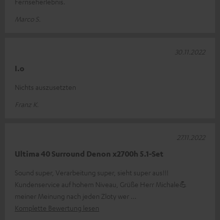
Fernseherlebnis.
Marco S.
30.11.2022
I.o
Nichts auszusetzten
Franz K.
27.11.2022
Ultima 40 Surround Denon x2700h 5.1-Set
Sound super, Verarbeitung super, sieht super aus!!!
Kundenservice auf hohem Niveau, Grüße Herr Michale💪
meiner Meinung nach jeden Zloty wer
Komplette Bewertung lesen