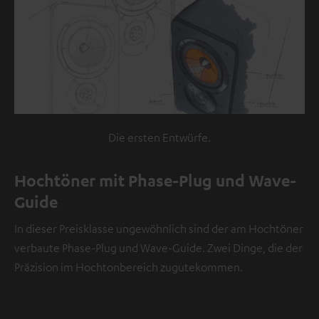
e
t
s
i
c
h
e
i
Die ersten Entwürfe.
n
V
Hochtöner mit Phase-Plug und Wave-
i
Guide
d
e
In dieser Preisklasse ungewöhnlich sind der am Hochtöner
o
verbaute Phase-Plug und Wave-Guide. Zwei Dinge, die der
Präzision im Hochtonbereich zugutekommen.
NMALIG
STIMMEN
UND
Externe Inhalte
ZEIGEN