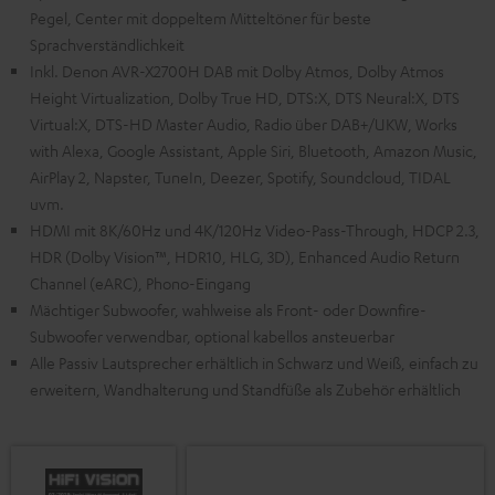
Pegel, Center mit doppeltem Mitteltöner für beste
Sprachverständlichkeit
Inkl. Denon AVR-X2700H DAB mit Dolby Atmos, Dolby Atmos
Height Virtualization, Dolby True HD, DTS:X, DTS Neural:X, DTS
Virtual:X, DTS-HD Master Audio, Radio über DAB+/UKW, Works
with Alexa, Google Assistant, Apple Siri, Bluetooth, Amazon Music,
AirPlay 2, Napster, TuneIn, Deezer, Spotify, Soundcloud, TIDAL
uvm.
HDMI mit 8K/60Hz und 4K/120Hz Video-Pass-Through, HDCP 2.3,
HDR (Dolby Vision™, HDR10, HLG, 3D), Enhanced Audio Return
Channel (eARC), Phono-Eingang
Mächtiger Subwoofer, wahlweise als Front- oder Downfire-
Subwoofer verwendbar, optional kabellos ansteuerbar
Alle Passiv Lautsprecher erhältlich in Schwarz und Weiß, einfach zu
erweitern, Wandhalterung und Standfüße als Zubehör erhältlich