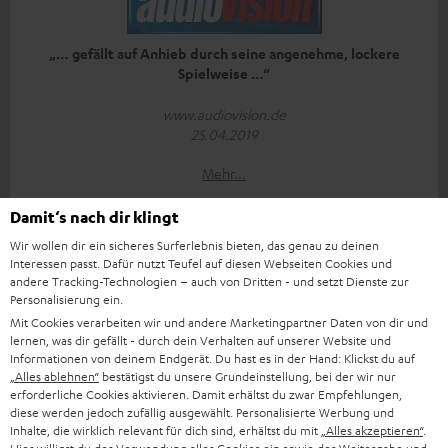
„… gefällt auf Anhieb durch seine angenehme, lockere
Spielweise …“
www.audiovision.de
25.04.2019
Mehr...
Damit‘s nach dir klingt
Wir wollen dir ein sicheres Surferlebnis bieten, das genau zu deinen
Interessen passt. Dafür nutzt Teufel auf diesen Webseiten Cookies und
andere Tracking-Technologien – auch von Dritten - und setzt Dienste zur
Personalisierung ein.
Mit Cookies verarbeiten wir und andere Marketingpartner Daten von dir und
„Das Ultima·40-Set bleibt bei schmalem Heimkino-Budget
lernen, was dir gefällt - durch dein Verhalten auf unserer Website und
erste Wahl.“
Informationen von deinem Endgerät. Du hast es in der Hand: Klickst du auf
„Alles ablehnen“
bestätigst du unsere Grundeinstellung, bei der wir nur
Audiovision
erforderliche Cookies aktivieren. Damit erhältst du zwar Empfehlungen,
12/2018
diese werden jedoch zufällig ausgewählt. Personalisierte Werbung und
Inhalte, die wirklich relevant für dich sind, erhältst du mit
„Alles akzeptieren“
.