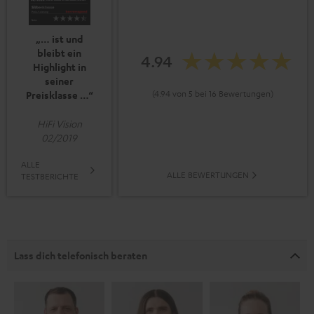
„… ist und
bleibt ein
4.94
Highlight in
seiner
(4.94 von 5 bei 16 Bewertungen)
Preisklasse …“
HiFi Vision
02/2019
ALLE
ALLE BEWERTUNGEN
TESTBERICHTE
Lass dich telefonisch beraten