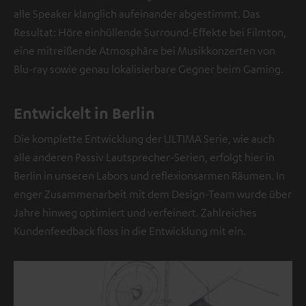
i
alle Speaker klanglich aufeinander abgestimmt. Das
e
Resultat: Höre einhüllende Surround-Effekte bei Filmton,
s
eine mitreißende Atmosphäre bei Musikkonzerten von
e
Blu-ray sowie genau lokalisierbare Gegner beim Gaming.
r
S
t
Entwickelt in Berlin
e
Die komplette Entwicklung der ULTIMA Serie, wie auch
l
alle anderen Passiv Lautsprecher-Serien, erfolgt hier in
l
Berlin in unseren Labors und reflexionsarmen Räumen. In
e
enger Zusammenarbeit mit dem Design-Team wurde über
b
Jahre hinweg optimiert und verfeinert. Zahlreiches
e
Kundenfeedback floss in die Entwicklung mit ein.
f
i
n
d