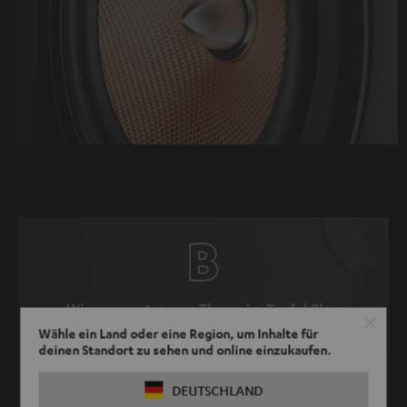
personenbezogene
Daten
an
Drittplattformen
übermittelt
werden.
Weitere
Informationen
sind
in
der
Datenschutzerklärung
Wissenswertes zum Thema im Teufel Blog
unter
Wähle ein Land oder eine Region, um Inhalte für
I
deinen Standort zu sehen und online einzukaufen.
HiFi-Anlage vs. Heimkino: Was sind die
zu
Unterschiede?
DEUTSCHLAND
finden
.