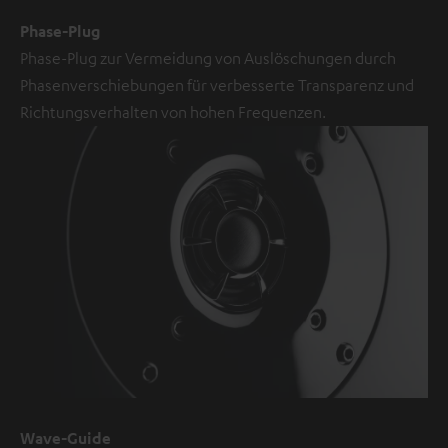
immer anzeigen? In
Phase-Plug
den
Daten‑Einstellungen
Phase-Plug zur Vermeidung von Auslöschungen durch
aktivieren
Phasenverschiebungen für verbesserte Transparenz und
YouTube-/Vimeo-
Richtungsverhalten von hohen Frequenzen.
Videos
sind
externe
Inhalte.
Der
externe
Inhalt
kann
hier
mit
nur
einem
Wave-Guide