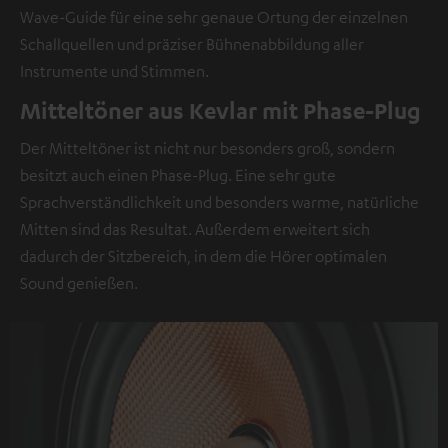
Klick
Wave-Guide für eine sehr genaue Ortung der einzelnen
angezeigt
Schallquellen und präziser Bühnenabbildung aller
werden.
Instrumente und Stimmen.
Mit
Mitteltöner aus Kevlar mit Phase-Plug
dem
Der Mitteltöner ist nicht nur besonders groß, sondern
Anklicken
besitzt auch einen Phase-Plug. Eine sehr gute
des
Sprachverständlichkeit und besonders warme, natürliche
Inhalts
Mitten sind das Resultat. Außerdem erweitert sich
wird
dadurch der Sitzbereich, in dem die Hörer optimalen
zugestimmt,
Sound genießen.
dass
externe
Inhalte
angezeigt
werden.
Dabei
können