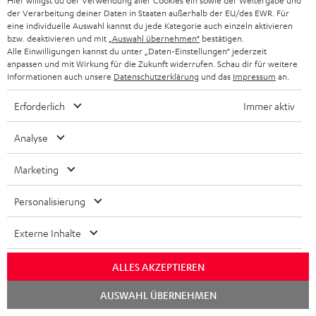
Hier willigst du der Verwendung aller Cookies ein sowie der Weitergabe und
Mehr...
der Verarbeitung deiner Daten in Staaten außerhalb der EU/des EWR. Für
eine individuelle Auswahl kannst du jede Kategorie auch einzeln aktivieren
bzw. deaktivieren und mit
„Auswahl übernehmen“
bestätigen.
Alle Einwilligungen kannst du unter „Daten-Einstellungen“ jederzeit
anpassen und mit Wirkung für die Zukunft widerrufen. Schau dir für weitere
Informationen auch unsere
Datenschutzerklärung
und das
Impressum
an.
Erforderlich
Immer aktiv
„… Sonderangebot der seltenen Art.“
Analyse
PC Magazin
29.11.2018
Marketing
Mehr...
Personalisierung
Externe Inhalte
ALLES AKZEPTIEREN
Chat
AUSWAHL ÜBERNEHMEN
„… ansteckende Spielfreude …“
starten