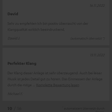
16.11.2022
David
Sehr zu empfehlen Ich bin positiv überrascht von der
Klangqualität wirklich beeindruckend.
Dawid J.
(automatisch übersetzt *)
13.11.2022
Perfekter Klang
Der Klang dieser Anlage ist sehr überzeugend. Auch bei leiser
Musik ist jedes Detail gut zu hören. Das Einmessen der Anlage
durch die mitge
Komplette Bewertung lesen
Michael F.
*
10
/ 16
automatisiert übersetzt durch
DeepL