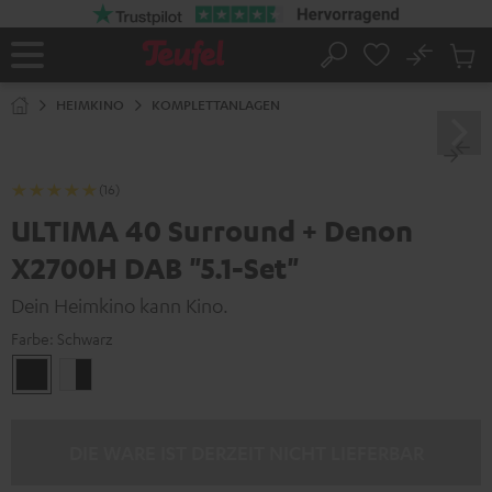
ZUM
NHALT
RINGEN
No
Abs
Startseite
Suche
Artike
im
HEIMKINO
KOMPLETTANLAGEN
Waren
(16)
ULTIMA 40 Surround + Denon
X2700H DAB "5.1-Set"
Dein Heimkino kann Kino.
Farbe:
Schwarz
Schwarz
Weiß
/
Schwarz
DIE WARE IST DERZEIT NICHT LIEFERBAR