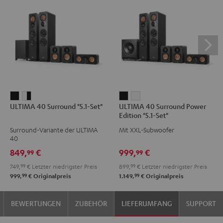
ULTIMA
ULTIMA
ULTIMA
ULTIMA
ULTIMA 40 Surround "5.1-Set"
ULTIMA 40 Surround Power
40
40
40
40
Edition "5.1-Set"
Surround
Surround
Surround
Surround
Surround-Variante der ULTIMA
Mit XXL-Subwoofer
"5.1-
"5.1-
Power
Power
40
Set"
Set"
Edition
Edition
849,
€
999,
€
99
99
Schwarz
Weiß
"5.1-
"5.1-
749,
99
€
Letzter niedrigster Preis
899,
99
€
Letzter niedrigster Preis
/
Set"
Set"
99
99
999,
€
Originalpreis
1.149,
€
Originalpreis
Schwarz
Schwarz
Weiß
BEWERTUNGEN
ZUBEHÖR
LIEFERUMFANG
SUPPORT