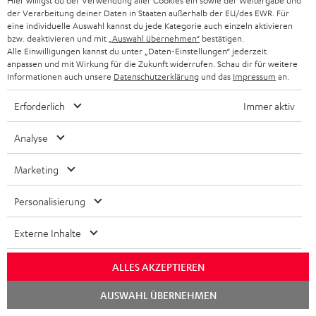
Hier willigst du der Verwendung aller Cookies ein sowie der Weitergabe und
05.04.2026
der Verarbeitung deiner Daten in Staaten außerhalb der EU/des EWR. Für
eine individuelle Auswahl kannst du jede Kategorie auch einzeln aktivieren
Einfach nur Wow
bzw. deaktivieren und mit
„Auswahl übernehmen“
bestätigen.
Alle Einwilligungen kannst du unter „Daten-Einstellungen“ jederzeit
Haben lange die Anlage im Blick gehabt für unsere "kleine"
anpassen und mit Wirkung für die Zukunft widerrufen. Schau dir für weitere
Informationen auch unsere
Datenschutzerklärung
und das
Impressum
an.
Stube...👍 der Postbote hat sich "gefreut" über das Gewicht.
Ich mich dann auch be
Komplette Bewertung lesen
Erforderlich
Immer aktiv
Dominik R.
Analyse
Marketing
26.03.2026
Super,
Personalisierung
Ich bin sehr zufrieden, der Klang ist sowohl bei Filmen als auch
Externe Inhalte
bei Musik hervorragend, die Lautsprecher sind sehr solide
verarbeitet, habe
Komplette Bewertung lesen
ALLES AKZEPTIEREN
Peter F.
(automatisch übersetzt *)
Chat
AUSWAHL ÜBERNEHMEN
starten