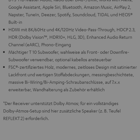
Google Assistant, Apple Siri, Bluetooth, Amazon Music, AirPlay 2,
Napster, TuneIn, Deezer, Spotify, Soundcloud, TIDAL und HEOS®
Built-in
HDMI mit 8K/60Hz und 4K/120Hz Video-Pass-Through, HDCP 2.3,
HDR (Dolby Vision™, HDR10+, HLG, 3D), Enhanced Audio Return
Channel (eARC), Phono-Eingang
Mächtiger T 10 Subwoofer, wahlweise als Front- oder Downfire-
Subwoofer verwendbar, optional kabellos ansteuerbar
FSC®-zertifiziertes Holz, modernes, zeitloses Design mit satinierter
Lackfront und wertigen Stoffabdeckungen, messingbeschichtete,
massive Bi-Wiring/Bi-Amping-Schraubanschlüsse, auf 7.x.x
erweiterbar, Wandhalterung als Zubehör erhältlich
*Der Receiver unterstützt Dolby Atmos; für ein vollständiges
Dolby‑Atmos‑Setup sind hier zusätzliche Speaker (z. B. Teufel
REFLEKT 2) erforderlich.