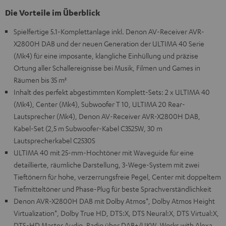
Die Vorteile im Überblick
Spielfertige 5.1-Komplettanlage inkl. Denon AV-Receiver AVR-
X2800H DAB und der neuen Generation der ULTIMA 40 Serie
(Mk4) für eine imposante, klangliche Einhüllung und präzise
Ortung aller Schallereignisse bei Musik, Filmen und Games in
Räumen bis 35 m²
Inhalt des perfekt abgestimmten Komplett-Sets: 2 x ULTIMA 40
(Mk4), Center (Mk4), Subwoofer T 10, ULTIMA 20 Rear-
Lautsprecher (Mk4), Denon AV-Receiver AVR-X2800H DAB,
Kabel-Set (2,5 m Subwoofer-Kabel C3525W, 30 m
Lautsprecherkabel C2530S
ULTIMA 40 mit 25-mm-Hochtöner mit Waveguide für eine
detaillierte, räumliche Darstellung, 3-Wege-System mit zwei
Tieftönern für hohe, verzerrungsfreie Pegel, Center mit doppeltem
Tiefmitteltöner und Phase-Plug für beste Sprachverständlichkeit
Denon AVR-X2800H DAB mit Dolby Atmos*, Dolby Atmos Height
Virtualization*, Dolby True HD, DTS:X, DTS Neural:X, DTS Virtual:X,
DTS-HD Master Audio, Radio über DAB+/UKW, Works with Alexa,