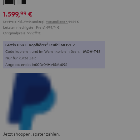
/
1.599,
€
99
Schwarz
Set-Preis inkl. MwSt
und zzgl.
Versandkosten
44,99 €
Letzter niedrigster Preis
1.499,
99
€
Originalpreis
1.999,
99
€
1
Gratis USB-C Kopfhörer
Teufel MOVE 2
Code kopieren und im Warenkorb einlösen.
MOV-T4S
Nur für kurze Zeit
Angebot endet in
0
0
D
:
0
4
H
:
4
5
M
:
0
8
S
Jetzt shoppen, später zahlen.