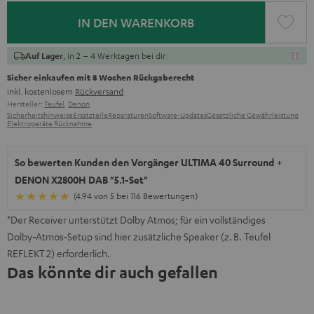
IN DEN WARENKORB
, in 2 – 4 Werktagen bei dir
Auf Lager
Sicher einkaufen mit 8 Wochen Rückgaberecht
inkl. kostenlosem
Rückversand
Hersteller:
Teufel
,
Denon
Sicherheitshinweise
Ersatzteile
Reparaturen
Software-Updates
Gesetzliche Gewährleistung
Elektrogeräte Rücknahme
So bewerten Kunden den Vorgänger ULTIMA 40 Surround +
DENON X2800H DAB "5.1-Set"
(4.94 von 5 bei 116 Bewertungen)
*Der Receiver unterstützt Dolby Atmos; für ein vollständiges
Dolby‑Atmos‑Setup sind hier zusätzliche Speaker (z. B. Teufel
REFLEKT 2) erforderlich.
Das könnte dir auch gefallen