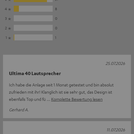
4
8
3
0
2
0
1
1
25.07.2026
Ultima 40 Lautsprecher
Ich habe die Anlage seit 1 Monat getestet und bin absolut
zufrieden mit ihr! Klanglich ist sie sehr gut, das Design ist
ebenfalls Top und fü
Komplette Bewertung lesen
Gerhard A.
11.07.2026