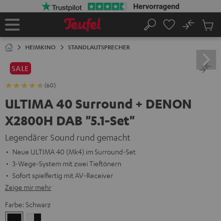
ZUM
NHALT
RINGEN
No
Abs
Startseite
Suche
Artike
im
HEIMKINO
STANDLAUTSPRECHER
Waren
SALE
(60)
ULTIMA 40 Surround + DENON
X2800H DAB "5.1-Set"
Legendärer Sound rund gemacht
Neue ULTIMA 40 (Mk4) im Surround-Set
3-Wege-System mit zwei Tieftönern
Sofort spielfertig mit AV-Receiver
Zeige mir mehr
Farbe:
Schwarz
Schwarz
Weiß