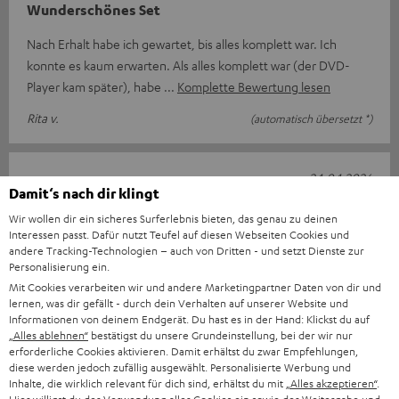
Wunderschönes Set
Nach Erhalt habe ich gewartet, bis alles komplett war. Ich
konnte es kaum erwarten. Als alles komplett war (der DVD-
Player kam später), habe
Komplette Bewertung lesen
Rita v.
(automatisch übersetzt *)
24.04.2026
Damit‘s nach dir klingt
ULTIMA 40 Surround mit Receiver DENON X2800H
Wir wollen dir ein sicheres Surferlebnis bieten, das genau zu deinen
DAB
Interessen passt. Dafür nutzt Teufel auf diesen Webseiten Cookies und
andere Tracking-Technologien – auch von Dritten - und setzt Dienste zur
Super schöne Anlage und einfach für die Inbetriebnahme.
Personalisierung ein.
Extrem guter und hochwertiger Sound. Sehr viele
Mit Cookies verarbeiten wir und andere Marketingpartner Daten von dir und
Einstellmöglichkeiten. Bedienungsan
lernen, was dir gefällt - durch dein Verhalten auf unserer Website und
Informationen von deinem Endgerät. Du hast es in der Hand: Klickst du auf
Komplette Bewertung lesen
„Alles ablehnen“
bestätigst du unsere Grundeinstellung, bei der wir nur
erforderliche Cookies aktivieren. Damit erhältst du zwar Empfehlungen,
Franz W.
diese werden jedoch zufällig ausgewählt. Personalisierte Werbung und
Inhalte, die wirklich relevant für dich sind, erhältst du mit
„Alles akzeptieren“
.