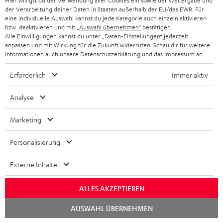
Hier willigst du der Verwendung aller Cookies ein sowie der Weitergabe und
05.04.2026
der Verarbeitung deiner Daten in Staaten außerhalb der EU/des EWR. Für
eine individuelle Auswahl kannst du jede Kategorie auch einzeln aktivieren
Einfach nur Wow
bzw. deaktivieren und mit
„Auswahl übernehmen“
bestätigen.
Alle Einwilligungen kannst du unter „Daten-Einstellungen“ jederzeit
Haben lange die Anlage im Blick gehabt für unsere "kleine"
anpassen und mit Wirkung für die Zukunft widerrufen. Schau dir für weitere
Informationen auch unsere
Datenschutzerklärung
und das
Impressum
an.
Stube...👍 der Postbote hat sich "gefreut" über das Gewicht.
Ich mich dann auch be
Komplette Bewertung lesen
Erforderlich
Immer aktiv
Dominik R.
Analyse
Marketing
26.03.2026
Super,
Personalisierung
Ich bin sehr zufrieden, der Klang ist sowohl bei Filmen als auch
Externe Inhalte
bei Musik hervorragend, die Lautsprecher sind sehr solide
verarbeitet, habe
Komplette Bewertung lesen
ALLES AKZEPTIEREN
Peter F.
(automatisch übersetzt *)
Chat
AUSWAHL ÜBERNEHMEN
starten