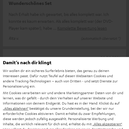
Wunderschönes Set
Nach Erhalt habe ich gewartet, bis alles komplett war. Ich
konnte es kaum erwarten. Als alles komplett war (der DVD-
Player kam später), habe
Komplette Bewertung lesen
Rita v.
(automatisch übersetzt *)
24.04.2026
Damit‘s nach dir klingt
ULTIMA 40 Surround mit Receiver DENON X2800H
Wir wollen dir ein sicheres Surferlebnis bieten, das genau zu deinen
DAB
Interessen passt. Dafür nutzt Teufel auf diesen Webseiten Cookies und
andere Tracking-Technologien – auch von Dritten - und setzt Dienste zur
Super schöne Anlage und einfach für die Inbetriebnahme.
Personalisierung ein.
Extrem guter und hochwertiger Sound. Sehr viele
Mit Cookies verarbeiten wir und andere Marketingpartner Daten von dir und
Einstellmöglichkeiten. Bedienungsan
lernen, was dir gefällt - durch dein Verhalten auf unserer Website und
Informationen von deinem Endgerät. Du hast es in der Hand: Klickst du auf
Komplette Bewertung lesen
„Alles ablehnen“
bestätigst du unsere Grundeinstellung, bei der wir nur
erforderliche Cookies aktivieren. Damit erhältst du zwar Empfehlungen,
Franz W.
diese werden jedoch zufällig ausgewählt. Personalisierte Werbung und
Inhalte, die wirklich relevant für dich sind, erhältst du mit
„Alles akzeptieren“
.