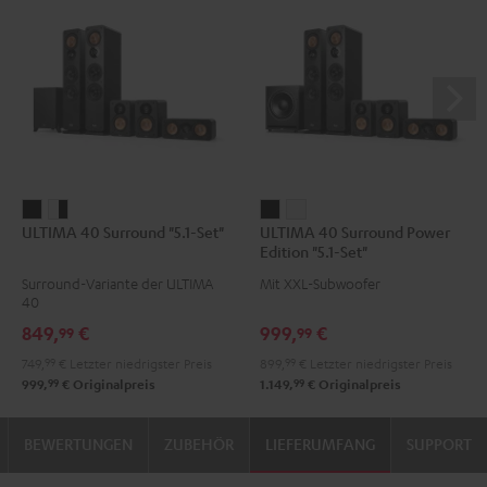
ULTIMA
ULTIMA
ULTIMA
ULTIMA
ULTIMA 40 Surround "5.1-Set"
ULTIMA 40 Surround Power
40
40
40
40
Edition "5.1-Set"
Surround
Surround
Surround
Surround
Surround-Variante der ULTIMA
Mit XXL-Subwoofer
"5.1-
"5.1-
Power
Power
40
Set"
Set"
Edition
Edition
849,
€
999,
€
99
99
Schwarz
Weiß
"5.1-
"5.1-
749,
99
€
Letzter niedrigster Preis
899,
99
€
Letzter niedrigster Preis
/
Set"
Set"
99
99
999,
€
Originalpreis
1.149,
€
Originalpreis
Schwarz
Schwarz
Weiß
BEWERTUNGEN
ZUBEHÖR
LIEFERUMFANG
SUPPORT