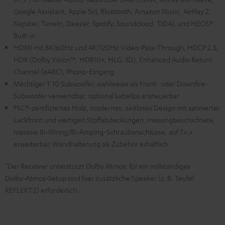
Google Assistant, Apple Siri, Bluetooth, Amazon Music, AirPlay 2,
Napster, TuneIn, Deezer, Spotify, Soundcloud, TIDAL und HEOS®
Built-in
HDMI mit 8K/60Hz und 4K/120Hz Video-Pass-Through, HDCP 2.3,
HDR (Dolby Vision™, HDR10+, HLG, 3D), Enhanced Audio Return
Channel (eARC), Phono-Eingang
Mächtiger T 10 Subwoofer, wahlweise als Front- oder Downfire-
Subwoofer verwendbar, optional kabellos ansteuerbar
FSC®-zertifiziertes Holz, modernes, zeitloses Design mit satinierter
Lackfront und wertigen Stoffabdeckungen, messingbeschichtete,
massive Bi-Wiring/Bi-Amping-Schraubanschlüsse, auf 7.x.x
erweiterbar, Wandhalterung als Zubehör erhältlich
*Der Receiver unterstützt Dolby Atmos; für ein vollständiges
Dolby‑Atmos‑Setup sind hier zusätzliche Speaker (z. B. Teufel
REFLEKT 2) erforderlich.