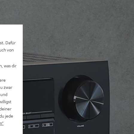
st. Dafür
auch von
, was dir
ere
du zwar
 und
willigst
deiner
du jede
n“