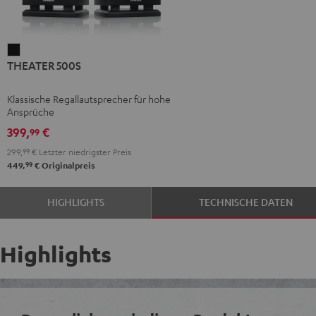
THEATER
THEATER 500S
500S
Schwarz
Klassische Regallautsprecher für hohe
Ansprüche
399,
€
99
299,
99
€
Letzter niedrigster Preis
99
449,
€
Originalpreis
HIGHLIGHTS
TECHNISCHE DATEN
Highlights