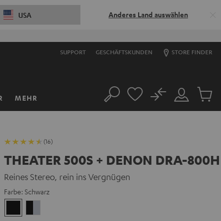
Anderes Land auswählen
USA
SUPPORT
GESCHÄFTSKUNDEN
STORE FINDER
No
R
MEHR
Suche
Mein
Artikel
Konto
im
Warenk
(16)
THEATER 500S + DENON DRA-800H
Reines Stereo, rein ins Vergnügen
Farbe:
Schwarz
Schwarz
Schwarz
/