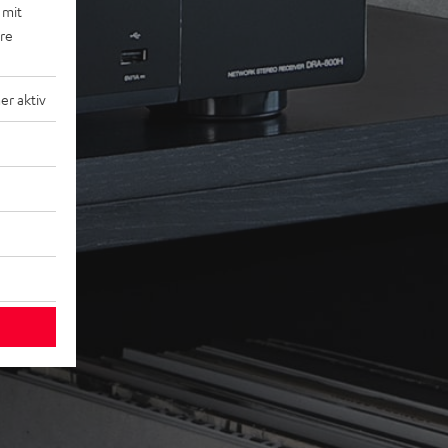
 mit
ere
r aktiv