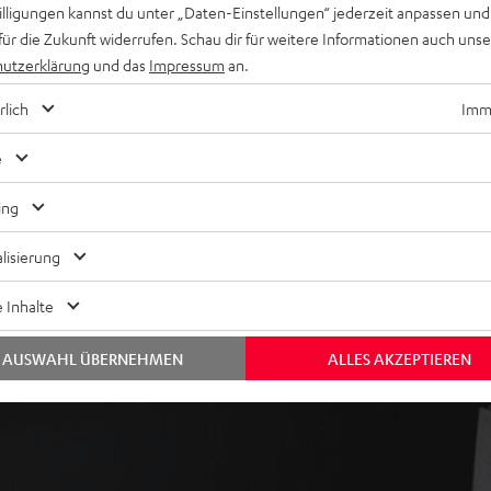
willigungen kannst du unter „Daten-Einstellungen“ jederzeit anpassen und
nsole, TV-Receiver und mehr,
für die Zukunft widerrufen. Schau dir für weitere Informationen auch uns
utzerklärung
und das
Impressum
an.
tbarer Kevlar-Membran, Time
eichnung, magnetisch
rlich
Imme
 jeder Hörposition,
e
ei im Raum
ing
lisierung
 Inhalte
AUSWAHL ÜBERNEHMEN
ALLES AKZEPTIEREN