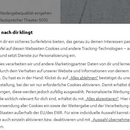
Wiedergabequalität eingehen
allautsprecher Theater 500S
n Tonspur. Gegenüber dem
 nach dir klingt
n dir ein sicheres Surferlebnis bieten, das genau zu deinen Interessen pas
ufel auf diesen Webseiten Cookies und andere Tracking-Technologien – 
 und setzt Dienste zur Personalisierung ein.
Denon Stereo-AV-Netzwerk-
ies verarbeiten wir und andere Marketingpartner Daten von dir und lernen
- durch dein Verhalten auf unserer Website und Informationen von deinem
 Du hast es in der Hand: Klickst du auf
„Alles ablehnen“
bestätigst du uns
utsprecherkabel (15 m, 2,5
tellung, bei der wir nur erforderliche Cookies aktivieren. Damit erhältst 
ngen, diese werden jedoch zufällig ausgewählt. Personalisierte Werbung
gang sowie weitere analoge
die wirklich relevant für dich sind, erhältst du mit
„Alles akzeptieren“
. Hier 
 Unterstützung für 4K, 3D,
erwendung aller Cookies ein sowie der Weitergabe und der Verarbeitung 
 Staaten außerhalb der EU/des EWR. Für eine individuelle Auswahl kannst 
, Google Assistant, Apple
e auch einzeln aktivieren bzw. deaktivieren und mit
„Auswahl übernehme
ia TuneIn, Deezer, Spotify
en.