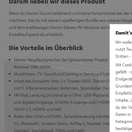
Darum lieben wir dieses Produkt
Wenn du Stereo-Sound zelebrierst und keine Kompromisse bei der 
möchtest, bist du mit diesem spielfertigen Bundle aus unseren Reg
und dem erstklassigen Denon Stereo-AV-Receiver auf der richtige
Damit‘s
Einzelkauf sparst du erheblich.
Wir wolle
Die Vorteile im Überblick
nutzt Te
Dritten -
Stereo-Regallautsprecher der Spitzenklasse Theater 500S mit 
Mit Cook
Receiver DRA-800H
gefällt 
Musikhören, TV-Sound und Gaming in Stereo auf hohem Niveau
Endgerät.
Inhalt des Komplett-Sets: 2 x Theater 500S, Denon DRA-800H, La
Grundeins
mm²), 4 Bananenstecker, Antennen, Stromkabel, Fernbedienung
Empfehlu
145 Watt Leistung pro Kanal an 6 Ohm, USB-Playback, Phono-Ein
Inhalte, 
und digitale Eingänge, 5 HDMI-Eingänge und 1 HDMI Ausgang mit
du der V
HDCP 2.3, HDR10 und ARC
Daten in
Radio über UKW und DAB+, Sprachsteuerung mit Works with Alexa
Kategori
Siri, Bluetooth, Amazon Music, AirPlay 2, Napster, Internetradio v
bestätig
Connect, Soundcloud, TIDAL und mehr