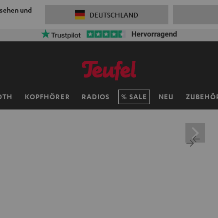
 sehen und
DEUTSCHLAND
OTH
KOPFHÖRER
RADIOS
SALE
NEU
ZUBEHÖ