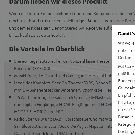
Darum lieben wir dieses Produkt
Wenn du Stereo-Sound zelebrierst und keine Kompromisse bei der 
möchtest, bist du mit diesem spielfertigen Bundle aus unseren Reg
und dem erstklassigen Denon Stereo-AV-Receiver auf der richtige
Damit‘s
Einzelkauf sparst du erheblich.
Wir wolle
Die Vorteile im Überblick
nutzt Te
Dritten -
Stereo-Regallautsprecher der Spitzenklasse Theater 500S mit 
Mit Cook
Receiver DRA-800H
gefällt 
Musikhören, TV-Sound und Gaming in Stereo auf hohem Niveau
Endgerät.
Inhalt des Komplett-Sets: 2 x Theater 500S, Denon DRA-800H, La
Grundeins
mm²), 4 Bananenstecker, Antennen, Stromkabel, Fernbedienung
Empfehlu
145 Watt Leistung pro Kanal an 6 Ohm, USB-Playback, Phono-Ein
Inhalte, 
und digitale Eingänge, 5 HDMI-Eingänge und 1 HDMI Ausgang mit
du der V
HDCP 2.3, HDR10 und ARC
Daten in
Radio über UKW und DAB+, Sprachsteuerung mit Works with Alexa
Kategori
Siri, Bluetooth, Amazon Music, AirPlay 2, Napster, Internetradio v
bestätig
Connect, Soundcloud, TIDAL und mehr