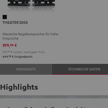
THEATER
THEATER 500S
500S
Schwarz
Klassische Regallautsprecher für hohe
Ansprüche
399,
€
99
299,
99
€
Letzter niedrigster Preis
99
449,
€
Originalpreis
HIGHLIGHTS
TECHNISCHE DATEN
Highlights