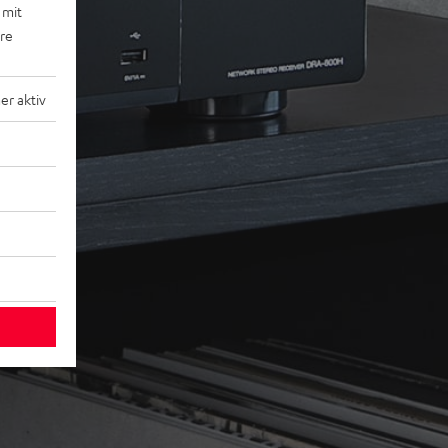
 mit
ere
r aktiv