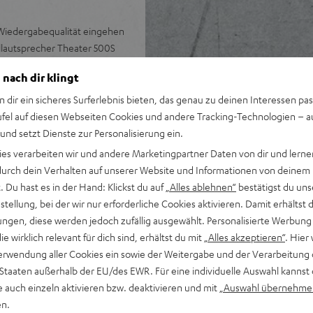
Wiedergabequalität eingehen
allautsprecher Theater 500S
n Tonspur. Gegenüber dem
 nach dir klingt
n dir ein sicheres Surferlebnis bieten, das genau zu deinen Interessen pas
ufel auf diesen Webseiten Cookies und andere Tracking-Technologien – 
 und setzt Dienste zur Personalisierung ein.
Denon Stereo-AV-Netzwerk-
ies verarbeiten wir und andere Marketingpartner Daten von dir und lernen
- durch dein Verhalten auf unserer Website und Informationen von deinem
 Du hast es in der Hand: Klickst du auf
„Alles ablehnen“
bestätigst du uns
utsprecherkabel (15 m, 2,5
tellung, bei der wir nur erforderliche Cookies aktivieren. Damit erhältst 
ngen, diese werden jedoch zufällig ausgewählt. Personalisierte Werbung
gang sowie weitere analoge
die wirklich relevant für dich sind, erhältst du mit
„Alles akzeptieren“
. Hier 
 Unterstützung für 4K, 3D,
erwendung aller Cookies ein sowie der Weitergabe und der Verarbeitung 
 Staaten außerhalb der EU/des EWR. Für eine individuelle Auswahl kannst 
, Google Assistant, Apple
e auch einzeln aktivieren bzw. deaktivieren und mit
„Auswahl übernehme
ia TuneIn, Deezer, Spotify
en.