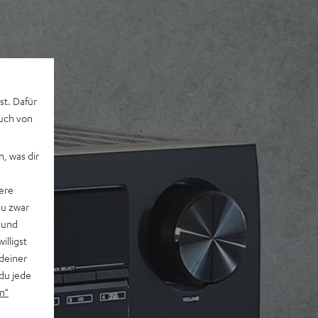
st. Dafür
auch von
, was dir
ere
du zwar
 und
willigst
deiner
du jede
n“