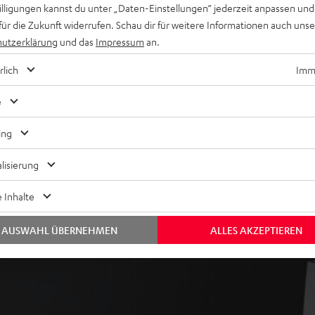
willigungen kannst du unter „Daten-Einstellungen“ jederzeit anpassen und
nsole, TV-Receiver und mehr,
für die Zukunft widerrufen. Schau dir für weitere Informationen auch uns
utzerklärung
und das
Impressum
an.
tbarer Kevlar-Membran, Time
eichnung, magnetisch
rlich
Imme
 jeder Hörposition,
e
ei im Raum
ing
lisierung
 Inhalte
AUSWAHL ÜBERNEHMEN
ALLES AKZEPTIEREN