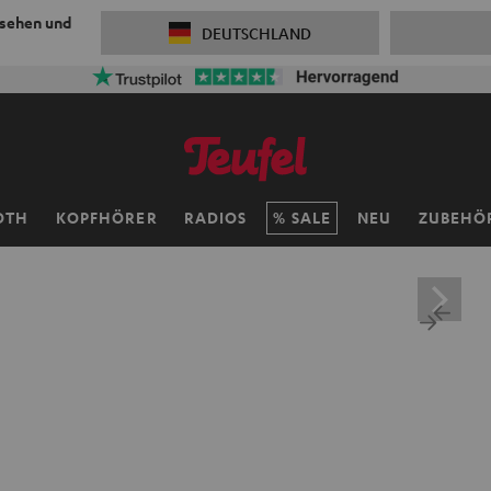
 sehen und
DEUTSCHLAND
OTH
KOPFHÖRER
RADIOS
SALE
NEU
ZUBEHÖ