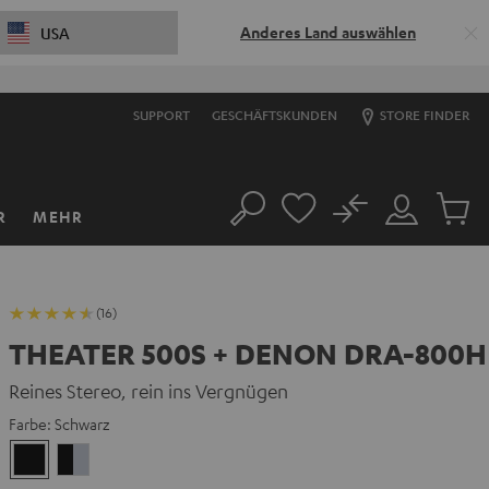
Anderes Land auswählen
USA
SUPPORT
GESCHÄFTSKUNDEN
STORE FINDER
No
R
MEHR
Suche
Mein
Artikel
Konto
im
Warenk
(16)
THEATER 500S + DENON DRA-800H
Reines Stereo, rein ins Vergnügen
Farbe:
Schwarz
Schwarz
Schwarz
/