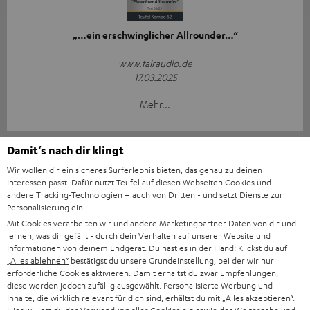
„…ein erschwinglicher Allrounder…“
www.fairaudio.de
17.03.2025
Mehr...
Damit‘s nach dir klingt
Wir wollen dir ein sicheres Surferlebnis bieten, das genau zu deinen
Interessen passt. Dafür nutzt Teufel auf diesen Webseiten Cookies und
andere Tracking-Technologien – auch von Dritten - und setzt Dienste zur
Personalisierung ein.
„… ein rundum gelungener Allrounder…“
Mit Cookies verarbeiten wir und andere Marketingpartner Daten von dir und
lernen, was dir gefällt - durch dein Verhalten auf unserer Website und
www.av-magazin.de
Informationen von deinem Endgerät. Du hast es in der Hand: Klickst du auf
07.03.2025
„Alles ablehnen“
bestätigst du unsere Grundeinstellung, bei der wir nur
erforderliche Cookies aktivieren. Damit erhältst du zwar Empfehlungen,
Mehr...
diese werden jedoch zufällig ausgewählt. Personalisierte Werbung und
Inhalte, die wirklich relevant für dich sind, erhältst du mit
„Alles akzeptieren“
.