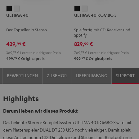
ULTIMA
ULTIMA
ULTIMA
ULTIMA
ULTIMA 40
ULTIMA 40 KOMBO 3
40
40
40
40
Schwarz
Weiß
KOMBO
KOMBO
Der Topseller in Stereo
Spielfertig mit CD-Receiver und
3
3
Spotify
Schwarz
Weiß
429,
€
829,
€
99
99
369,
99
€
Letzter niedrigster Preis
769,
99
€
Letzter niedrigster Preis
99
99
499,
€
Originalpreis
999,
€
Originalpreis
BEWERTUNGEN
ZUBEHÖR
LIEFERUMFANG
SUPPORT
Highlights
Darum lieben wir dieses Produkt
Das beliebte Stereo-Komplettsystem ULTIMA 40 KOMBO 3 wird mit
dem Plattenspieler DUAL DT 250 USB noch vielseitiger. Damit spielt
diese Anlage neben CD, Digitalradio und Streams per Bluetooth nun