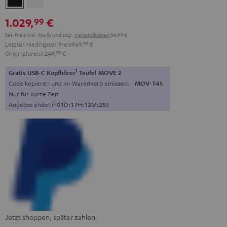
1.029,
€
99
Set-Preis inkl. MwSt
und zzgl.
Versandkosten
34,99 €
Letzter niedrigster Preis
969,
99
€
Originalpreis
1.249,
99
€
1
Gratis USB-C Kopfhörer
Teufel MOVE 2
Code kopieren und im Warenkorb einlösen.
MOV-T4S
Nur für kurze Zeit
Angebot endet in
0
1
D
:
1
7
H
:
1
2
M
:
2
3
S
Jetzt shoppen, später zahlen.