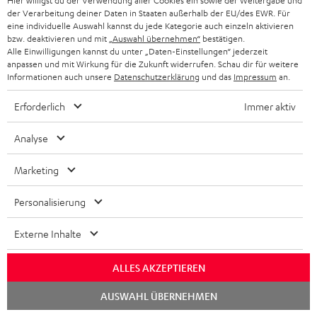
Hier willigst du der Verwendung aller Cookies ein sowie der Weitergabe und
der Verarbeitung deiner Daten in Staaten außerhalb der EU/des EWR. Für
eine individuelle Auswahl kannst du jede Kategorie auch einzeln aktivieren
bzw. deaktivieren und mit
„Auswahl übernehmen“
bestätigen.
Alle Einwilligungen kannst du unter „Daten-Einstellungen“ jederzeit
„Ein echtes Klangwunder für das Zuhause!“
anpassen und mit Wirkung für die Zukunft widerrufen. Schau dir für weitere
Informationen auch unsere
Datenschutzerklärung
und das
Impressum
an.
www.bild.de
18.01.2025
Erforderlich
Immer aktiv
Mehr...
Analyse
Marketing
Personalisierung
Externe Inhalte
„Ansage aus Berlin…“
ALLES AKZEPTIEREN
www.areadvd.de
14.01.2025
Chat
AUSWAHL ÜBERNEHMEN
starten
Mehr...