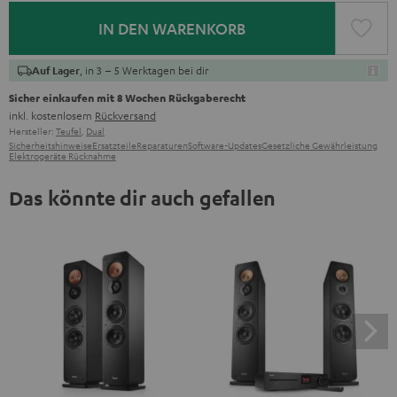
IN DEN WARENKORB
, in 3 – 5 Werktagen bei dir
Auf Lager
Sicher einkaufen mit 8 Wochen Rückgaberecht
inkl. kostenlosem
Rückversand
Hersteller:
Teufel
,
Dual
Sicherheitshinweise
Ersatzteile
Reparaturen
Software-Updates
Gesetzliche Gewährleistung
Elektrogeräte Rücknahme
Das könnte dir auch gefallen