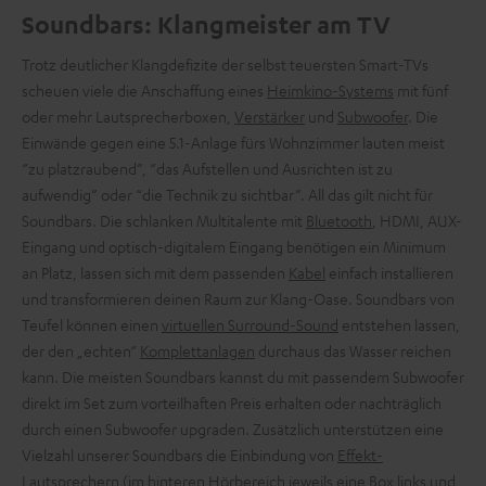
Soundbars: Klangmeister am TV
Trotz deutlicher Klangdefizite der selbst teuersten Smart-TVs
scheuen viele die Anschaffung eines
Heimkino-Systems
mit fünf
oder mehr Lautsprecherboxen,
Verstärker
und
Subwoofer
. Die
Einwände gegen eine 5.1-Anlage fürs Wohnzimmer lauten meist
“zu platzraubend”, “das Aufstellen und Ausrichten ist zu
aufwendig” oder “die Technik zu sichtbar”. All das gilt nicht für
Soundbars. Die schlanken Multitalente mit
Bluetooth
, HDMI, AUX-
Eingang und optisch-digitalem Eingang benötigen ein Minimum
an Platz, lassen sich mit dem passenden
Kabel
einfach installieren
und transformieren deinen Raum zur Klang-Oase. Soundbars von
Teufel können einen
virtuellen Surround-Sound
entstehen lassen,
der den „echten“
Komplettanlagen
durchaus das Wasser reichen
kann. Die meisten Soundbars kannst du mit passendem Subwoofer
direkt im Set zum vorteilhaften Preis erhalten oder nachträglich
durch einen Subwoofer upgraden. Zusätzlich unterstützen eine
Vielzahl unserer Soundbars die Einbindung von
Effekt-
Lautsprechern
(im hinteren Hörbereich jeweils eine Box links und