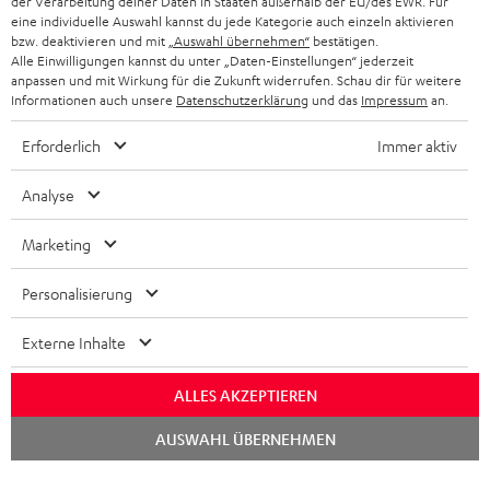
der Verarbeitung deiner Daten in Staaten außerhalb der EU/des EWR. Für
eine individuelle Auswahl kannst du jede Kategorie auch einzeln aktivieren
bzw. deaktivieren und mit
„Auswahl übernehmen“
bestätigen.
Alle Einwilligungen kannst du unter „Daten-Einstellungen“ jederzeit
anpassen und mit Wirkung für die Zukunft widerrufen. Schau dir für weitere
Informationen auch unsere
Datenschutzerklärung
und das
Impressum
an.
Erforderlich
Immer aktiv
Analyse
Marketing
Personalisierung
Externe Inhalte
ALLES AKZEPTIEREN
Chat
AUSWAHL ÜBERNEHMEN
starten