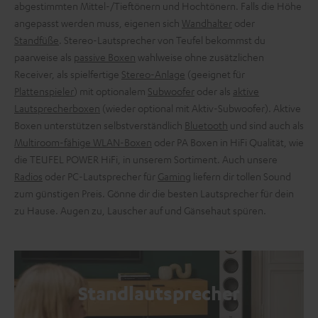
abgestimmten Mittel-/Tieftönern und Hochtönern. Falls die Höhe
angepasst werden muss, eigenen sich
Wandhalter
oder
Standfüße
. Stereo-Lautsprecher von Teufel bekommst du
paarweise als
passive Boxen
wahlweise ohne zusätzlichen
Receiver, als spielfertige
Stereo-Anlage
(geeignet für
Plattenspieler
) mit optionalem
Subwoofer
oder als
aktive
Lautsprecherboxen
(wieder optional mit Aktiv-Subwoofer). Aktive
Boxen unterstützen selbstverständlich
Bluetooth
und sind auch als
Multiroom-fähige WLAN-Boxen
oder PA Boxen in HiFi Qualität, wie
die TEUFEL POWER HiFi, in unserem Sortiment. Auch unsere
Radios
oder PC-Lautsprecher für
Gaming
liefern dir tollen Sound
zum günstigen Preis. Gönne dir die besten Lautsprecher für dein
zu Hause. Augen zu, Lauscher auf und Gänsehaut spüren.
Standlautsprecher