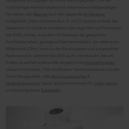
Filmgenuss und üppiger Surround-Sound garantiert. Für ein
hochwertiges Heimkinosystem ist neben einem bildgewaltigen
Fernseher oder
Beamer
auch der passende
AV-Receiver
maßgeblich. Denn möchtest du z. B. ein 7.2-System anstelle des
klassischen 5.1-Systems installieren oder legst Wert auf Feinheiten
wie Dolby Atmos, muss dein AV-Receiver die geeigneten
Anschlüsse haben, genügend Watt bereitstellen, der elektrische
Widerstand (Ohm) muss zu den Boxen passen und ausgewählte
Features soll er selbstverständlich auch unterstützen. Bei uns
findest du perfekt aufeinander abgestimmte
Komplettanlagen
inklusive Verstärker, THX-zertifizierte Heimkinosysteme mit sehr
hoher Klangqualität, edle
Micro-Lautsprecher
&
Säulenlautsprecher
, sowie Lautsprecherboxen für
Dolby Atmos
und leistungsstarke
Subwoofer
.
Dolby Atmos Heimkino