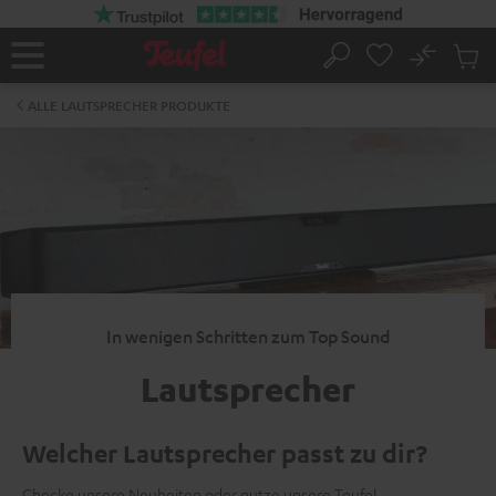
ZUM
NHALT
RINGEN
No
Abs
Startseite
Suche
Artike
im
ALLE LAUTSPRECHER PRODUKTE
Waren
In wenigen Schritten zum Top Sound
Lautsprecher
Welcher Lautsprecher passt zu dir?
Checke unsere Neuheiten oder nutze unsere
Teufel