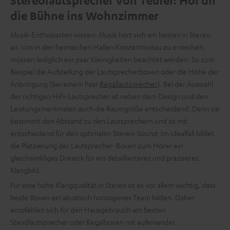
Stereolautsprecher von Teufel: Hol dir
die Bühne ins Wohnzimmer
Musik-Enthusiasten wissen: Musik hört sich am besten in Stereo
an. Um in den heimischen Hallen Konzertniveau zu erreichen,
müssen lediglich ein paar Kleinigkeiten beachtet werden. So zum
Beispiel die Aufstellung der Lautsprecherboxen oder die Höhe der
Anbringung (bei einem Paar
Regallautsprecher
). Bei der Auswahl
der richtigen HiFi-Lautsprecher ist neben dem Design und den
Leistungsmerkmalen auch die Raumgröße entscheidend. Denn sie
bestimmt den Abstand zu den Lautsprechern und ist mit
entscheidend für den optimalen Stereo-Sound: Im Idealfall bildet
die Platzierung der Lautsprecher-Boxen zum Hörer ein
gleichwinkliges Dreieck für ein detaillierteres und präziseres
Klangbild.
Für eine hohe Klangqualität in Stereo ist es vor allem wichtig, dass
beide Boxen ein akustisch homogenes Team bilden. Daher
empfehlen sich für den Hausgebrauch am besten
Standlautsprecher oder Regalboxen mit aufeinander