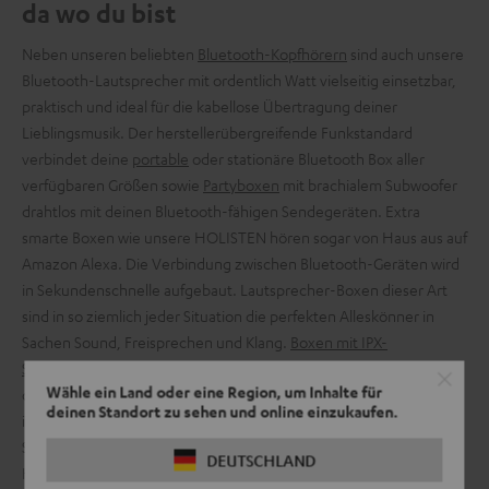
da wo du bist
Neben unseren beliebten
Bluetooth-Kopfhörern
sind auch unsere
Bluetooth-Lautsprecher mit ordentlich Watt vielseitig einsetzbar,
praktisch und ideal für die kabellose Übertragung deiner
Lieblingsmusik. Der herstellerübergreifende Funkstandard
verbindet deine
portable
oder stationäre Bluetooth Box aller
verfügbaren Größen sowie
Partyboxen
mit brachialem Subwoofer
drahtlos mit deinen Bluetooth-fähigen Sendegeräten. Extra
smarte Boxen wie unsere HOLISTEN hören sogar von Haus aus auf
Amazon Alexa. Die Verbindung zwischen Bluetooth-Geräten wird
in Sekundenschnelle aufgebaut. Lautsprecher-Boxen dieser Art
sind in so ziemlich jeder Situation die perfekten Alleskönner in
Sachen Sound, Freisprechen und Klang.
Boxen mit IPX-
Schutzklasse
schützen das wertvolle Innenleben vor Spritzwasser
Wähle ein Land oder eine Region, um Inhalte für
oder Regen und können sogar, wenn die IPX-Klasse hoch genug
deinen Standort zu sehen und online einzukaufen.
ist, mit dir untertauchen. So bietet dir der passende Bluetooth-
Speaker die höchstmögliche Flexibilität. Wie wär’s z. B. mit
DEUTSCHLAND
Homeoffice am See?