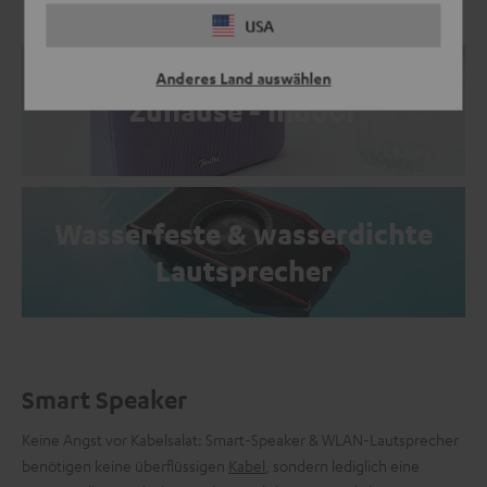
USA
Anderes Land auswählen
Zuhause - Indoor
Wasserfeste & wasserdichte
Lautsprecher
Smart Speaker
Keine Angst vor Kabelsalat: Smart-Speaker & WLAN-Lautsprecher
benötigen keine überflüssigen
Kabel
, sondern lediglich eine