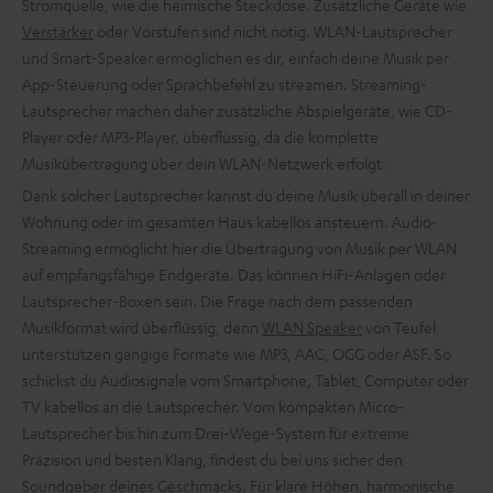
Stromquelle, wie die heimische Steckdose. Zusätzliche Geräte wie
Verstärker
oder Vorstufen sind nicht nötig. WLAN-Lautsprecher
und Smart-Speaker ermöglichen es dir, einfach deine Musik per
App-Steuerung oder Sprachbefehl zu streamen. Streaming-
Lautsprecher machen daher zusätzliche Abspielgeräte, wie CD-
Player oder MP3-Player, überflüssig, da die komplette
Musikübertragung über dein WLAN-Netzwerk erfolgt.
Dank solcher Lautsprecher kannst du deine Musik überall in deiner
Wohnung oder im gesamten Haus kabellos ansteuern. Audio-
Streaming ermöglicht hier die Übertragung von Musik per WLAN
auf empfangsfähige Endgeräte. Das können HiFi-Anlagen oder
Lautsprecher-Boxen sein. Die Frage nach dem passenden
Musikformat wird überflüssig, denn
WLAN Speaker
von Teufel
unterstützen gängige Formate wie MP3, AAC, OGG oder ASF. So
schickst du Audiosignale vom Smartphone, Tablet, Computer oder
TV kabellos an die Lautsprecher. Vom kompakten Micro-
Lautsprecher bis hin zum Drei-Wege-System für extreme
Präzision und besten Klang, findest du bei uns sicher den
Soundgeber deines Geschmacks. Für klare Höhen, harmonische