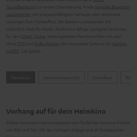
Soundberatung
zur ersten Orientierung. Finde
portable Bluetooth
Lautsprecher
mit strapazierfähigem Gehäuse oder stationäre
Lösungen fürs Homeoffice, die besten Lautsprecher mit
ordentlich Watt für Musik, Multiroom-fähige Lautsprecherboxen
für dein
Smart Home
, leistungsstarke Heimkino-Sets mit oder
ohne
THX
und
Dolby Atmos
oder kompakte Systeme für
Gaming
und PC
. Los geht's.
Heimkino
Stereolautsprecher
Soundbars
Wie f
Vorhang auf für dein Heimkino
Erlebe mit einem Heimkinosystem von Teufel die intensive Einheit
von Bild und Ton. Mit der richtigen Anlage sind dir fantastischer