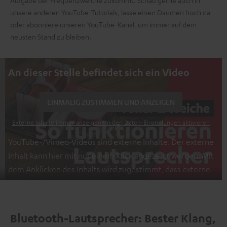
Aufgabe der Frequenzweiche zukommt. Schau gerne auch in
unsere anderen YouTube-Tutorials, lasse einen Daumen hoch da
oder abonniere unseren YouTube-Kanal, um immer auf dem
neusten Stand zu bleiben.
An dieser Stelle befindet sich ein Video
EINMALIG ZUSTIMMEN UND ANZEIGEN
Externe Inhalte immer anzeigen? In den Daten‑Einstellungen aktivieren
YouTube-/Vimeo-Videos sind externe Inhalte. Der externe
Inhalt kann hier mit nur einem Klick angezeigt werden. Mit
dem Anklicken des Inhalts wird zugestimmt, dass externe
Inhalte angezeigt werden. Dabei können
personenbezogene Daten an Drittplattformen
übermittelt werden.
Weitere Informationen sind in der
Bluetooth-Lautsprecher: Bester Klang,
Datenschutzerklärung unter I zu finden
.