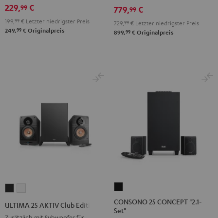
+
+
229,
€
99
779,
€
99
Pro-
Pro-
199,
99
€
Letzter niedrigster Preis
729,
99
€
Letzter niedrigster Preis
Ject
Ject
99
249,
€
Originalpreis
99
899,
€
Originalpreis
E1
E1
BT
BT
Schwarz
Weiß
CONSONO
ULTIMA
ULTIMA
25
25
25
CONSONO 25 CONCEPT "2.1-
ULTIMA 25 AKTIV Club Edition
Set"
CONCEPT
AKTIV
AKTIV
Zusätzlich mit Subwoofer für