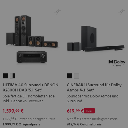
ULTIMA
ULTIMA
CINEBAR
CINEBAR
40
40
11
11
ULTIMA 40 Surround + DENON
CINEBAR 11 Surround für Dolby
X2800H DAB "5.1-Set"
Atmos "4.1-Set"
Surround
Surround
Surround
Surround
Spielfertige 5.1-Komplettanlage
Soundbar mit Dolby Atmos und
+
+
für
für
inkl. Denon AV-Receiver
Surround
DENON
DENON
Dolby
Dolby
1.599,
€
619,
€
X2800H
X2800H
Atmos
Atmos
99
99
Deal
DAB
DAB
"4.1-
"4.1-
1.499,
99
€
Letzter niedrigster Preis
699,
99
€
Letzter niedrigster Preis
"5.1-
"5.1-
Set"
Set"
99
99
1.999,
€
Originalpreis
749,
€
Originalpreis