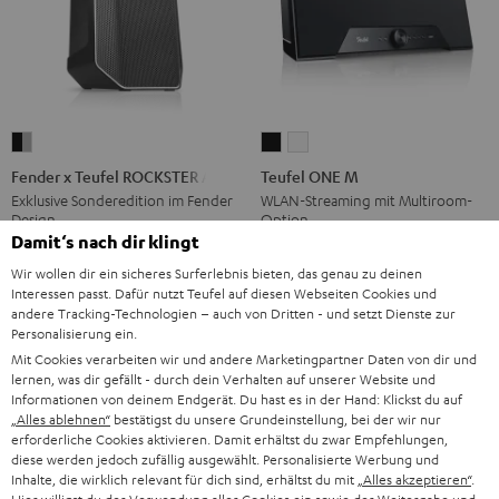
Fender
Teufel
Teufel
x
ONE
ONE
Fender x Teufel ROCKSTER AIR 2
Teufel ONE M
Teufel
M
M
Exklusive Sonderedition im Fender
WLAN-Streaming mit Multiroom-
Design
Option
ROCKSTER
Schwarz
Weiß
Damit‘s nach dir klingt
AIR
529,
€
449,
€
99
99
Deal
Wir wollen dir ein sicheres Surferlebnis bieten, das genau zu deinen
2
629,
99
€
Letzter niedrigster Preis
399,
99
€
Letzter niedrigster Preis
Interessen passt. Dafür nutzt Teufel auf diesen Webseiten Cookies und
Black
99
99
699,
€
Originalpreis
499,
€
Originalpreis
andere Tracking-Technologien – auch von Dritten - und setzt Dienste zur
&
Personalisierung ein.
Steel
Mit Cookies verarbeiten wir und andere Marketingpartner Daten von dir und
lernen, was dir gefällt - durch dein Verhalten auf unserer Website und
Informationen von deinem Endgerät. Du hast es in der Hand: Klickst du auf
„Alles ablehnen“
bestätigst du unsere Grundeinstellung, bei der wir nur
erforderliche Cookies aktivieren. Damit erhältst du zwar Empfehlungen,
diese werden jedoch zufällig ausgewählt. Personalisierte Werbung und
Inhalte, die wirklich relevant für dich sind, erhältst du mit
„Alles akzeptieren“
.