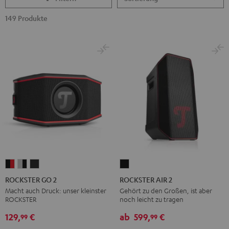
149 Produkte
ROCKSTER
ROCKSTER
ROCKSTER
ROCKSTER
GO
GO
GO
AIR
ROCKSTER GO 2
ROCKSTER AIR 2
2
2
2
2
Macht auch Druck: unser kleinster
Gehört zu den Großen, ist aber
ROCKSTER
noch leicht zu tragen
Black
Gray
Night
Schwarz
&
&
Black
129,
€
ab
599,
€
99
99
Red
Black