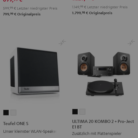
DT
DT
1.149,
99
€
Letzter niedrigster Preis
599,
99
€
Letzter niedrigster Preis
250
250
98
1.799,
€
Originalpreis
99
799,
€
Originalpreis
USB
USB
Night
Pure
Black
White
ULTIMA
ULTIMA
Teufel
Teufel
20
20
ONE
ONE
ULTIMA 20 KOMBO 2 + Pro-Ject
Teufel ONE S
E1 BT
KOMBO
KOMBO
S
S
Unser kleinster WLAN-Speaker
Zusätzlich mit Plattenspieler
2
2
Schwarz
Weiß