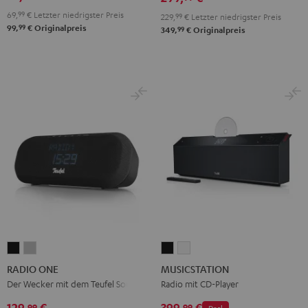
69,
99
€
Letzter niedrigster Preis
229,
99
€
Letzter niedrigster Preis
99
99,
€
Originalpreis
99
349,
€
Originalpreis
RADIO
RADIO
MUSICSTATION
MUSICSTATION
ONE
ONE
Schwarz
Weiß
RADIO ONE
MUSICSTATION
Black
Light
Der Wecker mit dem Teufel Sound
Radio mit CD-Player
Gray
129,
€
399,
€
99
99
Deal