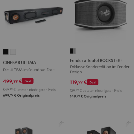
Fender
CINEBAR
CINEBAR
x
ULTIMA
ULTIMA
Fender x Teufel ROCKSTER GO 2
CINEBAR ULTIMA
Teufel
Schwarz
Weiß
Exklusive Sonderedition im Fender
Die ULTIMA im Soundbar-Format
Design
ROCKSTER
GO
499,
€
99
119,
€
Deal
99
Deal
2
549,
99
€
Letzter niedrigster Preis
129,
99
€
Letzter niedrigster Preis
Black
99
699,
€
Originalpreis
99
149,
€
Originalpreis
&
Steel