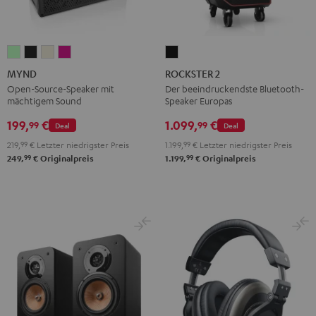
MYND
MYND
MYND
MYND
ROCKSTER
Light
Warm
Warm
Wild
2
MYND
ROCKSTER 2
Mint
Black
White
Berry
Schwarz
Open-Source-Speaker mit
Der beeindruckendste Bluetooth-
mächtigem Sound
Speaker Europas
199,
€
1.099,
€
99
99
Deal
Deal
219,
99
€
Letzter niedrigster Preis
1.199,
99
€
Letzter niedrigster Preis
99
99
249,
€
Originalpreis
1.199,
€
Originalpreis