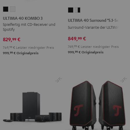
ULTIMA
ULTIMA
ULTIMA
ULTIMA
40
40
40
40
ULTIMA 40 KOMBO 3
ULTIMA 40 Surround "5.1-Set"
KOMBO
KOMBO
Surround
Surround
Spielfertig mit CD-Receiver und
Surround-Variante der ULTIMA 40
Spotify
3
3
"5.1-
"5.1-
Schwarz
Weiß
849,
€
99
Set"
Set"
829,
€
99
Schwarz
Weiß
749,
99
€
Letzter niedrigster Preis
769,
99
€
Letzter niedrigster Preis
99
/
999,
€
Originalpreis
99
999,
€
Originalpreis
Schwarz