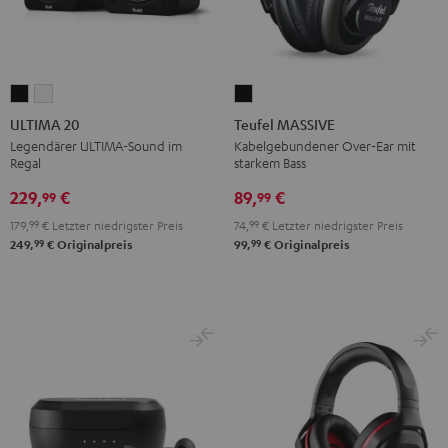
ULTIMA
ULTIMA
Teufel
20
20
MASSIVE
ULTIMA 20
Teufel MASSIVE
Schwarz
Weiß
Schwarz
Legendärer ULTIMA-Sound im
Kabelgebundener Over-Ear mit
Regal
starkem Bass
229,
€
89,
€
99
99
179,
99
€
Letzter niedrigster Preis
74,
99
€
Letzter niedrigster Preis
99
99
249,
€
Originalpreis
99,
€
Originalpreis