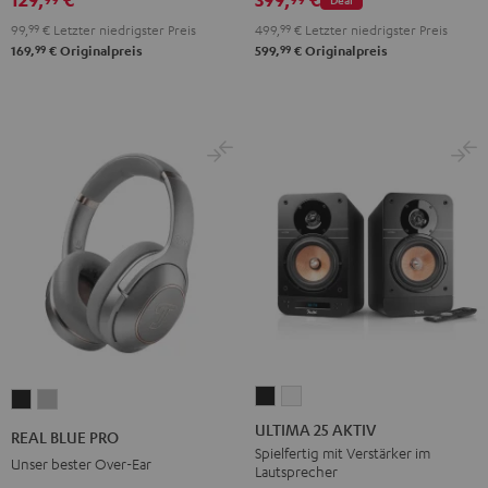
99,
99
€
Letzter niedrigster Preis
499,
99
€
Letzter niedrigster Preis
99
99
169,
€
Originalpreis
599,
€
Originalpreis
ULTIMA
ULTIMA
REAL
REAL
25
25
BLUE
BLUE
ULTIMA 25 AKTIV
REAL BLUE PRO
AKTIV
AKTIV
PRO
PRO
Spielfertig mit Verstärker im
Unser bester Over-Ear
Lautsprecher
Night
Pure
Night
Titanium