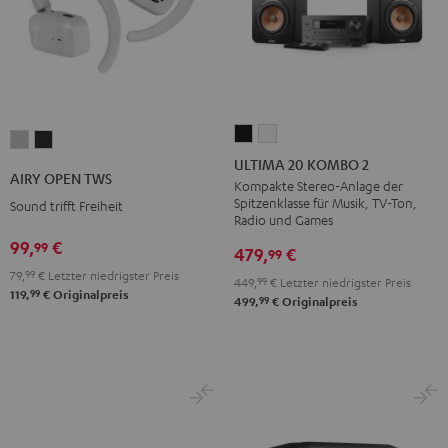
ULTIMA
ULTIMA
AIRY
AIRY
20
20
ULTIMA 20 KOMBO 2
OPEN
OPEN
AIRY OPEN TWS
KOMBO
KOMBO
Kompakte Stereo-Anlage der
TWS
TWS
Spitzenklasse für Musik, TV-Ton,
Sound trifft Freiheit
2
2
Moon
Night
Radio und Games
Schwarz
Weiß
Gray
Black
99,
€
99
479,
€
99
79,
99
€
Letzter niedrigster Preis
449,
99
€
Letzter niedrigster Preis
99
119,
€
Originalpreis
99
499,
€
Originalpreis