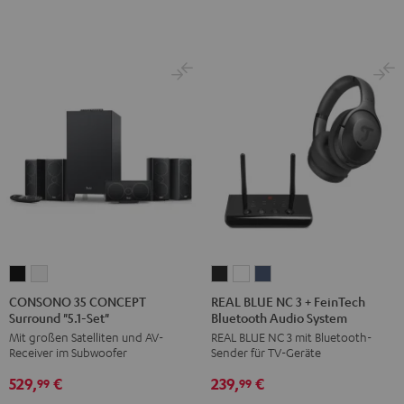
Set"
Set"
Schwarz
Weiß
Schwarz
Weiß
/
Schwarz
CONSONO
CONSONO
REAL
REAL
REAL
35
35
BLUE
BLUE
BLUE
CONSONO 35 CONCEPT
REAL BLUE NC 3 + FeinTech
Surround "5.1-Set"
Bluetooth Audio System
CONCEPT
CONCEPT
NC
NC
NC
Mit großen Satelliten und AV-
REAL BLUE NC 3 mit Bluetooth-
Surround
Surround
3
3
3
Receiver im Subwoofer
Sender für TV-Geräte
"5.1-
"5.1-
+
+
+
529,
€
239,
€
Set"
Set"
FeinTech
FeinTech
FeinTech
99
99