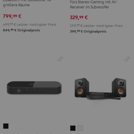
Fürs Stereo-Gaming mit AV-
"2.1-
Club
Club
größere Räume
Receiver im Subwoofer
Set"
Edition
Edition
799,
€
99
329,
€
Schwarz
99
Night
Pure
699,
99
€
Letzter niedrigster Preis
Black
White
299,
99
€
Letzter niedrigster Preis
99
849,
€
Originalpreis
99
399,
€
Originalpreis
FeinTech
ULTIMA
ULTIMA
BT200