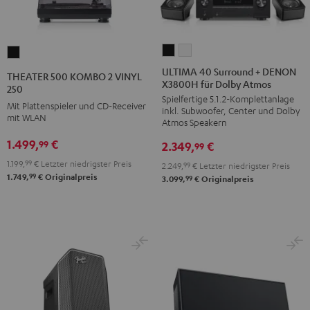
ULTIMA
ULTIMA
THEATER
40
40
500
ULTIMA 40 Surround + DENON
THEATER 500 KOMBO 2 VINYL
X3800H für Dolby Atmos
Surround
Surround
KOMBO
250
Spielfertige 5.1.2-Komplettanlage
+
+
2
Mit Plattenspieler und CD-Receiver
inkl. Subwoofer, Center und Dolby
DENON
DENON
mit WLAN
VINYL
Atmos Speakern
X3800H
X3800H
250
1.499,
€
99
2.349,
€
99
für
für
Schwarz
1.199,
99
€
Letzter niedrigster Preis
2.249,
99
€
Letzter niedrigster Preis
Dolby
Dolby
99
1.749,
€
Originalpreis
99
3.099,
€
Originalpreis
Atmos
Atmos
Schwarz
Weiß