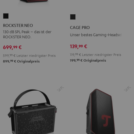
ROCKSTER
CAGE
NEO
PRO
ROCKSTER NEO
CAGE PRO
Schwarz
Night
130 dB SPL Peak – das ist der
Unser bestes Gaming-Headset
ROCKSTER NEO.
Black
139,
€
99
699,
€
99
119,
99
€
Letzter niedrigster Preis
599,
99
€
Letzter niedrigster Preis
99
199,
€
Originalpreis
99
899,
€
Originalpreis