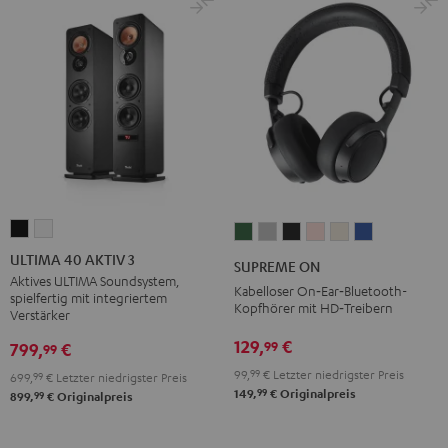
ULTIMA
ULTIMA
SUPREME
SUPREME
SUPREME
SUPREME
SUPREME
SUPREME
40
40
ON
ON
ON
ON
ON
ON
ULTIMA 40 AKTIV 3
SUPREME ON
AKTIV
AKTIV
Ivy
Moon
Night
Pale
Sand
Space
Aktives ULTIMA Soundsystem,
Kabelloser On‑Ear‑Bluetooth-
spielfertig mit integriertem
3
3
Green
Gray
Black
Gold
White
Blue
Kopfhörer mit HD‑Treibern
Verstärker
Schwarz
Weiß
129,
€
99
799,
€
99
99,
99
€
Letzter niedrigster Preis
699,
99
€
Letzter niedrigster Preis
99
149,
€
Originalpreis
99
899,
€
Originalpreis