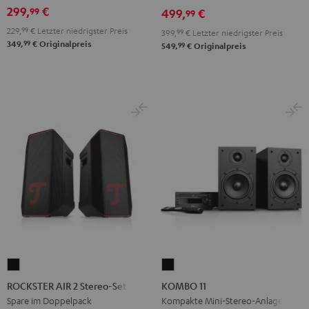
Black
White
299,
€
99
Black
Gray
499,
€
99
229,
99
€
Letzter niedrigster Preis
399,
99
€
Letzter niedrigster Preis
99
349,
€
Originalpreis
99
549,
€
Originalpreis
ROCKSTER
KOMBO
AIR
11
ROCKSTER AIR 2 Stereo-Set
KOMBO 11
2
Schwarz
Spare im Doppelpack
Kompakte Mini-Stereo-Anlage