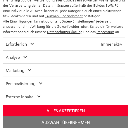
Hier willigst du der Verwendung aller Cookies ein sowie der Weitergabe und
der Verarbeitung deiner Daten in Staaten außerhalb der EU/des EWR. Für
eine individuelle Auswahl kannst du jede Kategorie auch einzeln aktivieren
bzw. deaktivieren und mit
„Auswahl übernehmen“
bestätigen.
Alle Einwilligungen kannst du unter „Daten-Einstellungen“ jederzeit
anpassen und mit Wirkung für die Zukunft widerrufen. Schau dir für weitere
Informationen auch unsere
Datenschutzerklärung
und das
Impressum
an.
ULTIMA
ULTIMA
REAL
Erforderlich
Immer aktiv
20
20
BLUE
ULTIMA 20 Surround "5.1-Set"
REAL BLUE
Analyse
Surround
Surround
Night
Surround-Variante der ULTIMA 20
Klassischer Over-Ear mit Bluetooth
"5.1-
"5.1-
Black
599,
€
149,
€
99
99
Marketing
Set"
Set"
549,
99
€
Letzter niedrigster Preis
129,
99
€
Letzter niedrigster Preis
Schwarz
Weiß
99
99
699,
€
Originalpreis
169,
€
Originalpreis
Personalisierung
Externe Inhalte
ALLES AKZEPTIEREN
Chat
AUSWAHL ÜBERNEHMEN
starten