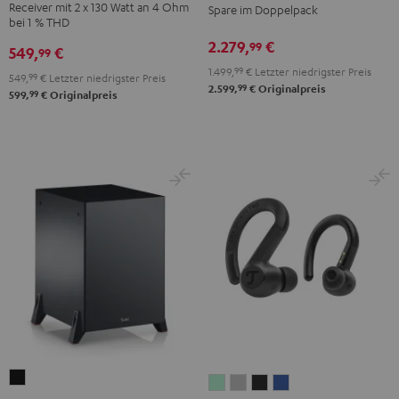
Receiver mit 2 x 130 Watt an 4 Ohm
Spare im Doppelpack
CD-
Set
bei 1 % THD
Receiver
Schwarz
2.279,
€
99
549,
€
99
Night
1.499,
99
€
Letzter niedrigster Preis
Black
549,
99
€
Letzter niedrigster Preis
99
2.599,
€
Originalpreis
99
599,
€
Originalpreis
T
AIRY
AIRY
AIRY
AIRY