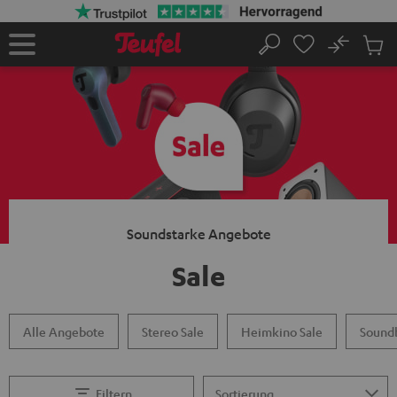
ZUM
NHALT
RINGEN
No
Abs
Startseite
Suche
Artike
im
Waren
Soundstarke Angebote
Sale
Alle Angebote
Stereo Sale
Heimkino Sale
Soundb
Filtern