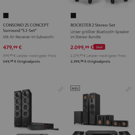
CONSONO
ROCKSTER
25
2
CONSONO 25 CONCEPT
ROCKSTER 2 Stereo-Set
Surround "5.1-Set"
CONCEPT
Stereo-
Unser größter Bluetooth-Speaker
im Stereo-Bundle
Mit AV-Receiver im Subwoofer
Surround
Set
"5.1-
Schwarz
2.099,
€
479,
€
99
99
Deal
Set"
2.279,
99
€
Letzter niedrigster Preis
399,
99
€
Letzter niedrigster Preis
Schwarz
98
99
2.399,
€
Originalpreis
549,
€
Originalpreis
NEU