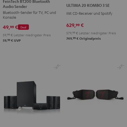
FeinTech BT200 Bluetooth
20
20
ULTIMA 20 KOMBO 3 SE
Audio Sender
Bluetooth
KOMBO
KOMBO
Bluetooth-Sender für TV, PC und
Audio
Mit CD-Receiver und Spotify
3
3
Konsole
Sender
SE
SE
629,
€
99
49,
€
Schwarz
99
Deal
Schwarz
Weiß
579,
99
€
Letzter niedrigster Preis
59,
99
€
Letzter niedrigster Preis
99
749,
€
Originalpreis
99
59,
€
UVP