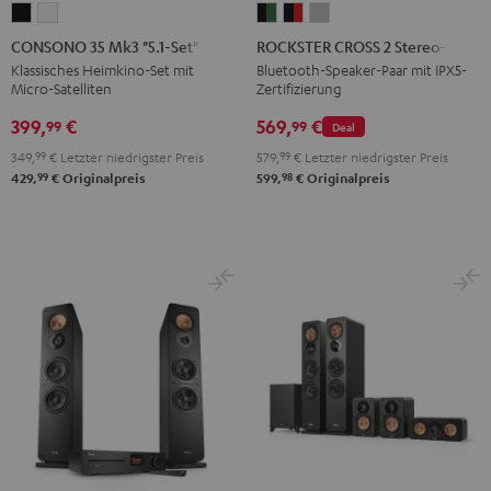
CONSONO
CONSONO
ROCKSTER
ROCKSTER
ROCKSTER
35
35
CROSS
CROSS
CROSS
CONSONO 35 Mk3 "5.1-Set"
ROCKSTER CROSS 2 Stereo-Set
Mk3
Mk3
2
2
2
Klassisches Heimkino-Set mit
Bluetooth-Speaker-Paar mit IPX5-
Micro-Satelliten
Zertifizierung
"5.1-
"5.1-
Stereo-
Stereo-
Stereo-
Set"
Set"
Set
Set
Set
399,
€
569,
€
99
99
Deal
Schwarz
Weiß
Black
Black
Light
349,
99
€
Letzter niedrigster Preis
579,
99
€
Letzter niedrigster Preis
&
&
Gray
99
98
429,
€
Originalpreis
599,
€
Originalpreis
Green
Red