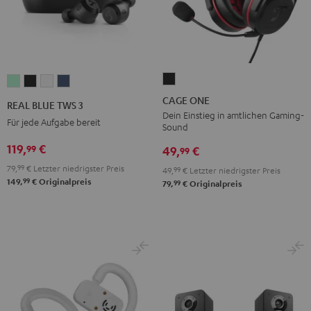
CAGE
REAL
REAL
REAL
REAL
ONE
BLUE
BLUE
BLUE
BLUE
CAGE ONE
REAL BLUE TWS 3
Night
TWS
TWS
TWS
TWS
Dein Einstieg in amtlichen Gaming-
Für jede Aufgabe bereit
Sound
Black
3
3
3
3
119,
€
99
Misty
Night
Pure
Steel
49,
€
99
Green
Black
White
Blue
79,
99
€
Letzter niedrigster Preis
49,
99
€
Letzter niedrigster Preis
99
149,
€
Originalpreis
99
79,
€
Originalpreis