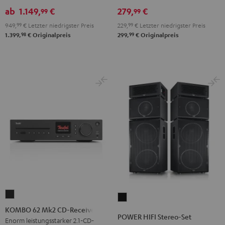
Stereo-
ab
1.149,
€
279,
€
99
99
Set
949,
99
€
Letzter niedrigster Preis
229,
99
€
Letzter niedrigster Preis
Schwarz
98
99
1.399,
€
Originalpreis
299,
€
Originalpreis
KOMBO
POWER
62
KOMBO 62 Mk2 CD-Receiver
HIFI
POWER HIFI Stereo-Set
Mk2
Enorm leistungsstarker 2.1-CD-
Stereo-