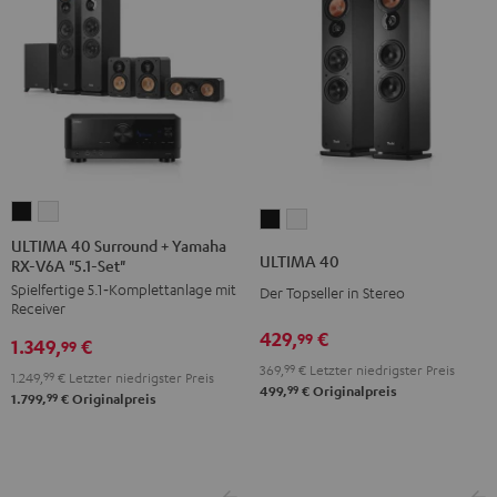
ULTIMA
ULTIMA
ULTIMA
ULTIMA
40
40
ULTIMA 40 Surround + Yamaha
40
40
ULTIMA 40
RX-V6A "5.1-Set"
Surround
Surround
Schwarz
Weiß
Spielfertige 5.1‑Komplettanlage mit
+
+
Der Topseller in Stereo
Receiver
Yamaha
Yamaha
429,
€
99
1.349,
€
RX-
RX-
99
369,
99
€
Letzter niedrigster Preis
V6A
V6A
1.249,
99
€
Letzter niedrigster Preis
99
499,
€
Originalpreis
"5.1-
"5.1-
99
1.799,
€
Originalpreis
Set"
Set"
Schwarz
Weiß