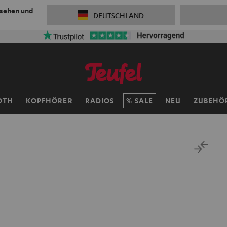
 sehen und
DEUTSCHLAND
OTH
KOPFHÖRER
RADIOS
SALE
NEU
ZUBEHÖ