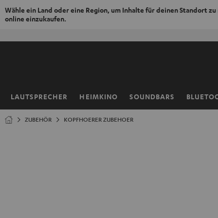
Wähle ein Land oder eine Region, um Inhalte für deinen Standort zu
online einzukaufen.
ZUM
NHALT
RINGEN
LAUTSPRECHER
HEIMKINO
SOUNDBARS
BLUETO
Startseite
ZUBEHÖR
KOPFHOERER ZUBEHOER