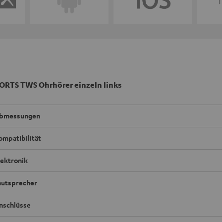
ORTS TWS Ohrhörer einzeln links
bmessungen
ompatibilität
lektronik
autsprecher
nschlüsse