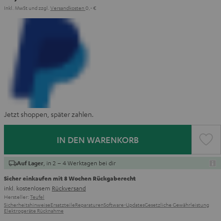
Inkl. MwSt
und zzgl.
Versandkosten
0,‐ €
Jetzt shoppen, später zahlen.
IN DEN WARENKORB
, in 2 – 4 Werktagen bei dir
Auf Lager
Sicher einkaufen mit 8 Wochen Rückgaberecht
inkl. kostenlosem
Rückversand
Hersteller:
Teufel
Sicherheitshinweise
Ersatzteile
Reparaturen
Software-Updates
Gesetzliche Gewährleistung
Elektrogeräte Rücknahme