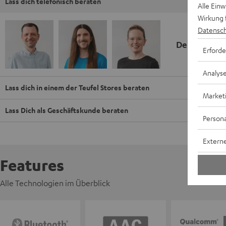
Lass dich telefonisch beraten
Alle Ein
Wirkung 
Datensch
Deine Kauf
Erforde
Analys
Lass dich in einem der Teufel Stores beraten
Market
Lass Dich als Geschäftskunde beraten
Persona
Externe
Features
Alle Technologien im Überblick