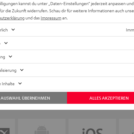
willigungen kannst du unter „Daten-Einstellungen“ jederzeit anpassen und
für die Zukunft widerrufen. Schau dir für weitere Informationen auch uns
utzerklärung
und das
Impressum
an.
Keinen Store in der Nähe? Kein Problem,
beratung
beraten dich auch persönlich am Telefo
rlich
Imme
Hier Termin buchen
e
ing
lisierung
 Inhalte
AUSWAHL ÜBERNEHMEN
ALLES AKZEPTIEREN