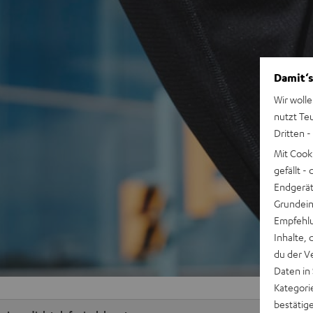
Damit‘s
Wir wolle
nutzt Te
Dritten -
Mit Cook
gefällt 
Endgerät.
Grundeins
Empfehlu
Inhalte, 
du der V
Daten in
Kategori
bestätig