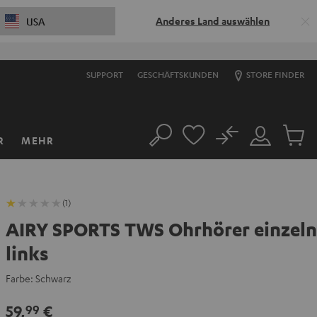
Anderes Land auswählen
USA
SUPPORT
GESCHÄFTSKUNDEN
STORE FINDER
No
R
MEHR
Suche
Mein
Artikel
Konto
im
Warenk
(1)
AIRY SPORTS TWS Ohrhörer einzeln
links
Farbe:
Schwarz
59,
€
99