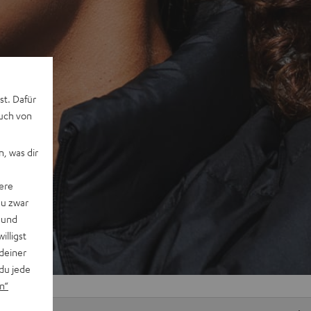
st. Dafür
auch von
, was dir
ere
du zwar
 und
willigst
deiner
du jede
n“