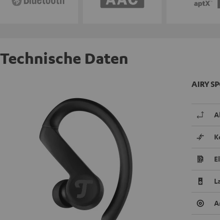
Technische Daten
AIRY SP
A
K
E
L
A