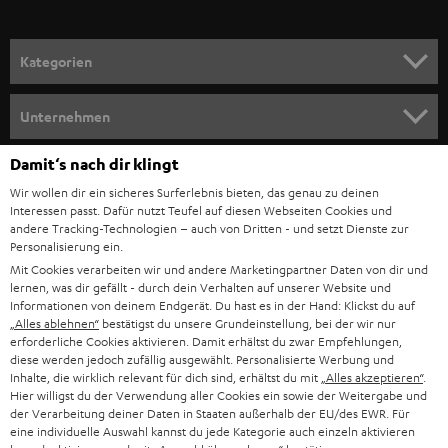
a
n
Kategorien
m
HEIMKINO
e
Unternehmen
l
HEIMKINO-KOMPLETTANLAGEN
SUPPORT
Damit‘s nach dir klingt
d
Teufel Onlineshops
Wir wollen dir ein sicheres Surferlebnis bieten, das genau zu deinen
SOUNDBAR
u
KARRIERE
Interessen passt. Dafür nutzt Teufel auf diesen Webseiten Cookies und
DEUTSCHLAND
n
andere Tracking-Technologien – auch von Dritten - und setzt Dienste zur
HIFI-LAUTSPRECHER
Personalisierung ein.
PRESSE & MARKETING
g
Mit Cookies verarbeiten wir und andere Marketingpartner Daten von dir und
ÖSTERREICH
SMART HOME
lernen, was dir gefällt - durch dein Verhalten auf unserer Website und
GESCHÄFTSKUNDEN
Informationen von deinem Endgerät. Du hast es in der Hand: Klickst du auf
„Alles ablehnen“
bestätigst du unsere Grundeinstellung, bei der wir nur
SCHWEIZ
BLUETOOTH-LAUTSPRECHER
PARTNERPROGRAMM
erforderliche Cookies aktivieren. Damit erhältst du zwar Empfehlungen,
diese werden jedoch zufällig ausgewählt. Personalisierte Werbung und
KOPFHÖRER
Inhalte, die wirklich relevant für dich sind, erhältst du mit
„Alles akzeptieren“
.
NIEDERLANDE
BLOG
Hier willigst du der Verwendung aller Cookies ein sowie der Weitergabe und
der Verarbeitung deiner Daten in Staaten außerhalb der EU/des EWR. Für
BLUETOOTH-KOPFHÖRER
NEWSLETTER
eine individuelle Auswahl kannst du jede Kategorie auch einzeln aktivieren
BELGIEN