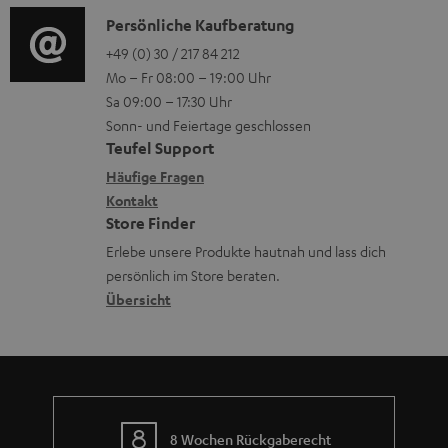
o
n
i
K
Persönliche Kaufberatung
g
e
o
o
+49 (0) 30 / 217 84 212
e
n
Mo – Fr 08:00 – 19:00 Uhr
-
n
r
z
Sa 09:00 – 17:30 Uhr
L
t
ä
u
Sonn- und Feiertage geschlossen
e
a
t
Teufel Support
r
x
k
e
Häufige Fragen
G
i
Kontakt
t
R
a
Store Finder
k
d
ü
r
Erlebe unsere Produkte hautnah und lass dich
o
a
c
a
persönlich im Store beraten.
n
t
k
Übersicht
n
e
n
t
n
a
i
h
e
m
8 Wochen Rückgaberecht