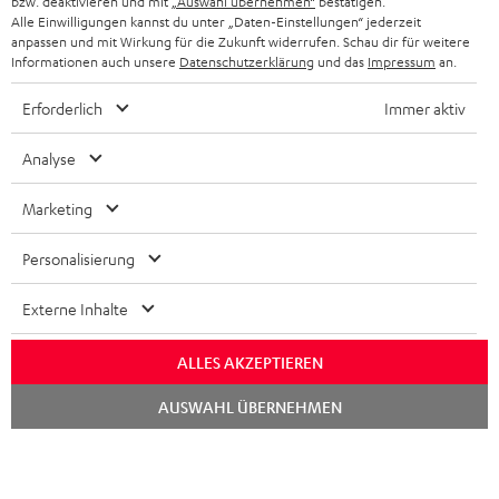
bzw. deaktivieren und mit
„Auswahl übernehmen“
bestätigen.
STEREOANLAGEN
Alle Einwilligungen kannst du unter „Daten-Einstellungen“ jederzeit
STORES
anpassen und mit Wirkung für die Zukunft widerrufen. Schau dir für weitere
FRANKREICH
LAUTSPRECHER
Informationen auch unsere
Datenschutzerklärung
und das
Impressum
an.
DEINE VORTEILE BEI TEUFEL
Erforderlich
Immer aktiv
POLEN
ULTIMA-SERIE
TEUFEL STORY
Analyse
IN-EAR-KOPFHÖRER
SPANIEN
UNSER MANAGEMENT
Marketing
FANSHOP
NACHHALTIGKEIT
ITALIEN
NEUHEITEN
Personalisierung
Technische Änderungen, Tippfehler und Irrtum vorbehalten. Das auf unseren
UNSERE WERTE
Fotos abgebildete Zubehör ist nicht im Lieferumfang enthalten. Etwaige
USA
Entsorgungsgebühren für Batterien sind im Preis inbegriffen.
Externe Inhalte
BILDUNGSRABATT
©2026 Lautsprecher Teufel GmbH - All rights reserved.
WEITERE LÄNDER
ALLES AKZEPTIEREN
GESCHENKGUTSCHEIN
Chat
Impressum
AGB
Datenschutz
Daten-Einstellungen
EU Data Act
AUSWAHL ÜBERNEHMEN
BARRIEREFREIHEIT
starten
Vertrag widerrufen