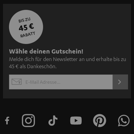
BIS ZU
45 €
RABATT
N
Wähle deinen Gutschein!
Melde dich für den Newsletter an und erhalte bis zu
e
45 € als Dankeschön.
w
s
JETZT
EMAIL
l
ANME
WIDGET
e
t
t
e
r