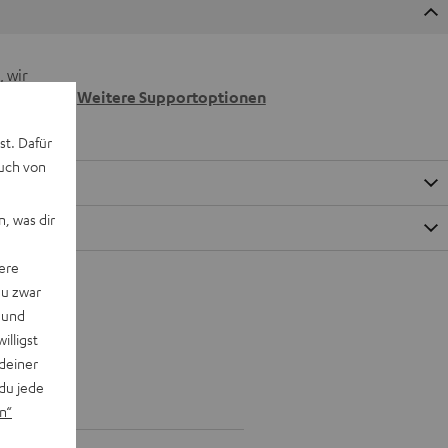
 wir
n.
Weitere Supportoptionen
st. Dafür
auch von
, was dir
ere
du zwar
 und
willigst
deiner
du jede
n“