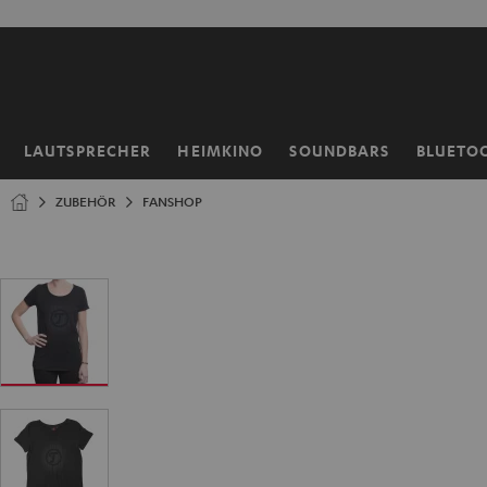
ZUM
NHALT
RINGEN
LAUTSPRECHER
HEIMKINO
SOUNDBARS
BLUETO
Startseite
ZUBEHÖR
FANSHOP