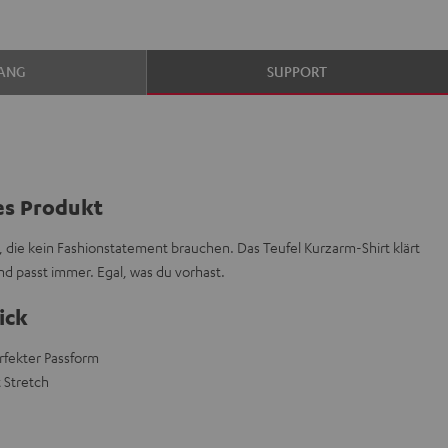
ANG
SUPPORT
es Produkt
, die kein Fashionstatement brauchen. Das Teufel Kurzarm-Shirt klärt
d passt immer. Egal, was du vorhast.
ick
rfekter Passform
 Stretch