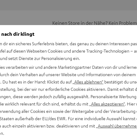
Keinen Store in der Nähe? Kein Problem,
beratung
beraten dich auch persönlich am Telefo
 nach dir klingt
Hier Termin buchen
n dir ein sicheres Surferlebnis bieten, das genau zu deinen Interessen pas
ufel auf diesen Webseiten Cookies und andere Tracking-Technologien – 
 und setzt Dienste zur Personalisierung ein.
ies verarbeiten wir und andere Marketingpartner Daten von dir und lernen
- durch dein Verhalten auf unserer Website und Informationen von deinem
 Du hast es in der Hand: Klickst du auf
„Alles ablehnen“
bestätigst du uns
tellung, bei der wir nur erforderliche Cookies aktivieren. Damit erhältst 
ngen, diese werden jedoch zufällig ausgewählt. Personalisierte Werbung
die wirklich relevant für dich sind, erhältst du mit
„Alles akzeptieren“
. Hier 
erwendung aller Cookies ein sowie der Weitergabe und der Verarbeitung 
 Staaten außerhalb der EU/des EWR. Für eine individuelle Auswahl kannst 
-Shirt "Casual" Friday" (S)
e auch einzeln aktivieren bzw. deaktivieren und mit
„Auswahl übernehme
en.