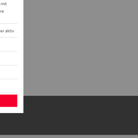
 mit
ere
r aktiv