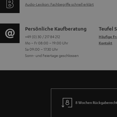
A
Audio-Lexikon: Fachbegriffe schnell erklärt
k
a
Q
u
t
t
s
d
r
i
K
Persönliche Kaufberatung
Teufel 
i
o
+49 (0) 30 / 217 84 212
Häufige Fr
o
o
Mo – Fr 08:00 – 19:00 Uhr
Kontakt
o
g
n
n
Sa 09:00 – 17:30 Uhr
-
Sonn- und Feiertage geschlossen
e
e
t
L
r
n
a
e
ä
z
k
x
t
u
t
i
e
r
d
8 Wochen Rückgaberech
k
R
G
a