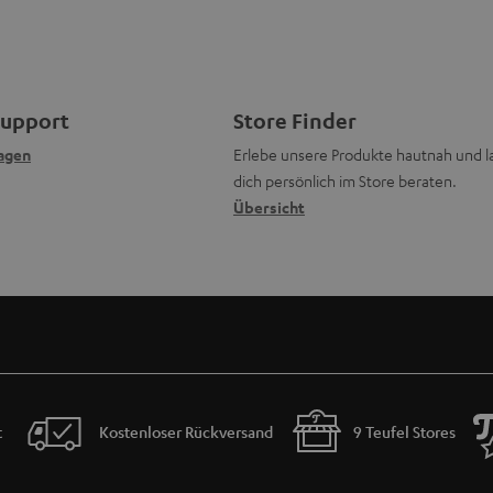
Support
Store Finder
agen
Erlebe unsere Produkte hautnah und l
dich persönlich im Store beraten.
Übersicht
t
Kostenloser Rückversand
9 Teufel Stores