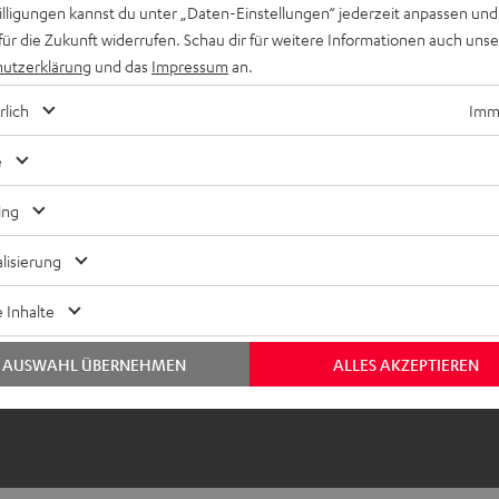
willigungen kannst du unter „Daten-Einstellungen“ jederzeit anpassen und
für die Zukunft widerrufen. Schau dir für weitere Informationen auch uns
utzerklärung
und das
Impressum
an.
rlich
Imme
e
ing
lisierung
 Inhalte
AUSWAHL ÜBERNEHMEN
ALLES AKZEPTIEREN