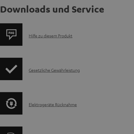
Downloads und Service
P
Hilfe zu diesem Produkt
r
o
I
Gesetzliche Gewährleistung
d
n
u
f
k
E
Elektrogeräte Rücknahme
o
t
l
r
F
e
m
A