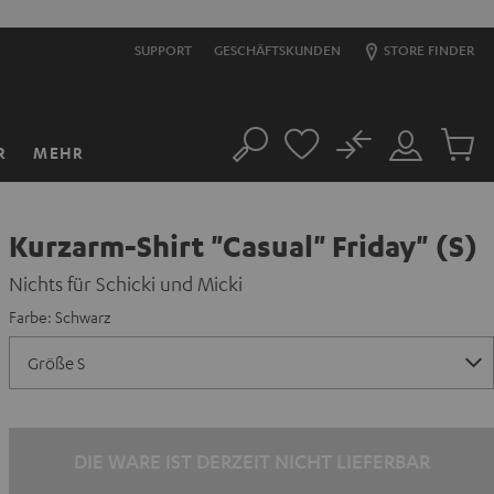
SUPPORT
GESCHÄFTSKUNDEN
STORE FINDER
No
R
MEHR
Suche
Mein
Artikel
Konto
im
Warenk
Kurzarm-Shirt "Casual" Friday" (S)
Nichts für Schicki und Micki
Farbe:
Schwarz
DIE WARE IST DERZEIT NICHT LIEFERBAR