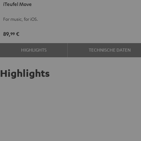
iTeufel Move
Move
Rot
For music, for iOS.
89,
€
99
HIGHLIGHTS
TECHNISCHE DATEN
Highlights