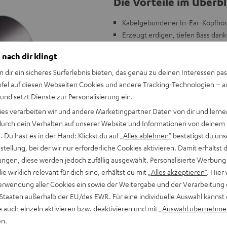
Die Vorteile im Überbl
Kabelgebundener In-Ear-Kopfhöre
Erzeugt erdigen, tiefen Bass da
Mit Fernbedienung und Freisprec
 nach dir klingt
Gefertigt aus massivem Alumini
Optimale Passform dank weichen,
n dir ein sicheres Surferlebnis bieten, das genau zu deinen Interessen pas
Transport-Case und umfangreich
ufel auf diesen Webseiten Cookies und andere Tracking-Technologien – 
 und setzt Dienste zur Personalisierung ein.
ies verarbeiten wir und andere Marketingpartner Daten von dir und lernen
- durch dein Verhalten auf unserer Website und Informationen von deinem
 Du hast es in der Hand: Klickst du auf
„Alles ablehnen“
bestätigst du uns
tellung, bei der wir nur erforderliche Cookies aktivieren. Damit erhältst 
„Klare Kaufempfehl
ngen, diese werden jedoch zufällig ausgewählt. Personalisierte Werbung
www.gametainment
die wirklich relevant für dich sind, erhältst du mit
„Alles akzeptieren“
. Hier 
12.11.2019
erwendung aller Cookies ein sowie der Weitergabe und der Verarbeitung 
 Staaten außerhalb der EU/des EWR. Für eine individuelle Auswahl kannst 
ALLE TESTBERICHT
e auch einzeln aktivieren bzw. deaktivieren und mit
„Auswahl übernehme
en.