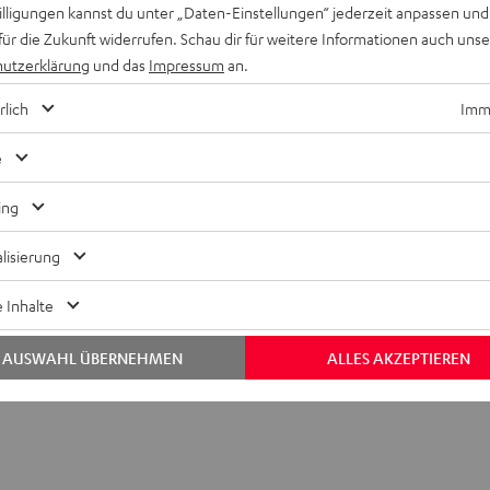
willigungen kannst du unter „Daten-Einstellungen“ jederzeit anpassen und
für die Zukunft widerrufen. Schau dir für weitere Informationen auch uns
utzerklärung
und das
Impressum
an.
rlich
Imme
e
Keinen Store in der Nähe? Kein Problem,
beratung
beraten dich auch persönlich am Telefo
ing
Hier Termin buchen
lisierung
 Inhalte
AUSWAHL ÜBERNEHMEN
ALLES AKZEPTIEREN