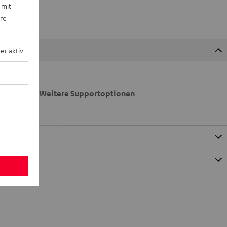
 mit
ere
r aktiv
 wir
n.
Weitere Supportoptionen