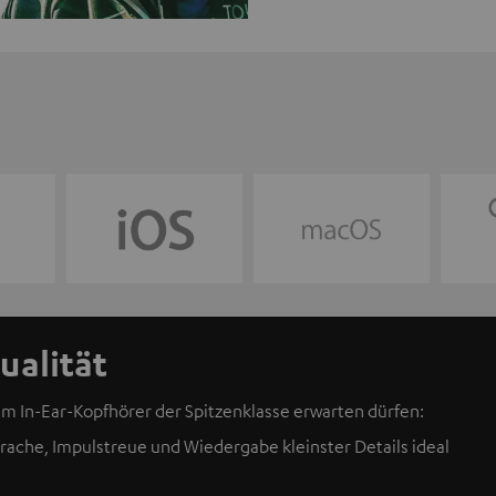
ualität
m In-Ear-Kopfhörer der Spitzenklasse erwarten dürfen:
ache, Impulstreue und Wiedergabe kleinster Details ideal