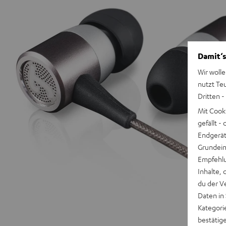
Damit‘s
Wir wolle
nutzt Te
Dritten -
Mit Cook
gefällt 
Endgerät.
Grundeins
Empfehlu
Inhalte, 
du der V
Daten in
Kategori
bestätig