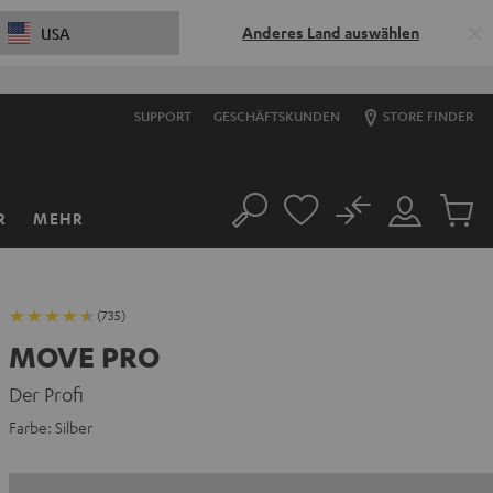
Anderes Land auswählen
USA
SUPPORT
GESCHÄFTSKUNDEN
STORE FINDER
No
R
MEHR
Suche
Mein
Artikel
Konto
im
Warenk
(735)
MOVE PRO
Der Profi
Farbe:
Silber