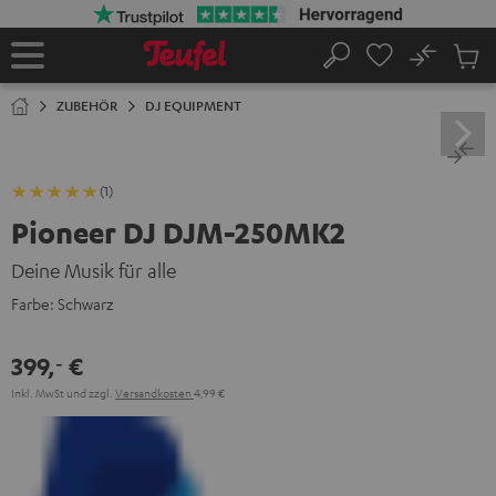
ZUM
NHALT
RINGEN
No
Abs
Startseite
Suche
Artike
im
ZUBEHÖR
DJ EQUIPMENT
Waren
(1)
Pioneer DJ DJM-250MK2
Deine Musik für alle
Farbe:
Schwarz
399,
€
‐
Inkl. MwSt
und zzgl.
Versandkosten
4,99 €