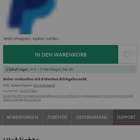
Jetzt shoppen, später zahlen.
IN DEN WARENKORB
, in 3 – 5 Werktagen bei dir
Auf Lager
Sicher einkaufen mit 8 Wochen Rückgaberecht
inkl. kostenlosem
Rückversand
Hersteller:
AlphaTheta
Sicherheitshinweise
Ersatzteile
Reparaturen
Software-Updates
Gesetzliche Gewährleistung
Elektrogeräte Rücknahme
BEWERTUNGEN
ZUBEHÖR
LIEFERUMFANG
SUPPORT