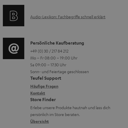
e
a
n
e
k
t
e
r
A
Audio-Lexikon: Fachbegriffe schnell erklärt
t
i
n
l
u
r
o
z
a
d
o
n
u
d
i
K
Persönliche Kaufberatung
g
e
m
e
o
o
+49 (0) 30 / 217 84 212
e
n
V
n
Mo – Fr 08:00 – 19:00 Uhr
-
n
r
z
e
Sa 09:00 – 17:30 Uhr
L
t
ä
u
r
Sonn- und Feiertage geschlossen
e
a
t
Teufel Support
r
s
x
k
e
Häufige Fragen
G
a
i
Kontakt
t
R
a
n
Store Finder
k
d
ü
r
d
Erlebe unsere Produkte hautnah und lass dich
o
a
c
a
persönlich im Store beraten.
n
t
k
Übersicht
n