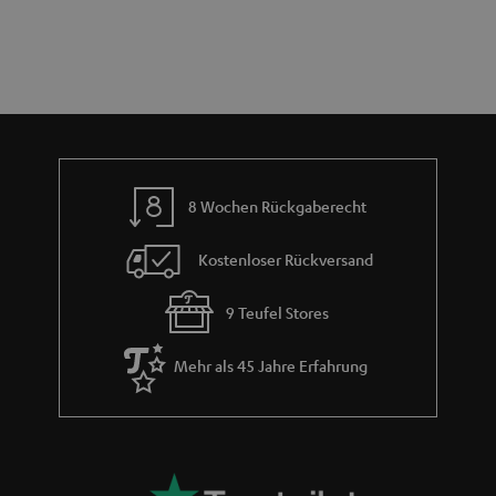
e
n
t
n
a
i
h
e
m
e
8 Wochen Rückgaberecht
Kostenloser Rückversand
9 Teufel Stores
Mehr als 45 Jahre Erfahrung