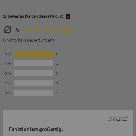
So bewerten Kunden dieses Produkt
5
(5 von 5 bei 1 Bewertungen)
5
1
4
0
3
0
2
0
1
0
19.01.2025
Funktioniert großartig.