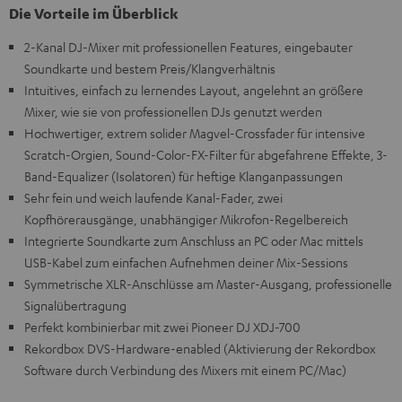
Die Vorteile im Überblick
2-Kanal DJ-Mixer mit professionellen Features, eingebauter
Soundkarte und bestem Preis/Klangverhältnis
Intuitives, einfach zu lernendes Layout, angelehnt an größere
Mixer, wie sie von professionellen DJs genutzt werden
Hochwertiger, extrem solider Magvel-Crossfader für intensive
Scratch-Orgien, Sound-Color-FX-Filter für abgefahrene Effekte, 3-
Band-Equalizer (Isolatoren) für heftige Klanganpassungen
Sehr fein und weich laufende Kanal-Fader, zwei
Kopfhörerausgänge, unabhängiger Mikrofon-Regelbereich
Integrierte Soundkarte zum Anschluss an PC oder Mac mittels
USB-Kabel zum einfachen Aufnehmen deiner Mix-Sessions
Symmetrische XLR-Anschlüsse am Master-Ausgang, professionelle
Signalübertragung
Perfekt kombinierbar mit zwei Pioneer DJ XDJ-700
Rekordbox DVS-Hardware-enabled (Aktivierung der Rekordbox
Software durch Verbindung des Mixers mit einem PC/Mac)