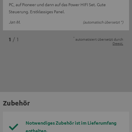
PC, auf Pioneer und dann auf das Power HIFI Set. Gute
Steuerung. Erstklassiges Panel.
Jan M.
(automatisch übersetzt *)
*
1
/ 1
automatisiert übersetzt durch
DeepL
Zubehör
Notwendiges Zubehör ist im Lieferumfang
enthalten.