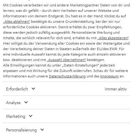
g
Mit Cookies verarbeiten wir und andere Marketingpartner Daten von dir und
ÖSTERREICH
SMART HOME
lernen, was dir gefällt - durch dein Verhalten auf unserer Website und
GESCHÄFTSKUNDEN
Informationen von deinem Endgerät. Du hast es in der Hand: Klickst du auf
„Alles ablehnen“
bestätigst du unsere Grundeinstellung, bei der wir nur
SCHWEIZ
BLUETOOTH-LAUTSPRECHER
PARTNERPROGRAMM
erforderliche Cookies aktivieren. Damit erhältst du zwar Empfehlungen,
diese werden jedoch zufällig ausgewählt. Personalisierte Werbung und
KOPFHÖRER
Inhalte, die wirklich relevant für dich sind, erhältst du mit
„Alles akzeptieren“
.
NIEDERLANDE
BLOG
Hier willigst du der Verwendung aller Cookies ein sowie der Weitergabe und
der Verarbeitung deiner Daten in Staaten außerhalb der EU/des EWR. Für
BLUETOOTH-KOPFHÖRER
NEWSLETTER
eine individuelle Auswahl kannst du jede Kategorie auch einzeln aktivieren
BELGIEN
bzw. deaktivieren und mit
„Auswahl übernehmen“
bestätigen.
STEREOANLAGEN
Alle Einwilligungen kannst du unter „Daten-Einstellungen“ jederzeit
STORES
anpassen und mit Wirkung für die Zukunft widerrufen. Schau dir für weitere
FRANKREICH
LAUTSPRECHER
Informationen auch unsere
Datenschutzerklärung
und das
Impressum
an.
DEINE VORTEILE BEI TEUFEL
Erforderlich
Immer aktiv
POLEN
ULTIMA-SERIE
TEUFEL STORY
Analyse
IN-EAR-KOPFHÖRER
SPANIEN
UNSER MANAGEMENT
Marketing
FANSHOP
NACHHALTIGKEIT
ITALIEN
NEUHEITEN
Personalisierung
Technische Änderungen, Tippfehler und Irrtum vorbehalten. Das auf unseren
UNSERE WERTE