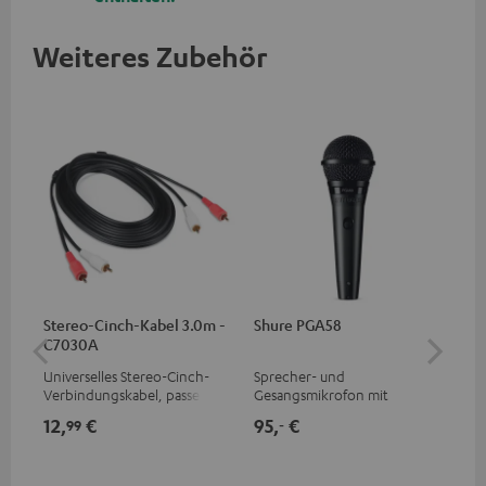
Weiteres Zubehör
Stereo-Cinch-Kabel 3.0m -
Shure PGA58
Pi
C7030A
Universelles Stereo-Cinch-
Sprecher- und
Kom
Verbindungskabel, passend
Gesangsmikrofon mit
fle
für alle Geräte mit Cinch-
exzellentem
für
12,
€
95,
€
74
99
‐
Buchsen
Preis/Klangverhältnis für
von
Musiker, Künstler, Performer
und Redner