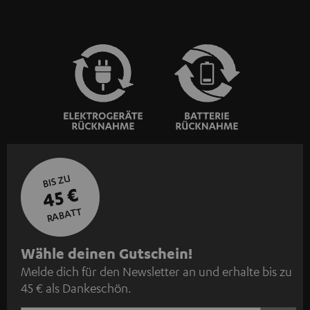
BIS ZU
45 €
RABATT
N
Wähle deinen Gutschein!
Melde dich für den Newsletter an und erhalte bis zu
e
45 € als Dankeschön.
w