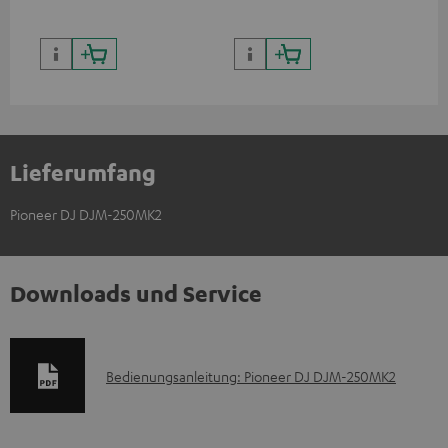
Lieferumfang
Pioneer DJ DJM-250MK2
Downloads und Service
D
Bedienungsanleitung: Pioneer DJ DJM-250MK2
o
k