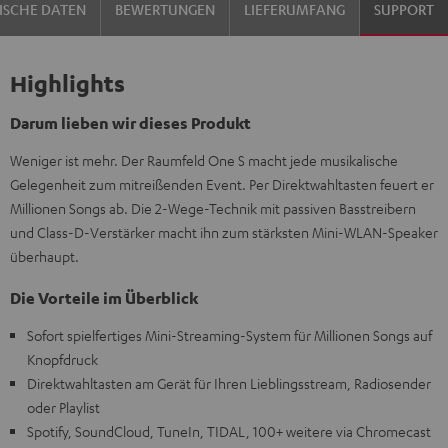
ISCHE DATEN
BEWERTUNGEN
LIEFERUMFANG
SUPPORT
Highlights
Darum lieben wir dieses Produkt
Weniger ist mehr. Der Raumfeld One S macht jede musikalische
Gelegenheit zum mitreißenden Event. Per Direktwahltasten feuert er
Millionen Songs ab. Die 2-Wege-Technik mit passiven Basstreibern
und Class-D-Verstärker macht ihn zum stärksten Mini-WLAN-Speaker
überhaupt.
Die Vorteile im Überblick
Sofort spielfertiges Mini-Streaming-System für Millionen Songs auf
Knopfdruck
Direktwahltasten am Gerät für Ihren Lieblingsstream, Radiosender
oder Playlist
Spotify, SoundCloud, TuneIn, TIDAL, 100+ weitere via Chromecast