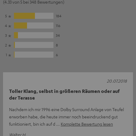
(4.33 von 5 bei 348 Bewertungen)
5
184
4
116
3
34
2
8
1
6
20.07.2018
Toller Klang, selbst in größeren Räumen oder auf
der Terasse
Nachdem ich mir 1996 eine Dolby Surround Anlage von Teufel
erworben habe, die heute immer noch beeindruckend gut
funktioniert, bin ich auf d
Komplette Bewertung lesen
Walter H.