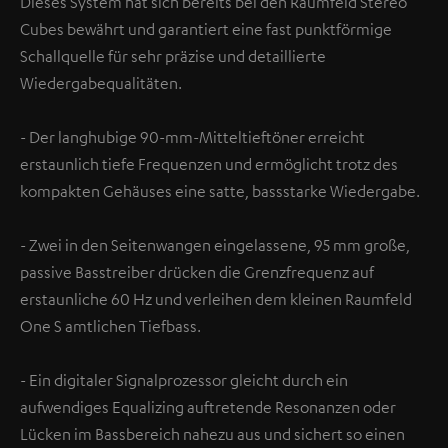
Dieses System hat sich bereits bei den Raumfeld Stereo
Cubes bewährt und garantiert eine fast punktförmige
Schallquelle für sehr präzise und detaillierte
Wiedergabequalitäten.
- Der langhubige 90-mm-Mitteltieftöner erreicht
erstaunlich tiefe Frequenzen und ermöglicht trotz des
kompakten Gehäuses eine satte, bassstarke Wiedergabe.
- Zwei in den Seitenwangen eingelassene, 95 mm große,
passive Basstreiber drücken die Grenzfrequenz auf
erstaunliche 60 Hz und verleihen dem kleinen Raumfeld
One S amtlichen Tiefbass.
- Ein digitaler Signalprozessor gleicht durch ein
aufwendiges Equalizing auftretende Resonanzen oder
Lücken im Bassbereich nahezu aus und sichert so einen