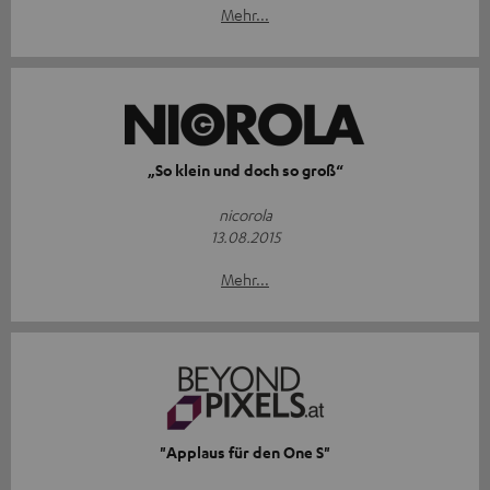
Mehr...
„So klein und doch so groß“
nicorola
13.08.2015
Mehr...
"Applaus für den One S"