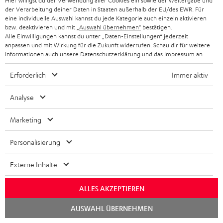
Hier willigst du der Verwendung aller Cookies ein sowie der Weitergabe und
der Verarbeitung deiner Daten in Staaten außerhalb der EU/des EWR. Für
eine individuelle Auswahl kannst du jede Kategorie auch einzeln aktivieren
bzw. deaktivieren und mit
„Auswahl übernehmen“
bestätigen.
Alle Einwilligungen kannst du unter „Daten-Einstellungen“ jederzeit
anpassen und mit Wirkung für die Zukunft widerrufen. Schau dir für weitere
Informationen auch unsere
Datenschutzerklärung
und das
Impressum
an.
“Klangwunder aus Berlin”
Erforderlich
Immer aktiv
Mac Life
Analyse
08.12.2014
Mehr...
Marketing
Personalisierung
Externe Inhalte
ALLES AKZEPTIEREN
„... hat man den Speaker nicht im Blickfeld und weiß, wie
Chat
kompakt er baut, glaubt man sofort, ein deutlich größeres
AUSWAHL ÜBERNEHMEN
starten
Device spielen zu hören“