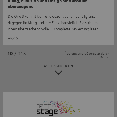
Klang, Funktion und Design sind absolut
überzeugend
Die One S kommt klein und dezent daher, auffällig sind
dagegen ihr Klang und ihre Funktionsvielfalt. Sie spielt mit
ihrem überraschend volle
Komplette Bewertung lesen
Ingo S.
*
10
/ 348
automatisiert übersetzt durch
DeepL
MEHR ANZEIGEN