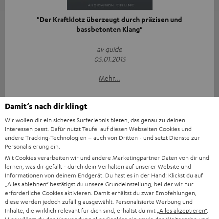
"Der Kraftklotz überzeugt durch präzisen und
bassbetonten Klang"
av guide
05.01.2015
Mehr...
Damit‘s nach dir klingt
Wir wollen dir ein sicheres Surferlebnis bieten, das genau zu deinen
Interessen passt. Dafür nutzt Teufel auf diesen Webseiten Cookies und
andere Tracking-Technologien – auch von Dritten - und setzt Dienste zur
Personalisierung ein.
„... der ideale und günstige Einstieg in die Raumfeld-
Mit Cookies verarbeiten wir und andere Marketingpartner Daten von dir und
Welt...“
lernen, was dir gefällt - durch dein Verhalten auf unserer Website und
Informationen von deinem Endgerät. Du hast es in der Hand: Klickst du auf
„Alles ablehnen“
bestätigst du unsere Grundeinstellung, bei der wir nur
AV-Magazin
erforderliche Cookies aktivieren. Damit erhältst du zwar Empfehlungen,
19.12.2014
diese werden jedoch zufällig ausgewählt. Personalisierte Werbung und
Inhalte, die wirklich relevant für dich sind, erhältst du mit
„Alles akzeptieren“
.
Mehr...