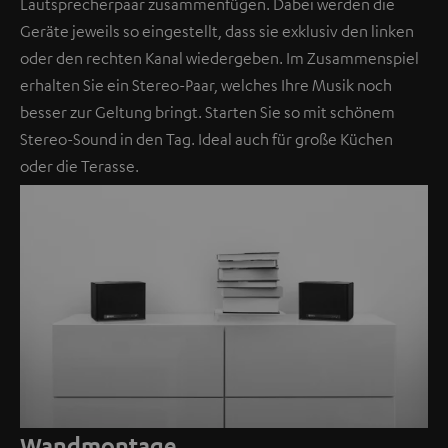
Lautsprecherpaar zusammenfügen. Dabei werden die
Geräte jeweils so eingestellt, dass sie exklusiv den linken
oder den rechten Kanal wiedergeben. Im Zusammenspiel
erhalten Sie ein Stereo-Paar, welches Ihre Musik noch
besser zur Geltung bringt. Starten Sie so mit schönem
Stereo-Sound in den Tag. Ideal auch für große Küchen
oder die Terasse.
Wandmontage