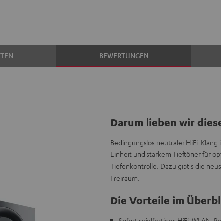
ATEN
BEWERTUNGEN
Darum lieben wir dies
Bedingungslos neutraler HiFi-Klang
Einheit und starkem Tieftöner für 
Tiefenkontrolle. Dazu gibt's die ne
Freiraum.
Die Vorteile im Überbl
Sofort spielfertiges HiFi-WLAN-R