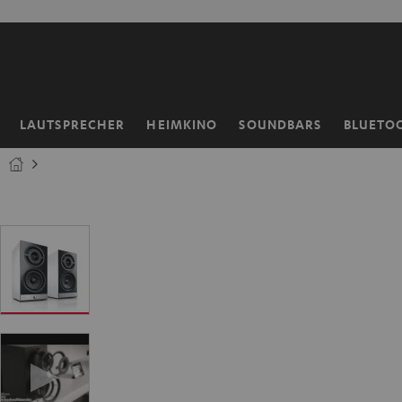
ZUM
NHALT
RINGEN
LAUTSPRECHER
HEIMKINO
SOUNDBARS
BLUETO
Startseite