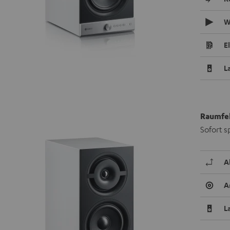
W
E
L
Raumfel
Sofort s
A
A
L