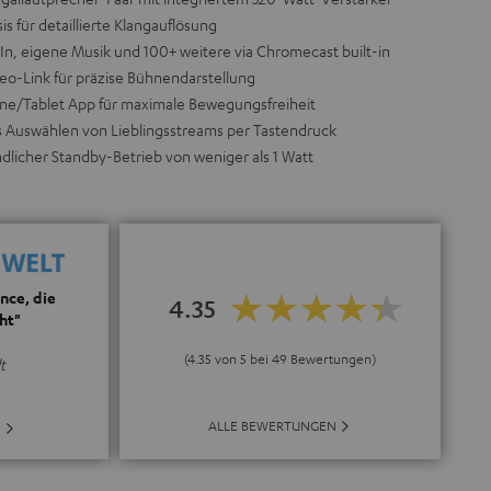
 für detaillierte Klangauflösung
In, eigene Musik und 100+ weitere via Chromecast built-in
eo-Link für präzise Bühnendarstellung
one/Tablet App für maximale Bewegungsfreiheit
s Auswählen von Lieblingsstreams per Tastendruck
licher Standby-Betrieb von weniger als 1 Watt
nce, die
4.35
ht"
(4.35 von 5 bei 49 Bewertungen)
t
ALLE BEWERTUNGEN
E