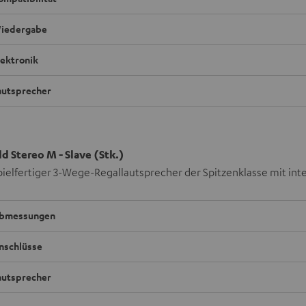
iedergabe
lektronik
autsprecher
d Stereo M - Slave (Stk.)
pielfertiger 3-Wege-Regallautsprecher der Spitzenklasse mit in
bmessungen
nschlüsse
autsprecher