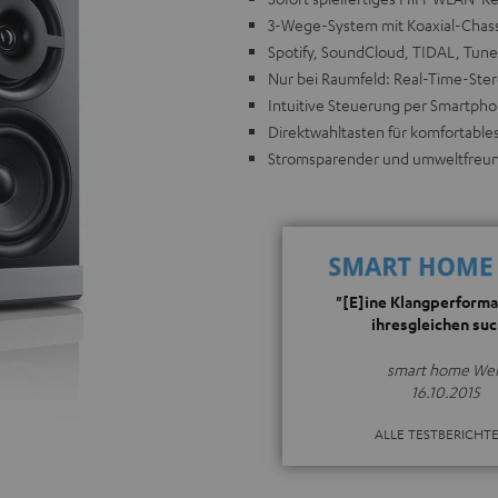
3-Wege-System mit Koaxial-Chassis
Spotify, SoundCloud, TIDAL, Tune
Nur bei Raumfeld: Real-Time-Ster
Intuitive Steuerung per Smartph
Direktwahltasten für komfortable
Stromsparender und umweltfreund
"[E]ine Klangperforma
ihresgleichen suc
smart home Wel
16.10.2015
ALLE TESTBERICHT