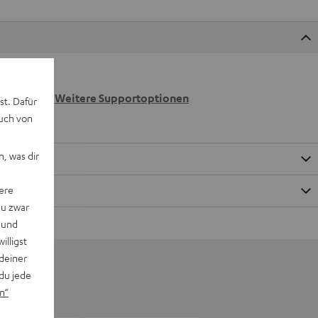
 wir
n.
Weitere Supportoptionen
st. Dafür
auch von
, was dir
ere
du zwar
 und
willigst
deiner
du jede
n“