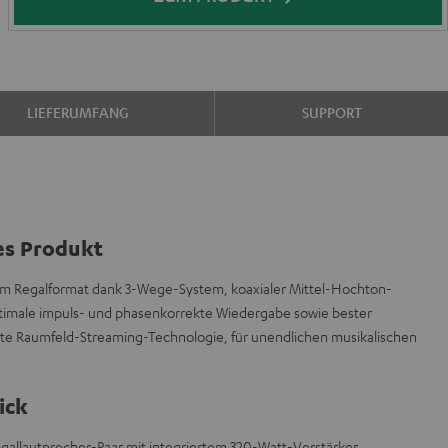
LIEFERUMFANG
SUPPORT
es Produkt
 im Regalformat dank 3-Wege-System, koaxialer Mittel-Hochton-
optimale impuls- und phasenkorrekte Wiedergabe sowie bester
uste Raumfeld-Streaming-Technologie, für unendlichen musikalischen
ick
egallautprecher-Paar mit integriertem 320-Watt-Verstärker