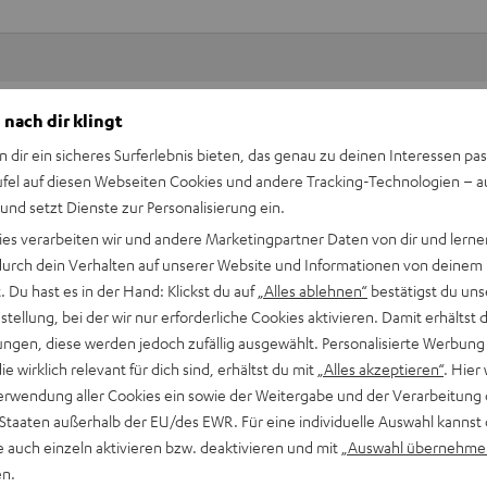
 nach dir klingt
Keinen Store in der Nähe? Kein Problem,
beratung
beraten dich auch persönlich am Telefo
n dir ein sicheres Surferlebnis bieten, das genau zu deinen Interessen pas
Hier Termin buchen
ufel auf diesen Webseiten Cookies und andere Tracking-Technologien – 
 und setzt Dienste zur Personalisierung ein.
ies verarbeiten wir und andere Marketingpartner Daten von dir und lernen
- durch dein Verhalten auf unserer Website und Informationen von deinem
 Du hast es in der Hand: Klickst du auf
„Alles ablehnen“
bestätigst du uns
tellung, bei der wir nur erforderliche Cookies aktivieren. Damit erhältst 
ngen, diese werden jedoch zufällig ausgewählt. Personalisierte Werbung
die wirklich relevant für dich sind, erhältst du mit
„Alles akzeptieren“
. Hier 
erwendung aller Cookies ein sowie der Weitergabe und der Verarbeitung 
 Staaten außerhalb der EU/des EWR. Für eine individuelle Auswahl kannst 
e auch einzeln aktivieren bzw. deaktivieren und mit
„Auswahl übernehme
en.