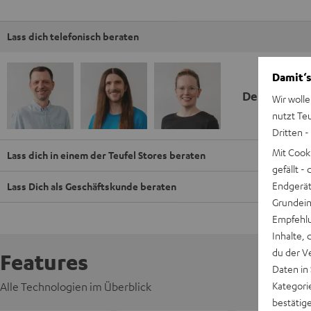
Lass dich telefonisch beraten
Damit‘s
Deine Kauf
Wir wolle
nutzt Te
Dritten -
Mit Cook
Lass dich in einem der Teufel Stores beraten
gefällt 
Endgerät.
Lass Dich als Geschäftskunde beraten
Grundeins
Empfehlu
Inhalte, 
du der V
Features
Daten in
Kategori
Alle Technologien im Überblick
bestätig