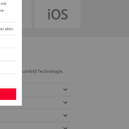
 mit
ere
r aktiv
tegrierter Raumfeld Technologie.