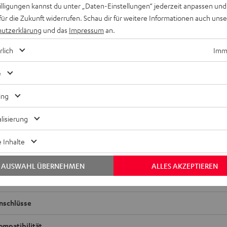
willigungen kannst du unter „Daten-Einstellungen“ jederzeit anpassen und
für die Zukunft widerrufen. Schau dir für weitere Informationen auch uns
utzerklärung
und das
Impressum
an.
rlich
Imme
e
ing
d Stereo M - Master (Stk.)
lisierung
pielfertiger 3-Wege-Regallautsprecher der Spitzenklasse mit in
 Inhalte
adio
AUSWAHL ÜBERNEHMEN
ALLES AKZEPTIEREN
bmessungen
nschlüsse
ompatibilität