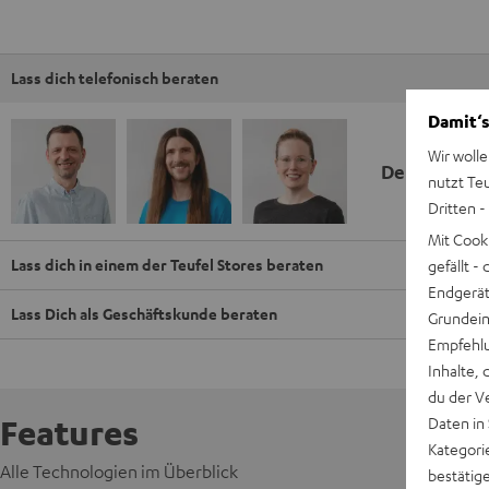
Lass dich telefonisch beraten
Damit‘s
Wir wolle
Deine Kauf
nutzt Te
Dritten -
Mit Cook
Lass dich in einem der Teufel Stores beraten
gefällt 
Endgerät.
Lass Dich als Geschäftskunde beraten
Grundeins
Empfehlu
Inhalte, 
du der V
Features
Daten in
Kategori
Alle Technologien im Überblick
bestätig