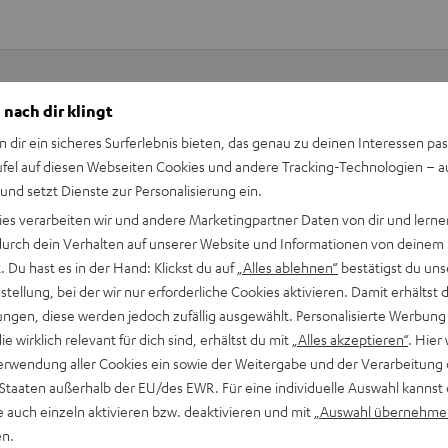
 nach dir klingt
Keinen Store in der Nähe? Kein Problem,
n dir ein sicheres Surferlebnis bieten, das genau zu deinen Interessen pas
beratung
beraten dich auch persönlich am Telefo
ufel auf diesen Webseiten Cookies und andere Tracking-Technologien – 
Hier Termin buchen
 und setzt Dienste zur Personalisierung ein.
ies verarbeiten wir und andere Marketingpartner Daten von dir und lernen
- durch dein Verhalten auf unserer Website und Informationen von deinem
 Du hast es in der Hand: Klickst du auf
„Alles ablehnen“
bestätigst du uns
tellung, bei der wir nur erforderliche Cookies aktivieren. Damit erhältst 
ngen, diese werden jedoch zufällig ausgewählt. Personalisierte Werbung
die wirklich relevant für dich sind, erhältst du mit
„Alles akzeptieren“
. Hier 
erwendung aller Cookies ein sowie der Weitergabe und der Verarbeitung 
 Staaten außerhalb der EU/des EWR. Für eine individuelle Auswahl kannst 
e auch einzeln aktivieren bzw. deaktivieren und mit
„Auswahl übernehme
en.