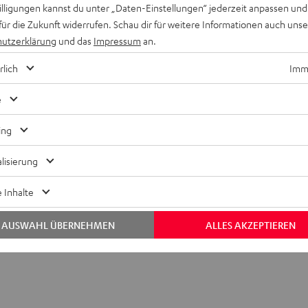
willigungen kannst du unter „Daten-Einstellungen“ jederzeit anpassen und
für die Zukunft widerrufen. Schau dir für weitere Informationen auch uns
utzerklärung
und das
Impressum
an.
rlich
Imme
e
ing
lisierung
oliathus Chroma
 Inhalte
bmessungen
AUSWAHL ÜBERNEHMEN
ALLES AKZEPTIEREN