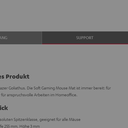
ANG
SUPPORT
es Produkt
Razer Goliathus. Die Soft Gaming Mouse Mat ist immer bereit: für
r für anspruchsvolle Arbeiten im Homeoffice.
ick
oluten Spitzenklasse, geeignet für alle Mäuse
efe 255 mm, Höhe 3 mm