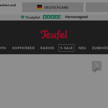
 sehen und
DEUTSCHLAND
OTH
KOPFHÖRER
RADIOS
SALE
NEU
ZUBEHÖ