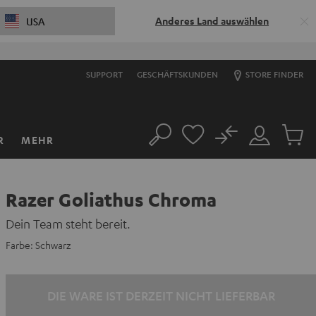
Anderes Land auswählen
USA
SUPPORT
GESCHÄFTSKUNDEN
STORE FINDER
No
R
MEHR
Suche
Mein
Artikel
Konto
im
Warenk
Razer Goliathus Chroma
Dein Team steht bereit.
Farbe:
Schwarz
DIE WARE IST DERZEIT NICHT LIEFERBAR