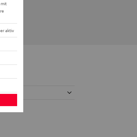
 mit
ere
r aktiv