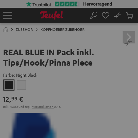
ZUM
NHALT
RINGEN
No
Abs
Startseite
Suche
Artike
im
ZUBEHÖR
KOPFHOERER ZUBEHOER
Waren
REAL BLUE IN Pack inkl.
Tips/Hook/Pinna Piece
Farbe:
Night Black
Night
Silver
Black
White
12,
€
99
Inkl. MwSt
und zzgl.
Versandkosten
0,‐ €