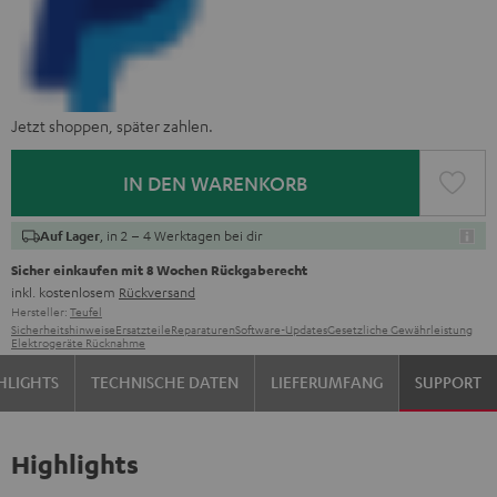
Jetzt shoppen, später zahlen.
IN DEN WARENKORB
, in 2 – 4 Werktagen bei dir
Auf Lager
Sicher einkaufen mit 8 Wochen Rückgaberecht
inkl. kostenlosem
Rückversand
Hersteller:
Teufel
Sicherheitshinweise
Ersatzteile
Reparaturen
Software-Updates
Gesetzliche Gewährleistung
Elektrogeräte Rücknahme
HLIGHTS
TECHNISCHE DATEN
LIEFERUMFANG
SUPPORT
Highlights