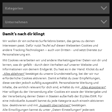
n
Kategorien
m
HEIMKINO
e
Unternehmen
l
HEIMKINO-KOMPLETTANLAGEN
SUPPORT
Damit‘s nach dir klingt
d
Teufel Onlineshops
Wir wollen dir ein sicheres Surferlebnis bieten, das genau zu deinen
SOUNDBAR
u
KARRIERE
Interessen passt. Dafür nutzt Teufel auf diesen Webseiten Cookies und
DEUTSCHLAND
n
andere Tracking-Technologien – auch von Dritten - und setzt Dienste zur
HIFI-LAUTSPRECHER
Personalisierung ein.
PRESSE & MARKETING
g
Mit Cookies verarbeiten wir und andere Marketingpartner Daten von dir und
ÖSTERREICH
SMART HOME
lernen, was dir gefällt - durch dein Verhalten auf unserer Website und
GESCHÄFTSKUNDEN
Informationen von deinem Endgerät. Du hast es in der Hand: Klickst du auf
„Alles ablehnen“
bestätigst du unsere Grundeinstellung, bei der wir nur
SCHWEIZ
BLUETOOTH-LAUTSPRECHER
PARTNERPROGRAMM
erforderliche Cookies aktivieren. Damit erhältst du zwar Empfehlungen,
diese werden jedoch zufällig ausgewählt. Personalisierte Werbung und
KOPFHÖRER
Inhalte, die wirklich relevant für dich sind, erhältst du mit
„Alles akzeptieren“
.
NIEDERLANDE
BLOG
Hier willigst du der Verwendung aller Cookies ein sowie der Weitergabe und
der Verarbeitung deiner Daten in Staaten außerhalb der EU/des EWR. Für
BLUETOOTH-KOPFHÖRER
NEWSLETTER
eine individuelle Auswahl kannst du jede Kategorie auch einzeln aktivieren
BELGIEN
bzw. deaktivieren und mit
„Auswahl übernehmen“
bestätigen.
STEREOANLAGEN
Alle Einwilligungen kannst du unter „Daten-Einstellungen“ jederzeit
STORES