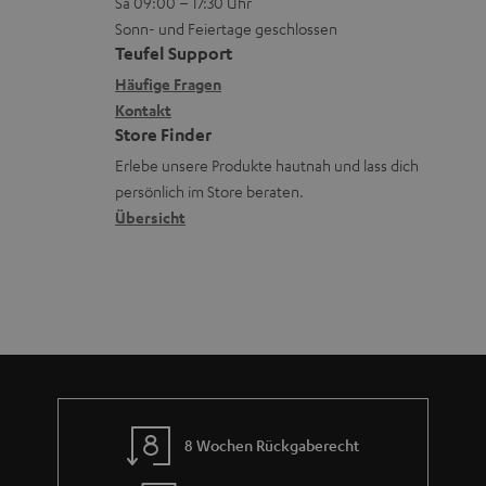
e
Sa 09:00 – 17:30 Uhr
L
t
ä
u
r
Sonn- und Feiertage geschlossen
e
a
t
Teufel Support
r
s
x
k
e
Häufige Fragen
G
a
i
Kontakt
t
R
a
n
Store Finder
k
d
ü
r
d
Erlebe unsere Produkte hautnah und lass dich
o
a
c
a
persönlich im Store beraten.
n
t
k
Übersicht
n
e
n
t
n
a
i
h
e
m
e
8 Wochen Rückgaberecht