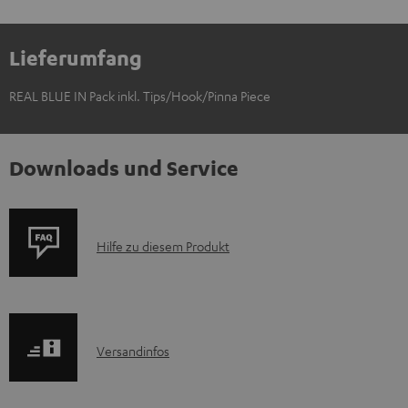
Lieferumfang
REAL BLUE IN Pack inkl. Tips/Hook/Pinna Piece
Downloads und Service
P
Hilfe zu diesem Produkt
r
o
d
I
Versandinfos
u
n
k
f