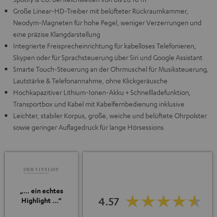
Große Linear-HD-Treiber mit belüfteter Rückraumkammer,
Neodym-Magneten für hohe Pegel, weniger Verzerrungen und
eine präzise Klangdarstellung
Integrierte Freisprecheinrichtung für kabelloses Telefonieren,
Skypen oder für Sprachsteuerung über Siri und Google Assistant
Smarte Touch-Steuerung an der Ohrmuschel für Musiksteuerung,
Lautstärke & Telefonannahme, ohne Klickgeräusche
Hochkapazitiver Lithium-Ionen-Akku + Schnellladefunktion,
Transportbox und Kabel mit Kabelfernbedienung inklusive
Leichter, stabiler Korpus, große, weiche und belüftete Ohrpolster
sowie geringer Auflagedruck für lange Hörsessions
„… ein echtes
4.57
Highlight …“