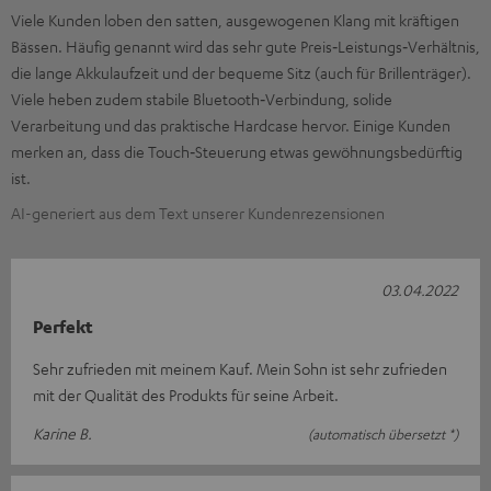
Viele Kunden loben den satten, ausgewogenen Klang mit kräftigen
Bässen. Häufig genannt wird das sehr gute Preis‑Leistungs‑Verhältnis,
die lange Akkulaufzeit und der bequeme Sitz (auch für Brillenträger).
Viele heben zudem stabile Bluetooth‑Verbindung, solide
Verarbeitung und das praktische Hardcase hervor. Einige Kunden
merken an, dass die Touch‑Steuerung etwas gewöhnungsbedürftig
ist.
AI-generiert aus dem Text unserer Kundenrezensionen
03.04.2022
Perfekt
Sehr zufrieden mit meinem Kauf. Mein Sohn ist sehr zufrieden
mit der Qualität des Produkts für seine Arbeit.
Karine B.
(automatisch übersetzt *)