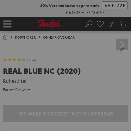
ZUM
NHALT
RINGEN
No
Abs
Startseite
Suche
Artike
im
KOPFHÖRER
ON-EAR OVER-EAR
Waren
(1654)
REAL BLUE NC (2020)
Ruhestifter
Farbe:
Schwarz
DIE WARE IST DERZEIT NICHT LIEFERBAR