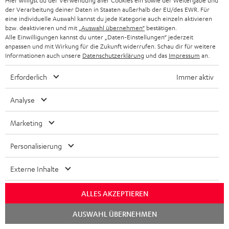
Hier willigst du der Verwendung aller Cookies ein sowie der Weitergabe und
der Verarbeitung deiner Daten in Staaten außerhalb der EU/des EWR. Für
eine individuelle Auswahl kannst du jede Kategorie auch einzeln aktivieren
bzw. deaktivieren und mit
„Auswahl übernehmen“
bestätigen.
Alle Einwilligungen kannst du unter „Daten-Einstellungen“ jederzeit
anpassen und mit Wirkung für die Zukunft widerrufen. Schau dir für weitere
Informationen auch unsere
Datenschutzerklärung
und das
Impressum
an.
„In der Summe ist der Klang der Real Blue NC erwachsener
Erforderlich
Immer aktiv
geworden …“
Analyse
Macwelt
04.05.2018
Marketing
Mehr...
Personalisierung
Externe Inhalte
ALLES AKZEPTIEREN
Chat
AUSWAHL ÜBERNEHMEN
„… Allrounder ohne größere Allüren …“
starten