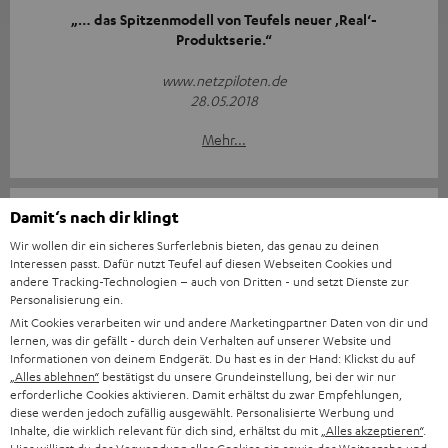
„… das Spitzenmodell von Teufels neuer ‚Real‘-
Produktserie.“
www.netzpiloten.de
28.05.2018
Mehr...
Damit‘s nach dir klingt
Wir wollen dir ein sicheres Surferlebnis bieten, das genau zu deinen
Interessen passt. Dafür nutzt Teufel auf diesen Webseiten Cookies und
andere Tracking-Technologien – auch von Dritten - und setzt Dienste zur
„… der Teufel Real Blue NC [bietet] alles, was einen
Personalisierung ein.
hochwertigen Over-Ear-Kopfhörer mit Bluetooth-Funk
Mit Cookies verarbeiten wir und andere Marketingpartner Daten von dir und
ausmacht.“
lernen, was dir gefällt - durch dein Verhalten auf unserer Website und
Informationen von deinem Endgerät. Du hast es in der Hand: Klickst du auf
„Alles ablehnen“
bestätigst du unsere Grundeinstellung, bei der wir nur
www.applepiloten.de
erforderliche Cookies aktivieren. Damit erhältst du zwar Empfehlungen,
14.05.2018
diese werden jedoch zufällig ausgewählt. Personalisierte Werbung und
Inhalte, die wirklich relevant für dich sind, erhältst du mit
„Alles akzeptieren“
.
Mehr...