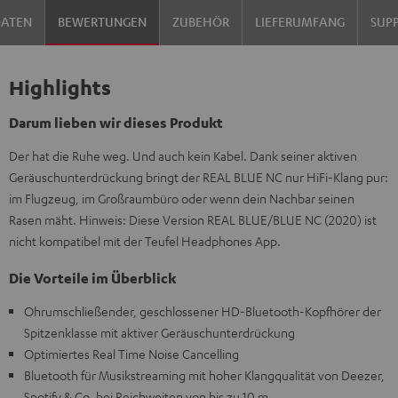
DATEN
BEWERTUNGEN
ZUBEHÖR
LIEFERUMFANG
SUP
Highlights
Darum lieben wir dieses Produkt
Der hat die Ruhe weg. Und auch kein Kabel. Dank seiner aktiven
Geräuschunterdrückung bringt der REAL BLUE NC nur HiFi-Klang pur:
im Flugzeug, im Großraumbüro oder wenn dein Nachbar seinen
Rasen mäht. Hinweis: Diese Version REAL BLUE/BLUE NC (2020) ist
nicht kompatibel mit der Teufel Headphones App.
Die Vorteile im Überblick
Ohrumschließender, geschlossener HD-Bluetooth-Kopfhörer der
Spitzenklasse mit aktiver Geräuschunterdrückung
Optimiertes Real Time Noise Cancelling
Bluetooth für Musikstreaming mit hoher Klangqualität von Deezer,
Spotify & Co. bei Reichweiten von bis zu 10 m