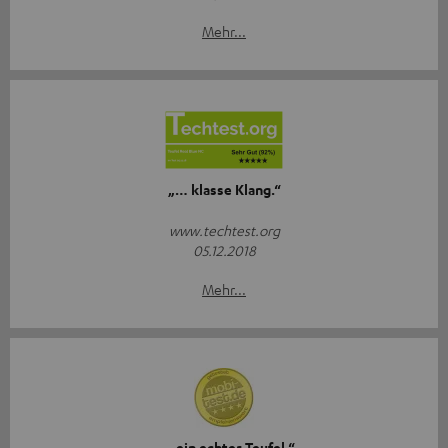
Mehr...
„… klasse Klang.“
www.techtest.org
05.12.2018
Mehr...
„… ein echter Teufel.“