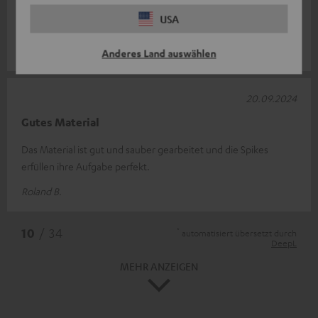
USA
Erfüllen ihren Zweck
Michael S.
Anderes Land auswählen
20.09.2024
Gutes Material
Das Material ist gut und sauber gearbeitet und die Spikes
erfüllen ihre Aufgabe perfekt.
Roland B.
*
10
/ 34
automatisiert übersetzt durch
DeepL
MEHR ANZEIGEN