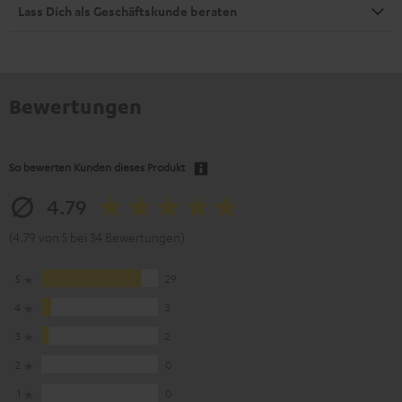
Lass Dich als Geschäftskunde beraten
Bewertungen
So bewerten Kunden dieses Produkt
4.79
(4.79 von 5 bei 34 Bewertungen)
5
29
4
3
3
2
2
0
1
0