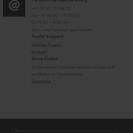
K
g
e
m
o
o
+49 (0) 30 / 217 84 212
e
n
V
Mo – Fr 08:00 – 19:00 Uhr
-
n
r
z
e
Sa 09:00 – 17:30 Uhr
L
t
ä
u
r
Sonn- und Feiertage geschlossen
e
a
t
Teufel Support
r
s
x
k
e
Häufige Fragen
G
a
i
Kontakt
t
R
a
n
Store Finder
k
d
ü
r
d
Erlebe unsere Produkte hautnah und lass dich
o
a
c
a
persönlich im Store beraten.
n
t
k
Übersicht
n
e
n
t
n
a
i
h
e
m
e