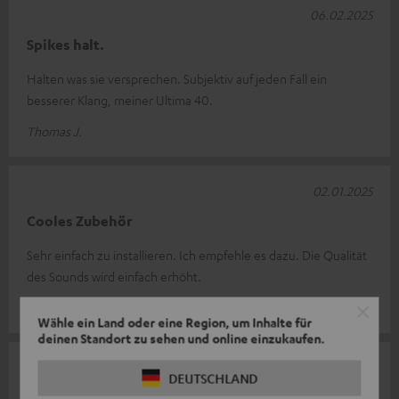
06.02.2025
Spikes halt.
Halten was sie versprechen. Subjektiv auf jeden Fall ein
besserer Klang, meiner Ultima 40.
Thomas J.
02.01.2025
Cooles Zubehör
Sehr einfach zu installieren. Ich empfehle es dazu. Die Qualität
des Sounds wird einfach erhöht.
Martin H.
Wähle ein Land oder eine Region, um Inhalte für
deinen Standort zu sehen und online einzukaufen.
10.12.2024
DEUTSCHLAND
Spikes