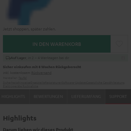
Jetzt shoppen, später zahlen.
IN DEN WARENKORB
, in 2 – 4 Werktagen bei dir
Auf Lager
Sicher einkaufen mit 8 Wochen Rückgaberecht
inkl. kostenlosem
Rückversand
Hersteller:
Teufel
Sicherheitshinweise
Ersatzteile
Reparaturen
Software-Updates
Gesetzliche Gewährleistung
Elektrogeräte Rücknahme
HIGHLIGHTS
BEWERTUNGEN
LIEFERUMFANG
SUPPORT
Highlights
Darum lieben wir dieses Produkt