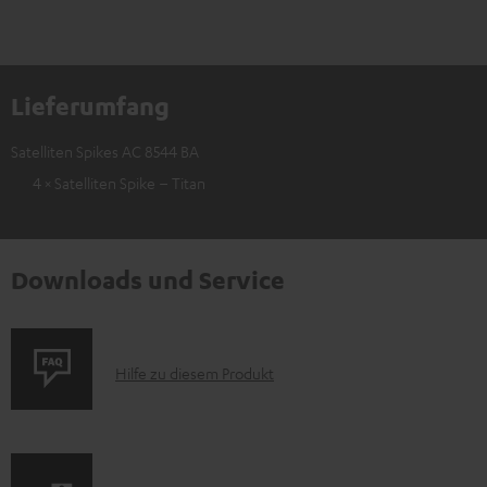
Lieferumfang
Satelliten Spikes AC 8544 BA
4 × Satelliten Spike – Titan
Downloads und Service
P
Hilfe zu diesem Produkt
r
o
d