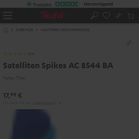
ZUM
NHALT
RINGEN
No
Abs
Startseite
Suche
Artike
im
ZUBEHÖR
LAUTSPRECHERSTANDFÜSSE
Waren
(34)
Satelliten Spikes AC 8544 BA
Farbe:
Titan
17,
€
99
Inkl. MwSt
und zzgl.
Versandkosten
0,‐ €