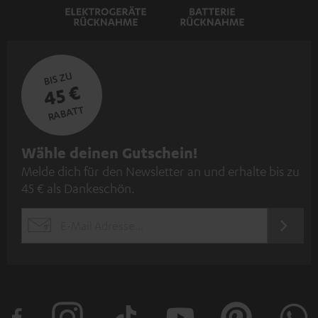
BIS ZU
45 €
RABATT
N
Wähle deinen Gutschein!
Melde dich für den Newsletter an und erhalte bis zu
e
45 € als Dankeschön.
w
s
JETZT
EMAIL
l
ANME
WIDGET
e
t
t