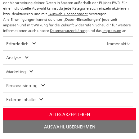
der Verarbeitung deiner Daten in Staaten außerhalb der EU/des EWR. Für
BLUETOOTH-KOPFHÖRER
NEWSLETTER
eine individuelle Auswahl kannst du jede Kategorie auch einzeln aktivieren
BELGIEN
bzw. deaktivieren und mit
„Auswahl übernehmen“
bestätigen.
STEREOANLAGEN
Alle Einwilligungen kannst du unter „Daten-Einstellungen“ jederzeit
STORES
anpassen und mit Wirkung für die Zukunft widerrufen. Schau dir für weitere
FRANKREICH
LAUTSPRECHER
Informationen auch unsere
Datenschutzerklärung
und das
Impressum
an.
DEINE VORTEILE BEI TEUFEL
Erforderlich
Immer aktiv
POLEN
ULTIMA-SERIE
TEUFEL STORY
Analyse
IN-EAR-KOPFHÖRER
SPANIEN
UNSER MANAGEMENT
Marketing
FANSHOP
NACHHALTIGKEIT
ITALIEN
NEUHEITEN
Personalisierung
Technische Änderungen, Tippfehler und Irrtum vorbehalten. Das auf unseren
UNSERE WERTE
Fotos abgebildete Zubehör ist nicht im Lieferumfang enthalten. Etwaige
USA
Entsorgungsgebühren für Batterien sind im Preis inbegriffen.
Externe Inhalte
BILDUNGSRABATT
©2026 Lautsprecher Teufel GmbH - All rights reserved.
WEITERE LÄNDER
ALLES AKZEPTIEREN
GESCHENKGUTSCHEIN
Chat
Impressum
AGB
Datenschutz
Daten-Einstellungen
EU Data Act
AUSWAHL ÜBERNEHMEN
starten
BARRIEREFREIHEIT
Vertrag widerrufen