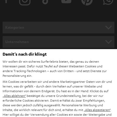
e
r
a
n
Kategorien
m
HEIMKINO
e
Unternehmen
l
HEIMKINO-KOMPLETTANLAGEN
SUPPORT
Damit‘s nach dir klingt
d
Teufel Onlineshops
Wir wollen dir ein sicheres Surferlebnis bieten, das genau zu deinen
SOUNDBAR
u
KARRIERE
Interessen passt. Dafür nutzt Teufel auf diesen Webseiten Cookies und
DEUTSCHLAND
n
andere Tracking-Technologien – auch von Dritten - und setzt Dienste zur
HIFI-LAUTSPRECHER
Personalisierung ein.
PRESSE & MARKETING
g
Mit Cookies verarbeiten wir und andere Marketingpartner Daten von dir und
ÖSTERREICH
SMART HOME
lernen, was dir gefällt - durch dein Verhalten auf unserer Website und
GESCHÄFTSKUNDEN
Informationen von deinem Endgerät. Du hast es in der Hand: Klickst du auf
„Alles ablehnen“
bestätigst du unsere Grundeinstellung, bei der wir nur
SCHWEIZ
BLUETOOTH-LAUTSPRECHER
PARTNERPROGRAMM
erforderliche Cookies aktivieren. Damit erhältst du zwar Empfehlungen,
diese werden jedoch zufällig ausgewählt. Personalisierte Werbung und
KOPFHÖRER
Inhalte, die wirklich relevant für dich sind, erhältst du mit
„Alles akzeptieren“
.
NIEDERLANDE
BLOG
Hier willigst du der Verwendung aller Cookies ein sowie der Weitergabe und