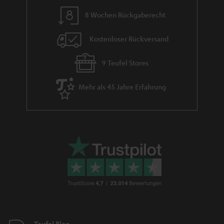
m
_
8 Wochen Rückgaberecht
e
h
i
Kostenloser Rückversand
d
9 Teufel Stores
d
e
Mehr als 45 Jahre Erfahrung
n
Teufel Blog