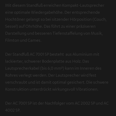
Mit diesem Standfuß erreichen Kompakt-Lautsprecher
eine optimale Wiedergabehöhe. Der entsprechende
Hochtöner gelangt so bei sitzender Hörposition (Couch,
Sessel) auf Ohrhöhe. Das führt zu einer präziseren
Darstellung und besseren Tiefenstaffelung von Musik,
Filmton und Games.
Der Standfuß AC 7001 SP besteht aus Aluminium mit
lackierter, schwerer Bodenplatte aus Holz. Das
Lautsprecherkabel (bis 6,0 mm²) kann im Inneren des
Rohres verlegt werden. Der Lautsprecher wird fest
verschraubt und ist damit optimal gesichert. Die schwere
Konstruktion unterdrückt wirkungsvoll Vibrationen.
Der AC 7001 SP ist der Nachfolger vom AC 2002 SP und AC
4002 SP.