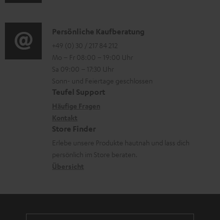
u
r
o
o
a
d
o
n
r
d
i
K
Persönliche Kaufberatung
g
e
t
e
o
o
+49 (0) 30 / 217 84 212
e
n
.
n
Mo – Fr 08:00 – 19:00 Uhr
-
n
r
z
l
Sa 09:00 – 17:30 Uhr
L
t
ä
u
Sonn- und Feiertage geschlossen
i
e
a
t
Teufel Support
r
n
x
k
e
Häufige Fragen
G
k
i
Kontakt
t
R
a
s
Store Finder
k
d
ü
r
.
Erlebe unsere Produkte hautnah und lass dich
o
a
c
a
persönlich im Store beraten.
t
n
t
k
Übersicht
n
i
e
n
t
t
n
a
i
l
h
e
e