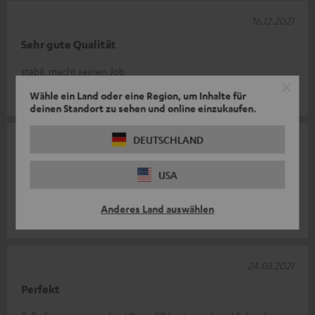
16.12.2021
Sehr gute Qualität
stabil, macht seinen Job
Wähle ein Land oder eine Region, um Inhalte für
Yannick C.
(automatisch übersetzt *)
deinen Standort zu sehen und online einzukaufen.
DEUTSCHLAND
21.04.2021
Standfuss
USA
passend und gute Optik
Anderes Land auswählen
Michael S.
24.03.2021
Perfekt