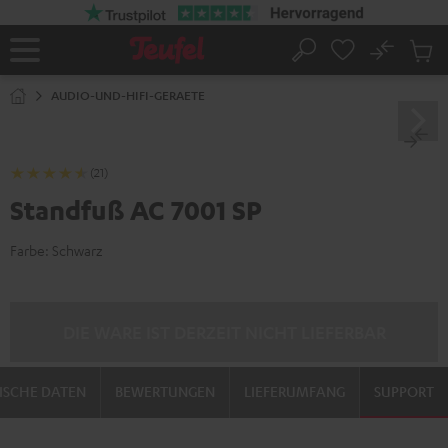
ZUM
NHALT
RINGEN
No
Abs
Startseite
Suche
Artike
im
AUDIO-UND-HIFI-GERAETE
Waren
(21)
Standfuß AC 7001 SP
Farbe:
Schwarz
DIE WARE IST DERZEIT NICHT LIEFERBAR
ISCHE DATEN
BEWERTUNGEN
LIEFERUMFANG
SUPPORT