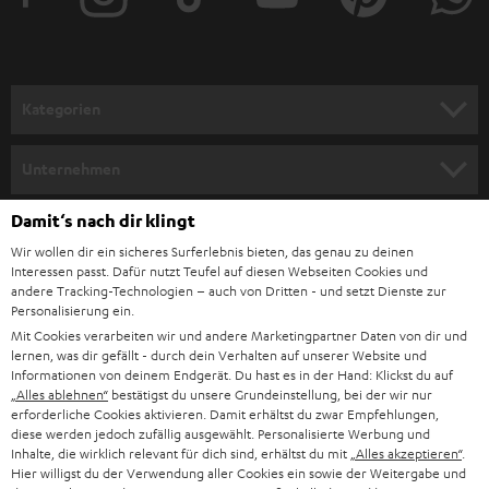
e
r
a
n
Kategorien
m
HEIMKINO
e
Unternehmen
l
HEIMKINO-KOMPLETTANLAGEN
SUPPORT
Damit‘s nach dir klingt
d
Teufel Onlineshops
Wir wollen dir ein sicheres Surferlebnis bieten, das genau zu deinen
SOUNDBAR
u
KARRIERE
Interessen passt. Dafür nutzt Teufel auf diesen Webseiten Cookies und
DEUTSCHLAND
n
andere Tracking-Technologien – auch von Dritten - und setzt Dienste zur
HIFI-LAUTSPRECHER
Personalisierung ein.
PRESSE & MARKETING
g
Mit Cookies verarbeiten wir und andere Marketingpartner Daten von dir und
ÖSTERREICH
SMART HOME
lernen, was dir gefällt - durch dein Verhalten auf unserer Website und
GESCHÄFTSKUNDEN
Informationen von deinem Endgerät. Du hast es in der Hand: Klickst du auf
„Alles ablehnen“
bestätigst du unsere Grundeinstellung, bei der wir nur
SCHWEIZ
BLUETOOTH-LAUTSPRECHER
PARTNERPROGRAMM
erforderliche Cookies aktivieren. Damit erhältst du zwar Empfehlungen,
diese werden jedoch zufällig ausgewählt. Personalisierte Werbung und
KOPFHÖRER
Inhalte, die wirklich relevant für dich sind, erhältst du mit
„Alles akzeptieren“
.
NIEDERLANDE
BLOG
Hier willigst du der Verwendung aller Cookies ein sowie der Weitergabe und