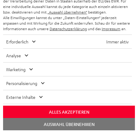
der Verarbeitung deiner Daten in Staaten außerhalb der EU/des EWR. Für
BLUETOOTH-KOPFHÖRER
NEWSLETTER
eine individuelle Auswahl kannst du jede Kategorie auch einzeln aktivieren
BELGIEN
bzw. deaktivieren und mit
„Auswahl übernehmen“
bestätigen.
STEREOANLAGEN
Alle Einwilligungen kannst du unter „Daten-Einstellungen“ jederzeit
STORES
anpassen und mit Wirkung für die Zukunft widerrufen. Schau dir für weitere
FRANKREICH
LAUTSPRECHER
Informationen auch unsere
Datenschutzerklärung
und das
Impressum
an.
DEINE VORTEILE BEI TEUFEL
Erforderlich
Immer aktiv
POLEN
ULTIMA-SERIE
TEUFEL STORY
Analyse
IN-EAR-KOPFHÖRER
SPANIEN
UNSER MANAGEMENT
Marketing
FANSHOP
NACHHALTIGKEIT
ITALIEN
NEUHEITEN
Personalisierung
Technische Änderungen, Tippfehler und Irrtum vorbehalten. Das auf unseren
UNSERE WERTE
Fotos abgebildete Zubehör ist nicht im Lieferumfang enthalten. Etwaige
USA
Entsorgungsgebühren für Batterien sind im Preis inbegriffen.
Externe Inhalte
BILDUNGSRABATT
©2026 Lautsprecher Teufel GmbH - All rights reserved.
WEITERE LÄNDER
ALLES AKZEPTIEREN
GESCHENKGUTSCHEIN
Chat
Impressum
AGB
Datenschutz
Daten-Einstellungen
EU Data Act
AUSWAHL ÜBERNEHMEN
starten
BARRIEREFREIHEIT
Vertrag widerrufen