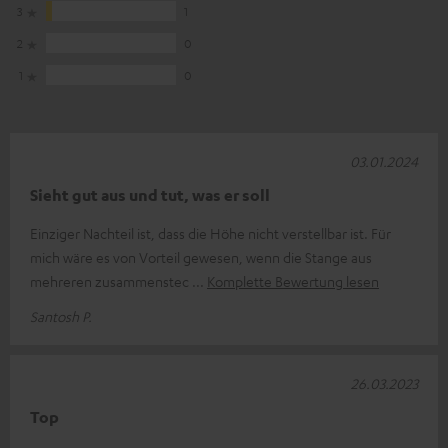
3
1
2
0
1
0
03.01.2024
Sieht gut aus und tut, was er soll
Einziger Nachteil ist, dass die Höhe nicht verstellbar ist. Für
mich wäre es von Vorteil gewesen, wenn die Stange aus
mehreren zusammenstec
Komplette Bewertung lesen
Santosh P.
26.03.2023
Top