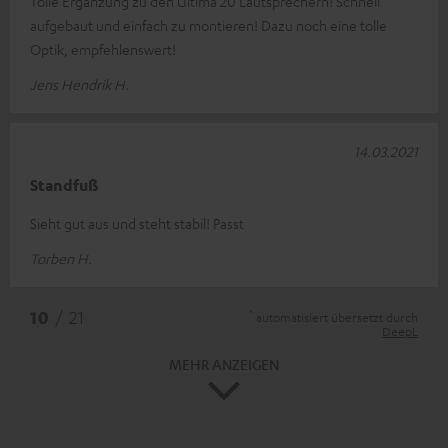
Tolle Ergänzung zu den Ultima 20 Lautsprechern! Schnell
aufgebaut und einfach zu montieren! Dazu noch eine tolle
Optik, empfehlenswert!
Jens Hendrik H.
14.03.2021
Standfuß
Sieht gut aus und steht stabil! Passt
Torben H.
*
10
/ 21
automatisiert übersetzt durch
DeepL
MEHR ANZEIGEN