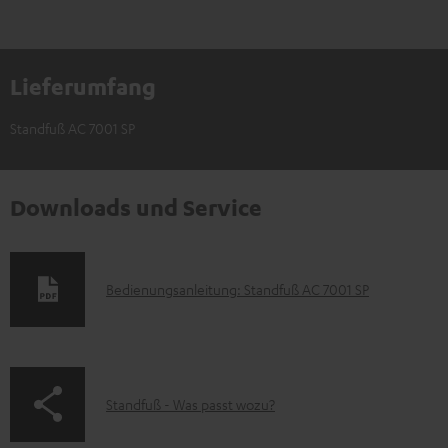
Lieferumfang
Standfuß AC 7001 SP
Downloads und Service
D
Bedienungsanleitung: Standfuß AC 7001 SP
o
k
u
p
Standfuß - Was passt wozu?
m
a
e