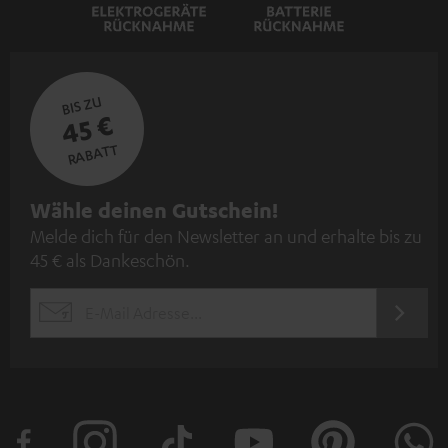
BIS ZU
45 €
RABATT
N
Wähle deinen Gutschein!
Melde dich für den Newsletter an und erhalte bis zu
e
45 € als Dankeschön.
w
s
JETZT
EMAIL
l
ANME
WIDGET
e
t
t