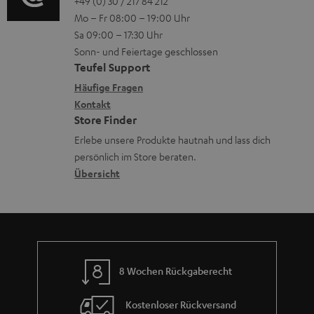
o
o
+49 (0) 30 / 217 84 212
e
n
.
n
Mo – Fr 08:00 – 19:00 Uhr
-
n
r
z
l
Sa 09:00 – 17:30 Uhr
L
t
ä
u
Sonn- und Feiertage geschlossen
i
e
a
t
Teufel Support
r
n
x
k
e
Häufige Fragen
G
k
i
Kontakt
t
R
a
s
Store Finder
k
d
ü
r
.
Erlebe unsere Produkte hautnah und lass dich
o
a
c
a
persönlich im Store beraten.
t
n
t
k
Übersicht
n
i
e
n
t
t
n
a
i
l
h
e
e
m
_
8 Wochen Rückgaberecht
e
h
i
Kostenloser Rückversand