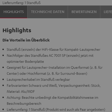
Lieferumfang: 1 Standfuß
HIGHLIGHTS
TECHNISCHE DATEN
BEWERTUNGEN
LIE
Highlights
Die Vorteile im Überblick
Standfuß (einzeln) der HiFi-Klasse für Kompakt-Lautsprecher
Nachfolger des Standfußes AC 7001 SP (einzeln) jetzt mit
optimierter Bodenplatte
Geeignet für Lautsprecher-Installation im Querformat (z. B. für
Center) oder Hochformat (z. B. für Surround-Boxen)
Lautsprecherkabel im Standfuß verlegbar
Farbvarianten Schwarz und Weiß, Verpackungseinheit: Stück,
Material: Alu/MDF
Achtung: Beachte unbedingt die Kompatibilitätshinweise im
Beschreibungsbereich
Lieferumfang: 1 Standfuß (Produkt wird auch als Paar angeboten)