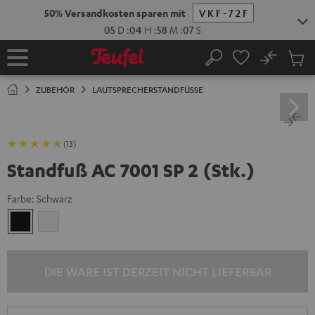
ZUM
50% Versandkosten sparen mit
VKF-72F
NHALT
RINGEN
05
D
:
04
H
:
58
M
:
07
S
No
Abs
Startseite
Suche
Artike
im
ZUBEHÖR
LAUTSPRECHERSTANDFÜSSE
Waren
(13)
Standfuß AC 7001 SP 2 (Stk.)
Farbe:
Schwarz
Schwarz
Weiß
DIE WARE IST DERZEIT NICHT LIEFERBAR