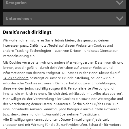
n
Kategorien
m
HEIMKINO
e
Unternehmen
l
HEIMKINO-KOMPLETTANLAGEN
SUPPORT
Damit‘s nach dir klingt
d
Teufel Onlineshops
Wir wollen dir ein sicheres Surferlebnis bieten, das genau zu deinen
SOUNDBAR
u
KARRIERE
Interessen passt. Dafür nutzt Teufel auf diesen Webseiten Cookies und
DEUTSCHLAND
n
andere Tracking-Technologien – auch von Dritten - und setzt Dienste zur
HIFI-LAUTSPRECHER
Personalisierung ein.
PRESSE & MARKETING
g
Mit Cookies verarbeiten wir und andere Marketingpartner Daten von dir und
ÖSTERREICH
SMART HOME
lernen, was dir gefällt - durch dein Verhalten auf unserer Website und
GESCHÄFTSKUNDEN
Informationen von deinem Endgerät. Du hast es in der Hand: Klickst du auf
„Alles ablehnen“
bestätigst du unsere Grundeinstellung, bei der wir nur
SCHWEIZ
BLUETOOTH-LAUTSPRECHER
PARTNERPROGRAMM
erforderliche Cookies aktivieren. Damit erhältst du zwar Empfehlungen,
diese werden jedoch zufällig ausgewählt. Personalisierte Werbung und
KOPFHÖRER
Inhalte, die wirklich relevant für dich sind, erhältst du mit
„Alles akzeptieren“
.
NIEDERLANDE
BLOG
Hier willigst du der Verwendung aller Cookies ein sowie der Weitergabe und
der Verarbeitung deiner Daten in Staaten außerhalb der EU/des EWR. Für
BLUETOOTH-KOPFHÖRER
NEWSLETTER
eine individuelle Auswahl kannst du jede Kategorie auch einzeln aktivieren
BELGIEN
bzw. deaktivieren und mit
„Auswahl übernehmen“
bestätigen.
STEREOANLAGEN
Alle Einwilligungen kannst du unter „Daten-Einstellungen“ jederzeit
STORES
anpassen und mit Wirkung für die Zukunft widerrufen. Schau dir für weitere
FRANKREICH