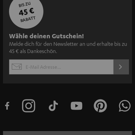
BIS ZU
45 €
RABATT
N
Wähle deinen Gutschein!
Melde dich für den Newsletter an und erhalte bis zu
e
45 € als Dankeschön.
w
s
JETZT
EMAIL
l
ANME
WIDGET
e
t
t
e
r
a