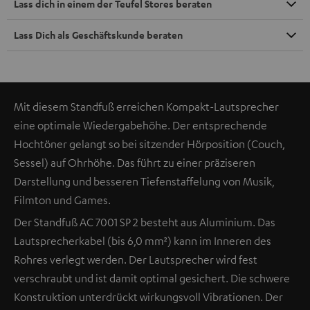
Lass dich in einem der Teufel Stores beraten
Lass Dich als Geschäftskunde beraten
Mit diesem Standfuß erreichen Kompakt-Lautsprecher
eine optimale Wiedergabehöhe. Der entsprechende
Hochtöner gelangt so bei sitzender Hörposition (Couch,
Sessel) auf Ohrhöhe. Das führt zu einer präziseren
Darstellung und besseren Tiefenstaffelung von Musik,
Filmton und Games.
Der Standfuß AC 7001 SP 2 besteht aus Aluminium. Das
Lautsprecherkabel (bis 6,0 mm²) kann im Inneren des
Rohres verlegt werden. Der Lautsprecher wird fest
verschraubt und ist damit optimal gesichert. Die schwere
Konstruktion unterdrückt wirkungsvoll Vibrationen. Der