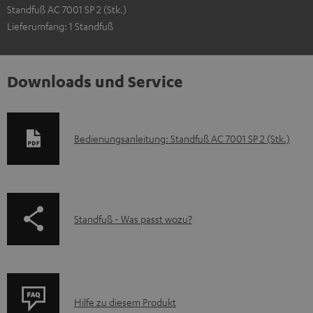
Standfuß AC 7001 SP 2 (Stk.)
Lieferumfang: 1 Standfuß
Downloads und Service
D
Bedienungsanleitung: Standfuß AC 7001 SP 2 (Stk.)
o
k
u
p
Standfuß - Was passt wozu?
m
a
e
g
n
e
t
P
.
Hilfe zu diesem Produkt
e