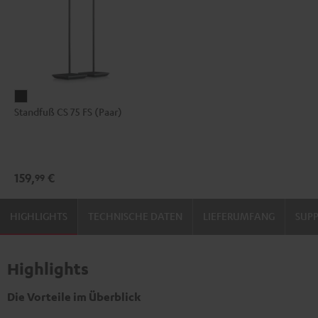
Standfuß
Standfuß CS 75 FS (Paar)
CS
75
FS
(Paar)
159,
€
99
Schwarz
HIGHLIGHTS
TECHNISCHE DATEN
LIEFERUMFANG
SUP
Highlights
Die Vorteile im Überblick