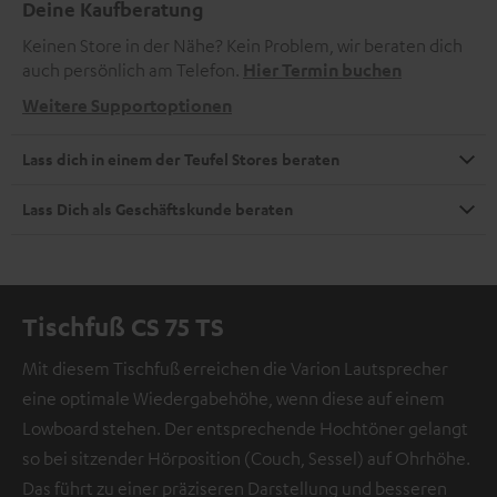
Deine Kaufberatung
Keinen Store in der Nähe? Kein Problem, wir beraten dich
auch persönlich am Telefon.
Hier Termin buchen
Weitere Supportoptionen
Lass dich in einem der Teufel Stores beraten
Lass Dich als Geschäftskunde beraten
Tischfuß CS 75 TS
Mit diesem Tischfuß erreichen die Varion Lautsprecher
eine optimale Wiedergabehöhe, wenn diese auf einem
Lowboard stehen. Der entsprechende Hochtöner gelangt
so bei sitzender Hörposition (Couch, Sessel) auf Ohrhöhe.
Das führt zu einer präziseren Darstellung und besseren