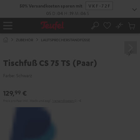
ZUM
50% Versandkosten sparen mit
VKF-72F
NHALT
RINGEN
05
D
:
04
H
:
19
M
:
05
S
No
Abs
Startseite
Suche
Artike
im
ZUBEHÖR
LAUTSPRECHERSTANDFÜSSE
Waren
Tischfuß CS 75 TS (Paar)
Farbe:
Schwarz
129,
€
99
Preis pro Paar inkl. MwSt
und zzgl.
Versandkosten
0,‐ €