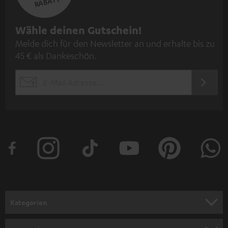
RABATT
N
Wähle deinen Gutschein!
Melde dich für den Newsletter an und erhalte bis zu
e
45 € als Dankeschön.
w
s
JETZT
EMAIL
l
ANME
WIDGET
e
t
t
e
r
a
n
Kategorien
m
HEIMKINO