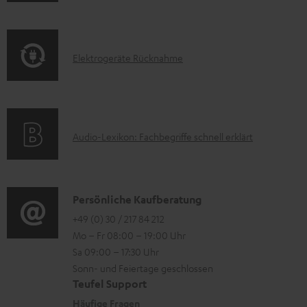
n
m
Q
f
a
s
o
t
E
Elektrogeräte Rücknahme
r
i
l
m
o
e
a
n
k
t
e
A
Audio-Lexikon: Fachbegriffe schnell erklärt
t
i
n
u
r
o
z
d
o
n
u
i
K
Persönliche Kaufberatung
g
e
m
o
o
+49 (0) 30 / 217 84 212
e
n
V
Mo – Fr 08:00 – 19:00 Uhr
-
n
r
z
e
Sa 09:00 – 17:30 Uhr
L
t
ä
u
r
Sonn- und Feiertage geschlossen
e
a
t
Teufel Support
r
s
x
k
e
Häufige Fragen