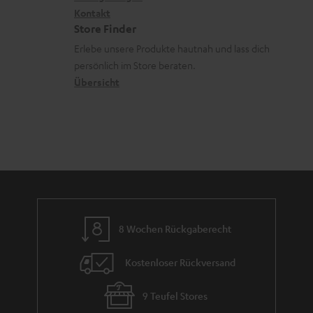
G
a
i
Kontakt
t
R
a
n
Store Finder
k
d
ü
r
d
Erlebe unsere Produkte hautnah und lass dich
o
a
c
a
persönlich im Store beraten.
n
t
k
Übersicht
n
e
n
t
n
a
i
h
e
m
e
8 Wochen Rückgaberecht
Kostenloser Rückversand
9 Teufel Stores