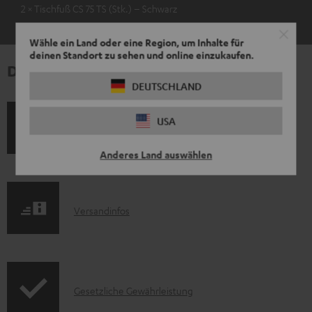
2 × Tischfuß CS 75 TS (Stk.) – Schwarz
Wähle ein Land oder eine Region, um Inhalte für
deinen Standort zu sehen und online einzukaufen.
Downloads und Service
DEUTSCHLAND
USA
P
Hilfe zu diesem Produkt
r
Anderes Land auswählen
o
d
I
Versandinfos
u
n
k
f
t
o
F
I
Gesetzliche Gewährleistung
r
A