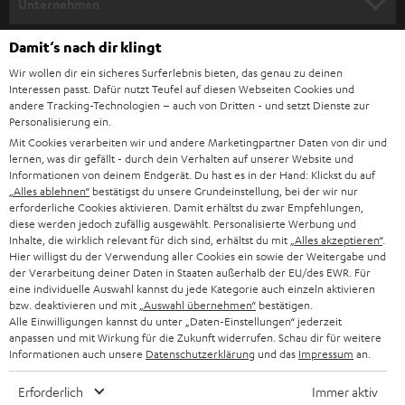
e
Unternehmen
l
HEIMKINO-KOMPLETTANLAGEN
SUPPORT
Damit‘s nach dir klingt
d
Teufel Onlineshops
Wir wollen dir ein sicheres Surferlebnis bieten, das genau zu deinen
SOUNDBAR
u
KARRIERE
Interessen passt. Dafür nutzt Teufel auf diesen Webseiten Cookies und
DEUTSCHLAND
n
andere Tracking-Technologien – auch von Dritten - und setzt Dienste zur
HIFI-LAUTSPRECHER
Personalisierung ein.
PRESSE & MARKETING
g
Mit Cookies verarbeiten wir und andere Marketingpartner Daten von dir und
ÖSTERREICH
SMART HOME
lernen, was dir gefällt - durch dein Verhalten auf unserer Website und
GESCHÄFTSKUNDEN
Informationen von deinem Endgerät. Du hast es in der Hand: Klickst du auf
„Alles ablehnen“
bestätigst du unsere Grundeinstellung, bei der wir nur
SCHWEIZ
BLUETOOTH-LAUTSPRECHER
PARTNERPROGRAMM
erforderliche Cookies aktivieren. Damit erhältst du zwar Empfehlungen,
diese werden jedoch zufällig ausgewählt. Personalisierte Werbung und
KOPFHÖRER
Inhalte, die wirklich relevant für dich sind, erhältst du mit
„Alles akzeptieren“
.
NIEDERLANDE
BLOG
Hier willigst du der Verwendung aller Cookies ein sowie der Weitergabe und
der Verarbeitung deiner Daten in Staaten außerhalb der EU/des EWR. Für
BLUETOOTH-KOPFHÖRER
NEWSLETTER
eine individuelle Auswahl kannst du jede Kategorie auch einzeln aktivieren
BELGIEN
bzw. deaktivieren und mit
„Auswahl übernehmen“
bestätigen.
STEREOANLAGEN
Alle Einwilligungen kannst du unter „Daten-Einstellungen“ jederzeit
STORES
anpassen und mit Wirkung für die Zukunft widerrufen. Schau dir für weitere
FRANKREICH
LAUTSPRECHER
Informationen auch unsere
Datenschutzerklärung
und das
Impressum
an.
DEINE VORTEILE BEI TEUFEL
Erforderlich
Immer aktiv
POLEN
ULTIMA-SERIE
TEUFEL STORY