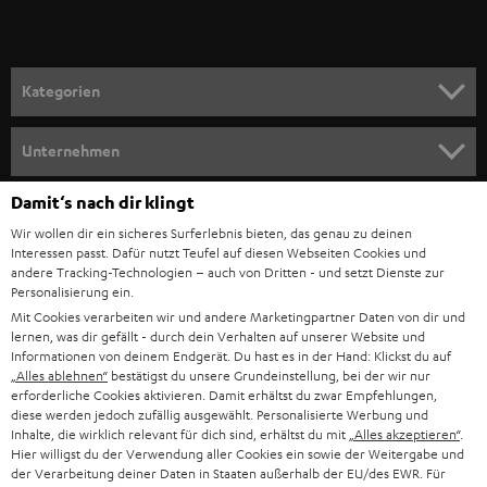
r
a
n
Kategorien
m
HEIMKINO
e
Unternehmen
l
HEIMKINO-KOMPLETTANLAGEN
SUPPORT
Damit‘s nach dir klingt
d
Teufel Onlineshops
Wir wollen dir ein sicheres Surferlebnis bieten, das genau zu deinen
SOUNDBAR
u
KARRIERE
Interessen passt. Dafür nutzt Teufel auf diesen Webseiten Cookies und
DEUTSCHLAND
n
andere Tracking-Technologien – auch von Dritten - und setzt Dienste zur
HIFI-LAUTSPRECHER
Personalisierung ein.
PRESSE & MARKETING
g
Mit Cookies verarbeiten wir und andere Marketingpartner Daten von dir und
ÖSTERREICH
SMART HOME
lernen, was dir gefällt - durch dein Verhalten auf unserer Website und
GESCHÄFTSKUNDEN
Informationen von deinem Endgerät. Du hast es in der Hand: Klickst du auf
„Alles ablehnen“
bestätigst du unsere Grundeinstellung, bei der wir nur
SCHWEIZ
BLUETOOTH-LAUTSPRECHER
PARTNERPROGRAMM
erforderliche Cookies aktivieren. Damit erhältst du zwar Empfehlungen,
diese werden jedoch zufällig ausgewählt. Personalisierte Werbung und
KOPFHÖRER
Inhalte, die wirklich relevant für dich sind, erhältst du mit
„Alles akzeptieren“
.
NIEDERLANDE
BLOG
Hier willigst du der Verwendung aller Cookies ein sowie der Weitergabe und
der Verarbeitung deiner Daten in Staaten außerhalb der EU/des EWR. Für
BLUETOOTH-KOPFHÖRER
NEWSLETTER