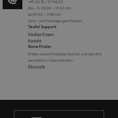
o
o
+49 (0) 30 / 217 84 212
e
n
V
n
Mo – Fr 08:00 – 19:00 Uhr
-
n
r
z
e
Sa 09:00 – 17:30 Uhr
L
t
ä
u
r
Sonn- und Feiertage geschlossen
e
a
t
Teufel Support
r
s
x
k
e
Häufige Fragen
G
a
i
Kontakt
t
R
a
n
Store Finder
k
d
ü
r
d
Erlebe unsere Produkte hautnah und lass dich
o
a
c
a
persönlich im Store beraten.
n
t
k
Übersicht
n
e
n
t
n
a
i
h
e
m
e