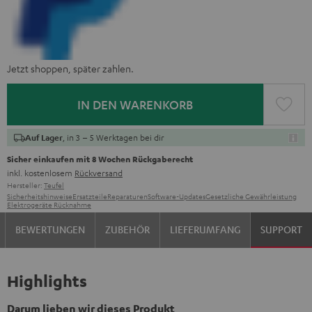
Jetzt shoppen, später zahlen.
IN DEN WARENKORB
, in 3 – 5 Werktagen bei dir
Auf Lager
Sicher einkaufen mit 8 Wochen Rückgaberecht
inkl. kostenlosem
Rückversand
Hersteller:
Teufel
Sicherheitshinweise
Ersatzteile
Reparaturen
Software-Updates
Gesetzliche Gewährleistung
Elektrogeräte Rücknahme
BEWERTUNGEN
ZUBEHÖR
LIEFERUMFANG
SUPPORT
Highlights
Darum lieben wir dieses Produkt