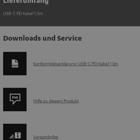
USB-C PD Kabel 1,5m
Downloads und Service
D
Konformitätserklärung: USB-C PD Kabel 1,5m
o
k
u
P
m
Hilfe zu diesem Produkt
r
e
o
n
d
t
I
Versandinfos
u
e