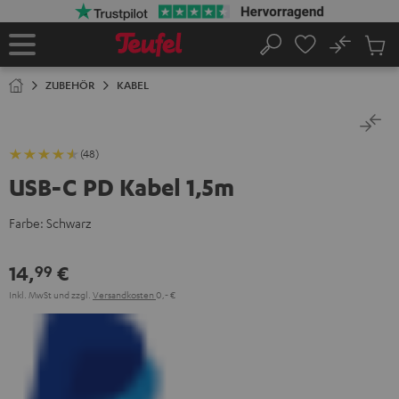
ZUM
NHALT
RINGEN
No
Abs
Startseite
Suche
Artike
im
ZUBEHÖR
KABEL
Waren
(48)
USB-C PD Kabel 1,5m
Farbe:
Schwarz
14,
€
99
Inkl. MwSt
und zzgl.
Versandkosten
0,‐ €