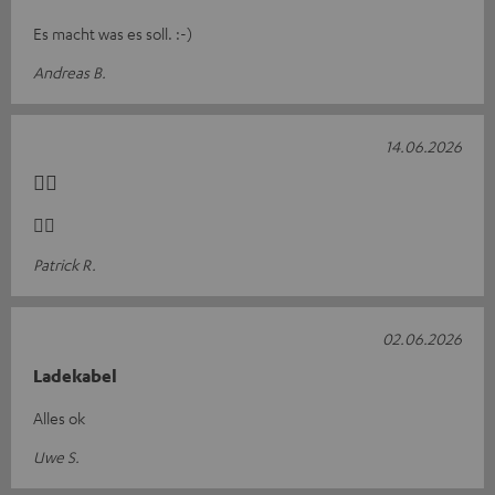
Es macht was es soll. :-)
Andreas B.
14.06.2026
👍🏻
👍🏻
Patrick R.
02.06.2026
Ladekabel
Alles ok
Uwe S.