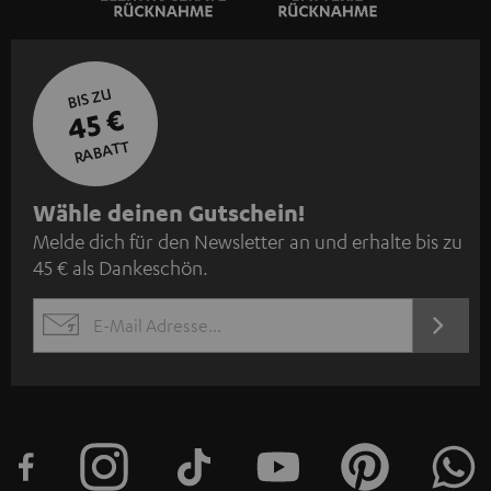
BIS ZU
45 €
RABATT
N
Wähle deinen Gutschein!
Melde dich für den Newsletter an und erhalte bis zu
e
45 € als Dankeschön.
w
s
JETZT
EMAIL
l
ANME
WIDGET
e
t
t
e