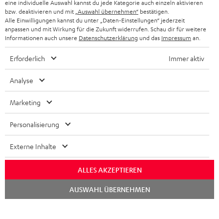
eine individuelle Auswahl kannst du jede Kategorie auch einzeln aktivieren
BELGIEN
bzw. deaktivieren und mit
„Auswahl übernehmen“
bestätigen.
STEREOANLAGEN
Alle Einwilligungen kannst du unter „Daten-Einstellungen“ jederzeit
STORES
anpassen und mit Wirkung für die Zukunft widerrufen. Schau dir für weitere
FRANKREICH
LAUTSPRECHER
Informationen auch unsere
Datenschutzerklärung
und das
Impressum
an.
DEINE VORTEILE BEI TEUFEL
Erforderlich
Immer aktiv
POLEN
ULTIMA-SERIE
TEUFEL STORY
Analyse
IN-EAR-KOPFHÖRER
SPANIEN
UNSER MANAGEMENT
Marketing
FANSHOP
NACHHALTIGKEIT
ITALIEN
NEUHEITEN
Personalisierung
Technische Änderungen, Tippfehler und Irrtum vorbehalten. Das auf unseren
UNSERE WERTE
Fotos abgebildete Zubehör ist nicht im Lieferumfang enthalten. Etwaige
USA
Entsorgungsgebühren für Batterien sind im Preis inbegriffen.
Externe Inhalte
BILDUNGSRABATT
©2026 Lautsprecher Teufel GmbH - All rights reserved.
WEITERE LÄNDER
ALLES AKZEPTIEREN
GESCHENKGUTSCHEIN
Chat
Impressum
AGB
Datenschutz
Daten-Einstellungen
EU Data Act
AUSWAHL ÜBERNEHMEN
starten
BARRIEREFREIHEIT
Vertrag widerrufen