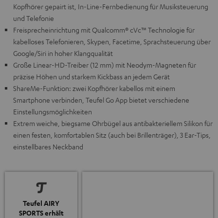
Kopfhörer gepairt ist, In-Line-Fernbedienung für Musiksteuerung
und Telefonie
Freisprecheinrichtung mit Qualcomm® cVc™ Technologie für
kabelloses Telefonieren, Skypen, Facetime, Sprachsteuerung über
Google/Siri in hoher Klangqualität
Große Linear-HD-Treiber (12 mm) mit Neodym-Magneten für
präzise Höhen und starkem Kickbass an jedem Gerät
ShareMe-Funktion: zwei Kopfhörer kabellos mit einem
Smartphone verbinden, Teufel Go App bietet verschiedene
Einstellungsmöglichkeiten
Extrem weiche, biegsame Ohrbügel aus antibakteriellem Silikon für
einen festen, komfortablen Sitz (auch bei Brillenträger), 3 Ear-Tips,
einstellbares Neckband
Teufel AIRY
SPORTS erhält