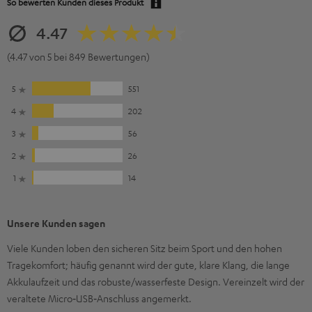
So bewerten Kunden dieses Produkt
4.47
(4.47 von 5 bei 849 Bewertungen)
5
551
4
202
3
56
2
26
1
14
Unsere Kunden sagen
Viele Kunden loben den sicheren Sitz beim Sport und den hohen
Tragekomfort; häufig genannt wird der gute, klare Klang, die lange
Akkulaufzeit und das robuste/wasserfeste Design. Vereinzelt wird der
veraltete Micro‑USB‑Anschluss angemerkt.