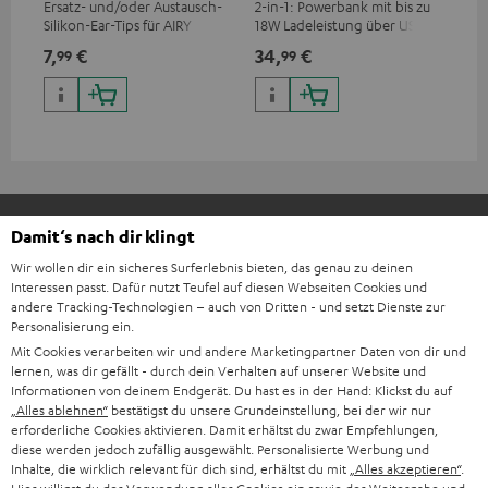
Ersatz- und/oder Austausch-
2-in-1: Powerbank mit bis zu
Hoc
Silikon-Ear-Tips für AIRY
18W Ladeleistung über USB
Sen
SPORTS
Typ C & Wireless Charger mit
pas
7,
€
34,
€
49
99
99
bis zu 10W Ladestrom
Blu
Kom
So
Lieferumfang
Damit‘s nach dir klingt
Wir wollen dir ein sicheres Surferlebnis bieten, das genau zu deinen
AIRY SPORTS
Interessen passt. Dafür nutzt Teufel auf diesen Webseiten Cookies und
andere Tracking-Technologien – auch von Dritten - und setzt Dienste zur
1 × AIRY SPORTS Silikon-Ohradapter (S, M, L) – Night Black
Personalisierung ein.
1 × Softcase für AIRY SPORTS (ET) – Schwarz
Mit Cookies verarbeiten wir und andere Marketingpartner Daten von dir und
lernen, was dir gefällt - durch dein Verhalten auf unserer Website und
1 × Micro-USB Kabel für AIRY SPORTS (ET)
Informationen von deinem Endgerät. Du hast es in der Hand: Klickst du auf
„Alles ablehnen“
bestätigst du unsere Grundeinstellung, bei der wir nur
erforderliche Cookies aktivieren. Damit erhältst du zwar Empfehlungen,
diese werden jedoch zufällig ausgewählt. Personalisierte Werbung und
Inhalte, die wirklich relevant für dich sind, erhältst du mit
„Alles akzeptieren“
.