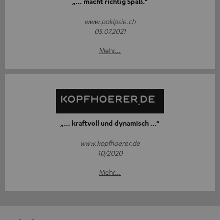
„… macht richtig Spaß.“
www.pokipsie.ch
05.07.2021
Mehr...
„… kraftvoll und dynamisch …“
www.kopfhoerer.de
10/2020
Mehr...