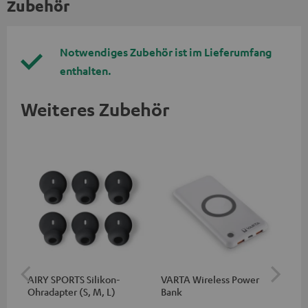
Zubehör
Notwendiges Zubehör ist im Lieferumfang
enthalten.
Weiteres Zubehör
AIRY SPORTS Silikon-
VARTA Wireless Power
Fe
Ohradapter (S, M, L)
Bank
Sy