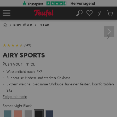
ZUM
NHALT
RINGEN
No
Abs
Startseite
Suche
Artike
im
KOPFHÖRER
IN-EAR
Waren
(849)
AIRY SPORTS
Push your limits.
Wasserdicht nach IPX7
Für präzise Höhen und starken Kickbass
Extrem weiche, biegsame Ohrbügel für einen festen, komfortablen
Sitz
Zeige mir mehr
Farbe:
Night Black
Arctic
Coral
Moon
Night
Steel