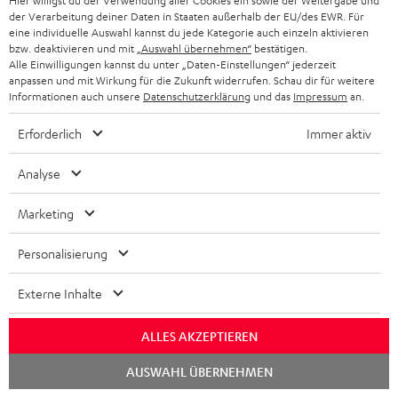
Hier willigst du der Verwendung aller Cookies ein sowie der Weitergabe und
der Verarbeitung deiner Daten in Staaten außerhalb der EU/des EWR. Für
eine individuelle Auswahl kannst du jede Kategorie auch einzeln aktivieren
bzw. deaktivieren und mit
„Auswahl übernehmen“
bestätigen.
Alle Einwilligungen kannst du unter „Daten-Einstellungen“ jederzeit
anpassen und mit Wirkung für die Zukunft widerrufen. Schau dir für weitere
Informationen auch unsere
Datenschutzerklärung
und das
Impressum
an.
Erforderlich
Immer aktiv
Analyse
Marketing
Downloads und Service
Personalisierung
D
Konformitätserklärung: AIRY SPORTS
Externe Inhalte
o
Quick Start Guide: AIRY SPORTS
k
ALLES AKZEPTIEREN
Safety Booklet: AIRY SPORTS
u
Chat
AUSWAHL ÜBERNEHMEN
Bedienungsanleitung: AIRY SPORTS
starten
m