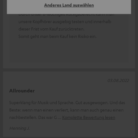
Anderes Land auswählen
Verfügung.
Durch unser 8-wöchiges Rückgaberecht kann man
unsere Kopfhörer ausgiebig testen und innerhalb
dieser Frist vom Kauf zurücktreten.
Somit geht man beim Kauf kein Risiko ein.
03.08.2022
Allrounder
Superklang für Musik und Sprache. Gut ausgewogen. Und das
Beste: wenn man einen verliert, kann man auch genau einen
nachbestellen. Das war G
Komplette Bewertung lesen
Henning J.