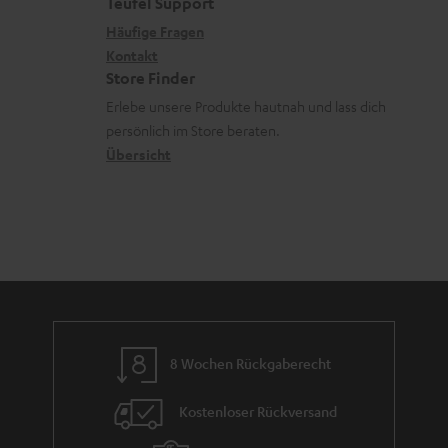
a
t
Teufel Support
r
s
x
k
e
Häufige Fragen
G
a
i
Kontakt
t
R
a
n
Store Finder
k
d
ü
r
d
Erlebe unsere Produkte hautnah und lass dich
o
a
c
a
persönlich im Store beraten.
n
t
k
Übersicht
n
e
n
t
n
a
i
h
e
m
e
8 Wochen Rückgaberecht
Kostenloser Rückversand