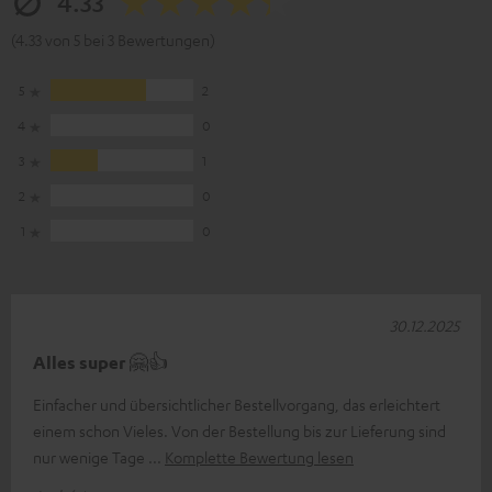
4.33
(4.33 von 5 bei 3 Bewertungen)
5
2
4
0
3
1
2
0
1
0
30.12.2025
Alles super 🤗👍
Einfacher und übersichtlicher Bestellvorgang, das erleichtert
einem schon Vieles. Von der Bestellung bis zur Lieferung sind
nur wenige Tage
Komplette Bewertung lesen