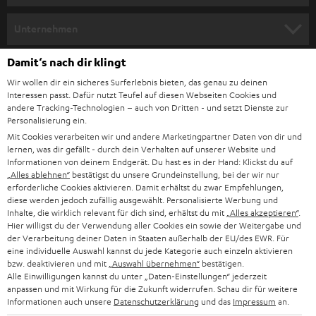
m
HEIMKINO
e
Unternehmen
l
HEIMKINO-KOMPLETTANLAGEN
SUPPORT
Damit‘s nach dir klingt
d
Teufel Onlineshops
Wir wollen dir ein sicheres Surferlebnis bieten, das genau zu deinen
SOUNDBAR
u
KARRIERE
Interessen passt. Dafür nutzt Teufel auf diesen Webseiten Cookies und
DEUTSCHLAND
n
andere Tracking-Technologien – auch von Dritten - und setzt Dienste zur
HIFI-LAUTSPRECHER
Personalisierung ein.
PRESSE & MARKETING
g
Mit Cookies verarbeiten wir und andere Marketingpartner Daten von dir und
ÖSTERREICH
SMART HOME
lernen, was dir gefällt - durch dein Verhalten auf unserer Website und
GESCHÄFTSKUNDEN
Informationen von deinem Endgerät. Du hast es in der Hand: Klickst du auf
„Alles ablehnen“
bestätigst du unsere Grundeinstellung, bei der wir nur
SCHWEIZ
BLUETOOTH-LAUTSPRECHER
PARTNERPROGRAMM
erforderliche Cookies aktivieren. Damit erhältst du zwar Empfehlungen,
diese werden jedoch zufällig ausgewählt. Personalisierte Werbung und
KOPFHÖRER
Inhalte, die wirklich relevant für dich sind, erhältst du mit
„Alles akzeptieren“
.
NIEDERLANDE
BLOG
Hier willigst du der Verwendung aller Cookies ein sowie der Weitergabe und
der Verarbeitung deiner Daten in Staaten außerhalb der EU/des EWR. Für
BLUETOOTH-KOPFHÖRER
NEWSLETTER
eine individuelle Auswahl kannst du jede Kategorie auch einzeln aktivieren
BELGIEN
bzw. deaktivieren und mit
„Auswahl übernehmen“
bestätigen.
STEREOANLAGEN
Alle Einwilligungen kannst du unter „Daten-Einstellungen“ jederzeit
STORES
anpassen und mit Wirkung für die Zukunft widerrufen. Schau dir für weitere
FRANKREICH
LAUTSPRECHER
Informationen auch unsere
Datenschutzerklärung
und das
Impressum
an.
DEINE VORTEILE BEI TEUFEL