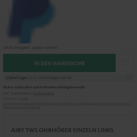
Jetzt shoppen, später zahlen.
IN DEN WARENKORB
, in 3 – 5 Werktagen bei dir
Auf Lager
Sicher einkaufen mit 8 Wochen Rückgaberecht
inkl. kostenlosem
Rückversand
Hersteller:
Teufel
Sicherheitshinweise
Ersatzteile
Reparaturen
Software-Updates
Gesetzliche Gewährleistung
Elektrogeräte Rücknahme
AIRY TWS OHRHÖRER EINZELN LINKS