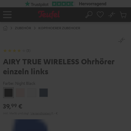
ZUM
NHALT
RINGEN
No
Abs
Startseite
Suche
Artike
im
ZUBEHÖR
KOPFHOERER ZUBEHOER
Waren
(3)
AIRY TRUE WIRELESS Ohrhörer
einzeln links
Farbe:
Night Black
Night
Pale
Silver
Steel
Black
Gold
White
Blue
39,
€
99
Inkl. MwSt
und zzgl.
Versandkosten
0,‐ €