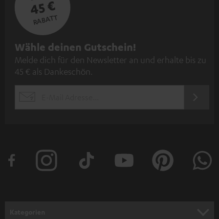
45 €
RABATT
N
Wähle deinen Gutschein!
Melde dich für den Newsletter an und erhalte bis zu
e
45 € als Dankeschön.
w
s
JETZT
EMAIL
l
ANME
WIDGET
e
t
t
e
r
a
n
Kategorien