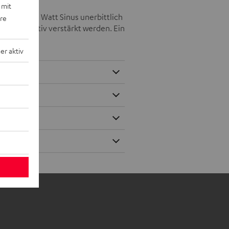
 mit
er mit 250 Watt Sinus unerbittlich
ere
nung positiv verstärkt werden. Ein
r aktiv