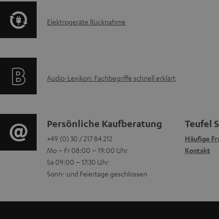
f
k
e
E
Elektrogeräte Rücknahme
o
t
z
l
r
F
u
e
m
A
m
A
Audio-Lexikon: Fachbegriffe schnell erklärt
k
a
Q
H
u
t
t
s
e
d
r
i
K
Persönliche Kaufberatung
Teufel 
r
i
o
+49 (0) 30 / 217 84 212
Häufige Fr
o
o
u
Mo – Fr 08:00 – 19:00 Uhr
Kontakt
o
g
n
n
Sa 09:00 – 17:30 Uhr
n
-
Sonn- und Feiertage geschlossen
e
e
t
t
L
r
n
a
e
e