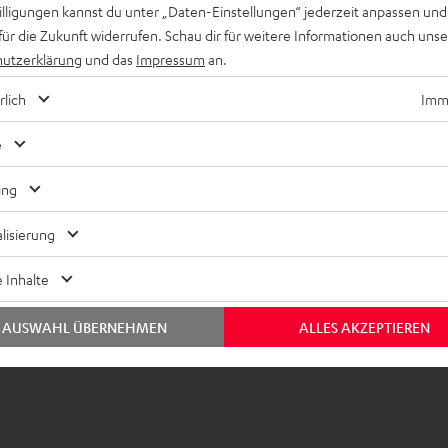
willigungen kannst du unter „Daten-Einstellungen“ jederzeit anpassen und
rne Class D-Endstufe treibt den 250 mm durchmessenden Tieftön
für die Zukunft widerrufen. Schau dir für weitere Informationen auch uns
i dessen beträchtliche Luftbewegungen von einer Bassreflex-Öff
utzerklärung
und das
Impressum
an.
 bis 33 Hz dürfte in dieser Preisklasse unerreicht sein.
rlich
Imme
bmessungen
e
nschlüsse
ing
lektronik
lisierung
autsprecher
 Inhalte
AUSWAHL ÜBERNEHMEN
ALLES AKZEPTIEREN