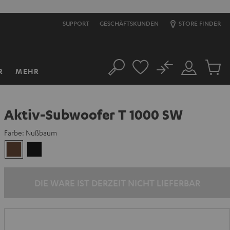
SUPPORT
GESCHÄFTSKUNDEN
STORE FINDER
No
R
MEHR
Suche
Mein
Artikel
Konto
im
Warenk
Aktiv-Subwoofer T 1000 SW
Farbe:
Nußbaum
Nußbaum
Schwarz
DIE WARE IST DERZEIT NICHT LIEFERBAR