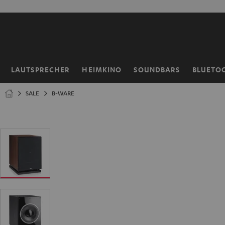
ZUM
NHALT
RINGEN
LAUTSPRECHER
HEIMKINO
SOUNDBARS
BLUETO
Startseite
SALE
B-WARE