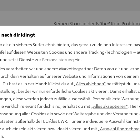
Keinen Store in der Nähe? Kein Problem,
beratung
beraten dich auch persönlich am Telefo
 nach dir klingt
Hier Termin buchen
n dir ein sicheres Surferlebnis bieten, das genau zu deinen Interessen pas
ufel auf diesen Webseiten Cookies und andere Tracking-Technologien – 
 und setzt Dienste zur Personalisierung ein.
ies verarbeiten wir und andere Marketingpartner Daten von dir und lernen
- durch dein Verhalten auf unserer Website und Informationen von deinem
 Du hast es in der Hand: Klickst du auf
„Alles ablehnen“
bestätigst du uns
tellung, bei der wir nur erforderliche Cookies aktivieren. Damit erhältst 
ngen, diese werden jedoch zufällig ausgewählt. Personalisierte Werbung
die wirklich relevant für dich sind, erhältst du mit
„Alles akzeptieren“
. Hier 
erwendung aller Cookies ein sowie der Weitergabe und der Verarbeitung 
 Staaten außerhalb der EU/des EWR. Für eine individuelle Auswahl kannst 
ubwoofer T 1000 SW
e auch einzeln aktivieren bzw. deaktivieren und mit
„Auswahl übernehme
netisch abgeschirmte Subwoofer T 1000 SW garantiert sowohl b
en.
al-Effekten im Heimkino eine beeindruckend tiefe, stets sauber