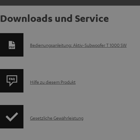
Downloads und Service
D
Bedienungsanleitung: Aktiv-Subwoofer T 1000 SW
o
k
P
u
Hilfe zu diesem Produkt
r
m
o
e
I
Gesetzliche Gewährleistung
d
n
n
u
t