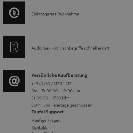
o
t
F
E
Elektrogeräte Rücknahme
r
e
A
l
m
r
Q
e
a
l
s
k
t
a
A
Audio-Lexikon: Fachbegriffe schnell erklärt
t
i
d
u
r
o
e
d
o
n
n
i
K
Persönliche Kaufberatung
g
e
o
o
+49 (0) 30 / 217 84 212
e
n
Mo – Fr 08:00 – 19:00 Uhr
-
n
r
z
Sa 09:00 – 17:30 Uhr
L
t
ä
u
Sonn- und Feiertage geschlossen
e
a
t
Teufel Support
r
x
k
e
Häufige Fragen
G
i
Kontakt
t
R
a