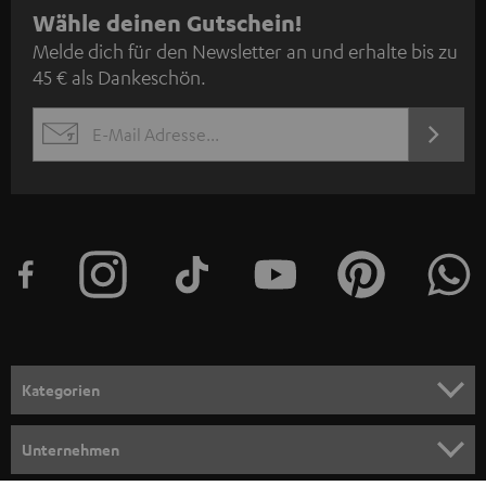
N
Wähle deinen Gutschein!
Melde dich für den Newsletter an und erhalte bis zu
e
45 € als Dankeschön.
w
s
JETZT
EMAIL
l
ANME
WIDGET
e
t
t
e
r
a
n
Kategorien
m
HEIMKINO
e
Unternehmen
l