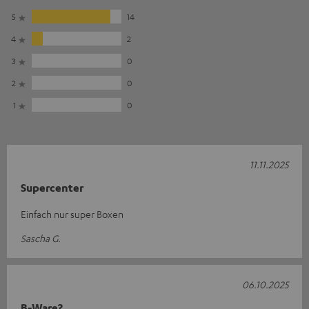
5
14
4
2
3
0
2
0
1
0
11.11.2025
Supercenter
Einfach nur super Boxen
Sascha G.
06.10.2025
B-Ware?