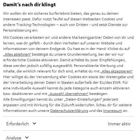
HEIMKINO-KOMPLETTANLAGEN
SUPPORT
Damit‘s nach dir klingt
d
Teufel Onlineshops
Wir wollen dir ein sicheres Surferlebnis bieten, das genau zu deinen
SOUNDBAR
u
KARRIERE
Interessen passt. Dafür nutzt Teufel auf diesen Webseiten Cookies und
DEUTSCHLAND
n
andere Tracking-Technologien – auch von Dritten - und setzt Dienste zur
HIFI-LAUTSPRECHER
Personalisierung ein.
PRESSE & MARKETING
g
Mit Cookies verarbeiten wir und andere Marketingpartner Daten von dir und
ÖSTERREICH
SMART HOME
lernen, was dir gefällt - durch dein Verhalten auf unserer Website und
GESCHÄFTSKUNDEN
Informationen von deinem Endgerät. Du hast es in der Hand: Klickst du auf
„Alles ablehnen“
bestätigst du unsere Grundeinstellung, bei der wir nur
SCHWEIZ
BLUETOOTH-LAUTSPRECHER
PARTNERPROGRAMM
erforderliche Cookies aktivieren. Damit erhältst du zwar Empfehlungen,
diese werden jedoch zufällig ausgewählt. Personalisierte Werbung und
KOPFHÖRER
Inhalte, die wirklich relevant für dich sind, erhältst du mit
„Alles akzeptieren“
.
NIEDERLANDE
BLOG
Hier willigst du der Verwendung aller Cookies ein sowie der Weitergabe und
der Verarbeitung deiner Daten in Staaten außerhalb der EU/des EWR. Für
BLUETOOTH-KOPFHÖRER
NEWSLETTER
eine individuelle Auswahl kannst du jede Kategorie auch einzeln aktivieren
BELGIEN
bzw. deaktivieren und mit
„Auswahl übernehmen“
bestätigen.
STEREOANLAGEN
Alle Einwilligungen kannst du unter „Daten-Einstellungen“ jederzeit
STORES
anpassen und mit Wirkung für die Zukunft widerrufen. Schau dir für weitere
FRANKREICH
LAUTSPRECHER
Informationen auch unsere
Datenschutzerklärung
und das
Impressum
an.
DEINE VORTEILE BEI TEUFEL
Erforderlich
Immer aktiv
POLEN
ULTIMA-SERIE
TEUFEL STORY
Analyse
IN-EAR-KOPFHÖRER