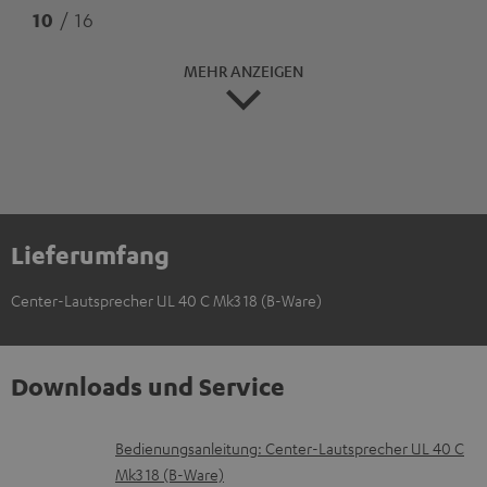
10
/ 16
MEHR ANZEIGEN
Lieferumfang
Center-Lautsprecher UL 40 C Mk3 18 (B-Ware)
Downloads und Service
D
Bedienungsanleitung: Center-Lautsprecher UL 40 C
Mk3 18 (B-Ware)
o