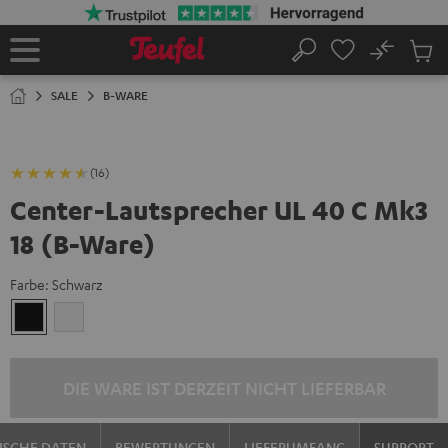
ZUM
NHALT
RINGEN
No
Abs
Startseite
Suche
Artike
im
SALE
B-WARE
Waren
(16)
Center-Lautsprecher UL 40 C Mk3
18 (B-Ware)
Farbe:
Schwarz
Schwarz
Weiß
DIE WARE IST DERZEIT NICHT LIEFERBAR
ISCHE DATEN
BEWERTUNGEN
LIEFERUMFANG
SUPPORT