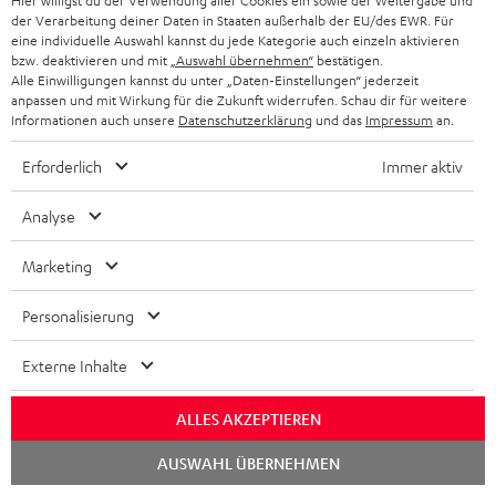
Hier willigst du der Verwendung aller Cookies ein sowie der Weitergabe und
Mehr...
der Verarbeitung deiner Daten in Staaten außerhalb der EU/des EWR. Für
eine individuelle Auswahl kannst du jede Kategorie auch einzeln aktivieren
bzw. deaktivieren und mit
„Auswahl übernehmen“
bestätigen.
Alle Einwilligungen kannst du unter „Daten-Einstellungen“ jederzeit
anpassen und mit Wirkung für die Zukunft widerrufen. Schau dir für weitere
Informationen auch unsere
Datenschutzerklärung
und das
Impressum
an.
Erforderlich
Immer aktiv
„… eine klare Kaufempfehlung.“
Analyse
www.my-digital-home.de
09/2019
Marketing
Mehr...
Personalisierung
Externe Inhalte
ALLES AKZEPTIEREN
Chat
AUSWAHL ÜBERNEHMEN
starten
„… gutes Verhältnis zwischen Effekten und