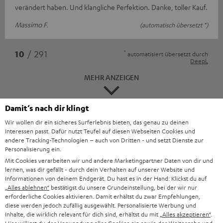
verändert haben. Und klangliche Perfektion. Danke, toller Kauf.
Massimo F.
(automatisch übersetzt *)
*
10
/ 291
automatisiert übersetzt durch
DeepL
MEHR ANZEIGEN
Damit‘s nach dir klingt
Wir wollen dir ein sicheres Surferlebnis bieten, das genau zu deinen
Interessen passt. Dafür nutzt Teufel auf diesen Webseiten Cookies und
andere Tracking-Technologien – auch von Dritten - und setzt Dienste zur
Personalisierung ein.
Mit Cookies verarbeiten wir und andere Marketingpartner Daten von dir und
lernen, was dir gefällt - durch dein Verhalten auf unserer Website und
Informationen von deinem Endgerät. Du hast es in der Hand: Klickst du auf
„… kraftvoll und voluminös.“
„Alles ablehnen“
bestätigst du unsere Grundeinstellung, bei der wir nur
erforderliche Cookies aktivieren. Damit erhältst du zwar Empfehlungen,
www.gamestar.de
diese werden jedoch zufällig ausgewählt. Personalisierte Werbung und
04.10.2019
Inhalte, die wirklich relevant für dich sind, erhältst du mit
„Alles akzeptieren“
.