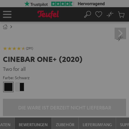
ZUM
NHALT
RINGEN
No
Abs
Startseite
Suche
Artike
im
Waren
(291)
CINEBAR ONE+ (2020)
Two for all
Farbe:
Schwarz
Schwarz
Weiß
/
Schwarz
DIE WARE IST DERZEIT NICHT LIEFERBAR
DATEN
BEWERTUNGEN
ZUBEHÖR
LIEFERUMFANG
SUP