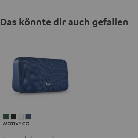
Das könnte dir auch gefallen
MOTIV®
MOTIV®
MOTIV®
MOTIV®
MOTIV® GO
GO
GO
GO
GO
Ivy
Night
Silver
Steel
Tragbar, stylisch, universell