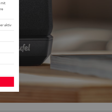
 mit
ere
r aktiv