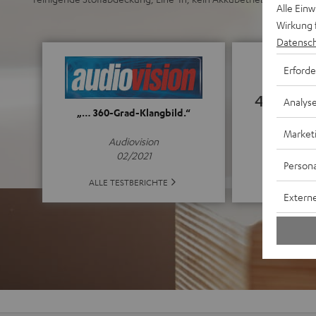
Alle Ein
Wirkung 
Datensch
Erforde
4.57
Analys
„… 360-Grad-Klangbild.“
Market
(4.57 von 5 b
Audiovision
02/2021
Persona
ALLE BE
ALLE TESTBERICHTE
Externe