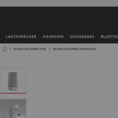
ZUM
NHALT
RINGEN
LAUTSPRECHER
HEIMKINO
SOUNDBARS
BLUETO
Startseite
WLAN LAUTSPRECHER
WLAN-LAUTSPRECHER KLEIN