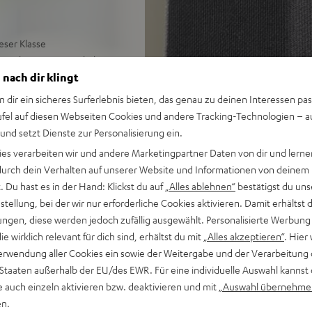
eser Klasse
Sprachsteuerung, schalte per
 nach dir klingt
xa App zwei oder mehr
 im Alexa Multiroom
n dir ein sicheres Surferlebnis bieten, das genau zu deinen Interessen pas
ssiven Membranen für eine
ufel auf diesen Webseiten Cookies und andere Tracking-Technologien – 
 und setzt Dienste zur Personalisierung ein.
lang an jeder Position im
ies verarbeiten wir und andere Marketingpartner Daten von dir und lernen
- durch dein Verhalten auf unserer Website und Informationen von deinem
-Gerät, Google Play Music,
 Du hast es in der Hand: Klickst du auf
„Alles ablehnen“
bestätigst du uns
tellung, bei der wir nur erforderliche Cookies aktivieren. Damit erhältst 
T App (iOS/Android), App
ngen, diese werden jedoch zufällig ausgewählt. Personalisierte Werbung
 aus Spotify App anspielbar
die wirklich relevant für dich sind, erhältst du mit
„Alles akzeptieren“
. Hier 
erwendung aller Cookies ein sowie der Weitergabe und der Verarbeitung 
aus allen Richtungen,
 Staaten außerhalb der EU/des EWR. Für eine individuelle Auswahl kannst 
e auch einzeln aktivieren bzw. deaktivieren und mit
„Auswahl übernehme
ker, hochwertige, leicht zu
en.