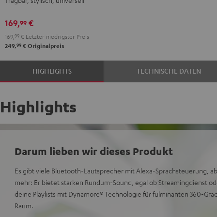
Green
Black
White
Blue
169,
€
99
169,
99
€
Letzter niedrigster Preis
99
249,
€
Originalpreis
HIGHLIGHTS
TECHNISCHE DATEN
Highlights
Darum lieben wir dieses Produkt
Es gibt viele Bluetooth-Lautsprecher mit Alexa-Sprachsteuerung, 
mehr: Er bietet starken Rundum-Sound, egal ob Streamingdienst ode
deine Playlists mit Dynamore® Technologie für fulminanten 360-Grad
Raum.