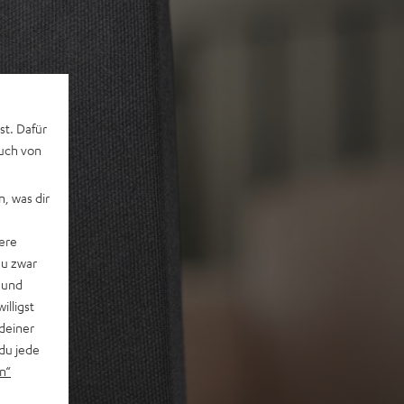
st. Dafür
auch von
, was dir
ere
du zwar
 und
willigst
deiner
du jede
n“