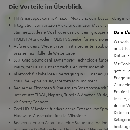
Die Vorteile im Überblick
HiFi Smart Speaker mit Amazon Alexa und dem besten Klang in di
Integration von Amazon Alexa und Amazon Music für vielseitige 
Damit‘s
Stimme z.B. deine Musik oder das Licht ein; gruppiere in der Ale
HOLIST M und/oder HOLIST S Speaker für synchrone Wiedergabe
Wir wolle
Aufwendiges 2-Wege-System mit integriertem Subwoofer und pa
nutzt Te
präzise, raumfüllende Wiedergabe
Dritten -
360-Grad-Sound dank Dynamore® Technologie für bestmöglichen K
Mit Cook
Raum, der HOLIST strahlt nach allen Richtungen ab
gefällt 
Bluetooth für kabellose Übertragung in CD-naher Qualität vom TV
Endgerät.
YouTube, Apple Music, Internetradio und mehr
Grundeins
Bequemes Einrichten & Steuern am Smartphone mit Teufel HOLIS
Empfehlu
unterstützt TIDAL, Napster, TuneIn & Amazon Music, Gerät direkt
Inhalte, 
via Spotify Connect
du der V
Zwei HD-Mikrofone für das sichere Erfassen von Sprachbefehlen 
Daten in
Hardware-Ausschalter für alle Mikrofone
Kategori
Bedientasten am Gerät für direkte Steuerung, Action Button, Wec
bestätig
reinigende Stoffabdeckung, Line-In, kein Akkubetrieb möglich