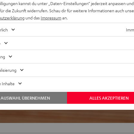
willigungen kannst du unter „Daten-Einstellungen“ jederzeit anpassen und
für die Zukunft widerrufen. Schau dir für weitere Informationen auch uns
utzerklärung
und das
Impressum
an.
rlich
Imme
e
ing
ei 140 Bewertungen)
lisierung
WERTUNGEN
 Inhalte
AUSWAHL ÜBERNEHMEN
ALLES AKZEPTIEREN