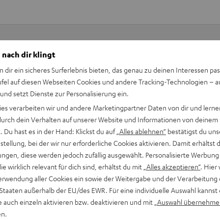
 nach dir klingt
Keinen Store in der Nähe? Kein Problem,
n dir ein sicheres Surferlebnis bieten, das genau zu deinen Interessen pas
beratung
beraten dich auch persönlich am Telefo
ufel auf diesen Webseiten Cookies und andere Tracking-Technologien – 
Hier Termin buchen
 und setzt Dienste zur Personalisierung ein.
ies verarbeiten wir und andere Marketingpartner Daten von dir und lernen
- durch dein Verhalten auf unserer Website und Informationen von deinem
 Du hast es in der Hand: Klickst du auf
„Alles ablehnen“
bestätigst du uns
tellung, bei der wir nur erforderliche Cookies aktivieren. Damit erhältst 
ngen, diese werden jedoch zufällig ausgewählt. Personalisierte Werbung
die wirklich relevant für dich sind, erhältst du mit
„Alles akzeptieren“
. Hier 
erwendung aller Cookies ein sowie der Weitergabe und der Verarbeitung 
 Staaten außerhalb der EU/des EWR. Für eine individuelle Auswahl kannst 
e auch einzeln aktivieren bzw. deaktivieren und mit
„Auswahl übernehme
en.