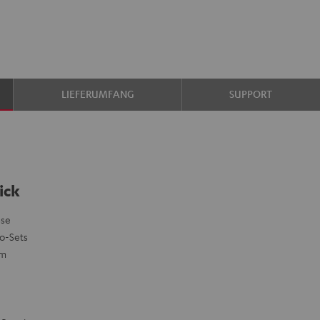
LIEFERUMFANG
SUPPORT
ick
sse
eo-Sets
mm