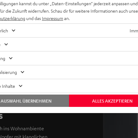
willigungen kannst du unter „Daten-Einstellungen“ jederzeit anpassen und
für die Zukunft widerrufen. Schau dir für weitere Informationen auch uns
utzerklärung
und das
Impressum
an.
rlich
Imme
e
ing
lisierung
 Inhalte
AUSWAHL ÜBERNEHMEN
ALLES AKZEPTIEREN
s
ach ins Wohnambiente
oofer mit klanglichen