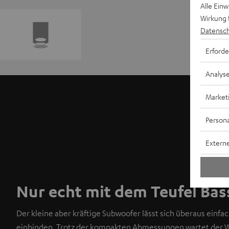
Alle Ein
Wirkung 
Datensch
Erforde
Analys
Market
Persona
Externe
Nur echt mit dem Teufel Bas
Der kleine aber kräftige Subwoofer lässt sich überaus einf
einbinden. Trotz der kompakten Abmessungen wartet der W