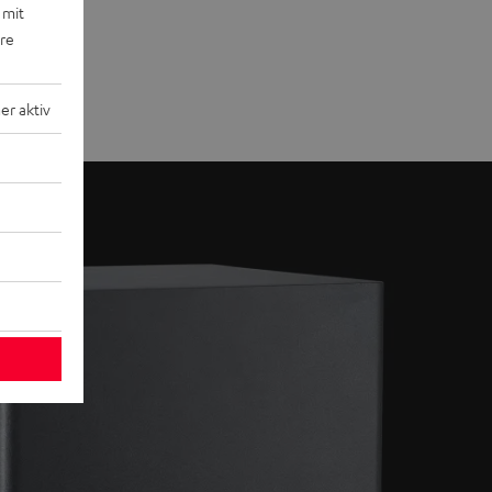
 mit
ere
r aktiv