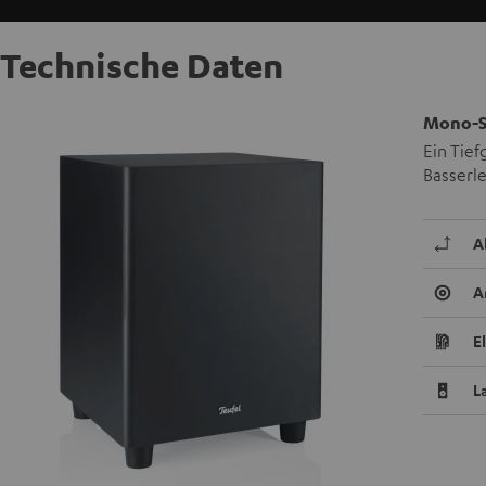
Technische Daten
Mono-S
Ein Tief
Basserle
A
A
E
L