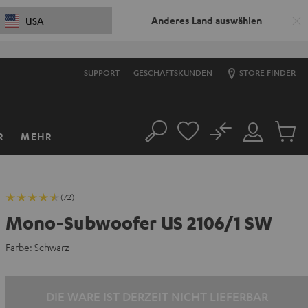
Anderes Land auswählen
USA
SUPPORT
GESCHÄFTSKUNDEN
STORE FINDER
No
R
MEHR
Suche
Mein
Artikel
Konto
im
Warenk
(72)
Mono-Subwoofer US 2106/1 SW
Farbe:
Schwarz
DIE WARE IST DERZEIT NICHT LIEFERBAR