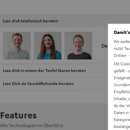
Lass dich telefonisch beraten
Damit‘s
Wir wolle
Deine Kauf
nutzt Te
Dritten -
Mit Cook
Lass dich in einem der Teufel Stores beraten
gefällt 
Endgerät.
Lass Dich als Geschäftskunde beraten
Grundeins
Empfehlu
Inhalte, 
du der V
Features
Daten in
Kategori
Alle Technologien im Überblick
bestätig