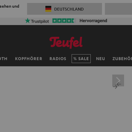
 sehen und
DEUTSCHLAND
OTH
KOPFHÖRER
RADIOS
SALE
NEU
ZUBEHÖ