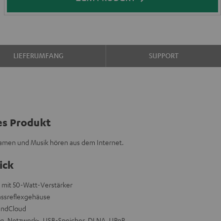
LIEFERUMFANG
SUPPORT
es Produkt
eamen und Musik hören aus dem Internet.
ick
mit 50-Watt-Verstärker
ssreflexgehäuse
oundCloud
g, Netzwerk-, USB-Speicher, DLNA, UPnP