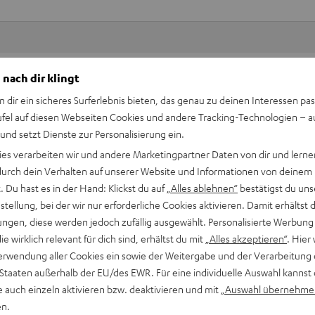
 nach dir klingt
Keinen Store in der Nähe? Kein Problem,
beratung
beraten dich auch persönlich am Telefo
n dir ein sicheres Surferlebnis bieten, das genau zu deinen Interessen pas
Hier Termin buchen
ufel auf diesen Webseiten Cookies und andere Tracking-Technologien – 
 und setzt Dienste zur Personalisierung ein.
ies verarbeiten wir und andere Marketingpartner Daten von dir und lernen
- durch dein Verhalten auf unserer Website und Informationen von deinem
 Du hast es in der Hand: Klickst du auf
„Alles ablehnen“
bestätigst du uns
tellung, bei der wir nur erforderliche Cookies aktivieren. Damit erhältst 
ngen, diese werden jedoch zufällig ausgewählt. Personalisierte Werbung
die wirklich relevant für dich sind, erhältst du mit
„Alles akzeptieren“
. Hier 
erwendung aller Cookies ein sowie der Weitergabe und der Verarbeitung 
 Staaten außerhalb der EU/des EWR. Für eine individuelle Auswahl kannst 
e auch einzeln aktivieren bzw. deaktivieren und mit
„Auswahl übernehme
en.