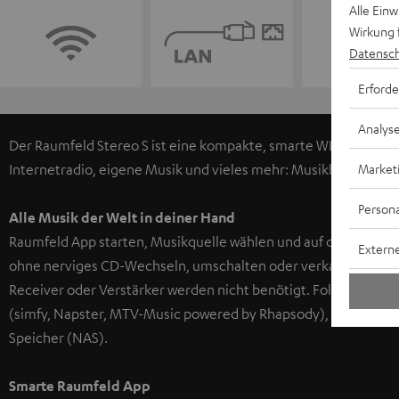
Alle Ein
Wirkung 
Datensch
Erforde
Analys
Der Raumfeld Stereo S ist eine kompakte, smarte WLAN-fähige
Market
Internetradio, eigene Musik und vieles mehr: Musikhören 2.0 g
Persona
Alle Musik der Welt in deiner Hand
Raumfeld App starten, Musikquelle wählen und auf dem Sofa be
Externe
ohne nerviges CD-Wechseln, umschalten oder verkabeln. Die Ü
Receiver oder Verstärker werden nicht benötigt. Folgende Mus
(simfy, Napster, MTV-Music powered by Rhapsody), Internetr
Speicher (NAS).
Smarte Raumfeld App