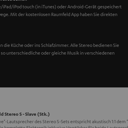
e/iPad/iPod touch (in iTunes) oder Android-Gerät gespeichert
wege. Mit der kostenlosen Raumfeld App haben Sie direkten
in die Küche oder ins Schlafzimmer. Alle Stereo bedienen Sie
so unterschiedliche oder gleiche Musik in verschiedenen
d Stereo S - Slave (Stk.)
ve"-Lautsprecher des Stereo S-Sets entspricht akustisch 1:1 dem "
e komplette Elektronik inklusive Verstärker für beide Lautspre