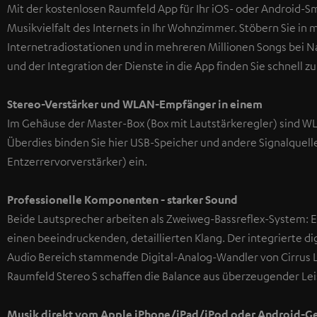
Mit der kostenlosen Raumfeld App für Ihr iOS- oder Android-S
Musikvielfalt des Internets in Ihr Wohnzimmer. Stöbern Sie in 
Internetradiostationen und in mehreren Millionen Songs bei N
und der Integration der Dienste in die App finden Sie schnell z
Stereo-Verstärker und WLAN-Empfänger in einem
Im Gehäuse der Master-Box (Box mit Lautstärkeregler) sind 
Überdies binden Sie hier USB-Speicher und andere Signalquelle
Entzerrervorverstärker) ein.
Professionelle Komponenten
- starker Sound
Beide Lautsprecher arbeiten als Zweiweg-Bassreflex-System:
einen beeindruckenden, detaillierten Klang. Der integrierte di
Audio Bereich stammende Digital-Analog-Wandler von Cirrus L
Raumfeld Stereo S schaffen die Balance aus überzeugender Le
Musik direkt vom Apple iPhone/iPad/iPod oder Android-Ge