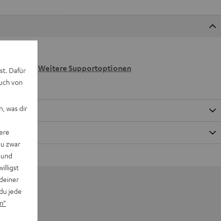
 wir
n.
Weitere Supportoptionen
st. Dafür
auch von
, was dir
ere
du zwar
 und
willigst
deiner
du jede
n“