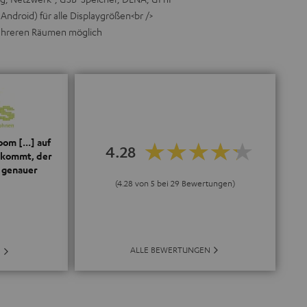
Android) für alle Displaygrößen<br />
mehreren Räumen möglich
om [...] auf
4.28
nkommt‚ der
l genauer
(4.28 von 5 bei 29 Bewertungen)
ALLE BEWERTUNGEN
E