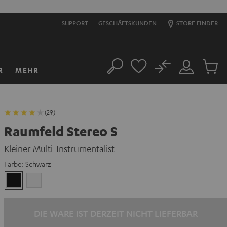
SUPPORT
GESCHÄFTSKUNDEN
STORE FINDER
No
R
MEHR
Suche
Mein
Artikel
Konto
im
Warenk
(29)
Raumfeld Stereo S
Kleiner Multi-Instrumentalist
Farbe:
Schwarz
Schwarz
Weiß
DIE WARE IST DERZEIT NICHT LIEFERBAR