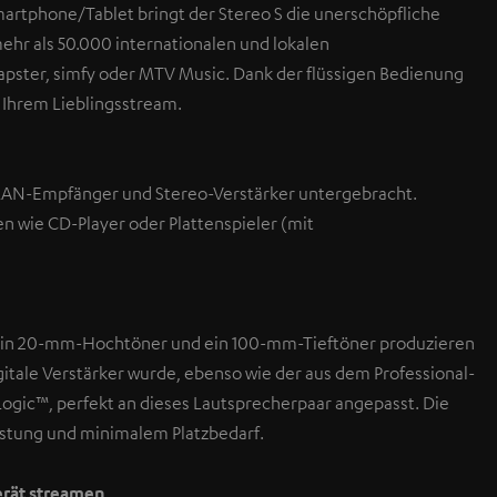
martphone/Tablet bringt der Stereo S die unerschöpfliche
mehr als 50.000 internationalen und lokalen
apster, simfy oder MTV Music. Dank der flüssigen Bedienung
u Ihrem Lieblingsstream.
WLAN-Empfänger und Stereo-Verstärker untergebracht.
n wie CD-Player oder Plattenspieler (mit
 Ein 20-mm-Hochtöner und ein 100-mm-Tieftöner produzieren
gitale Verstärker wurde, ebenso wie der aus dem Professional-
ogic™, perfekt an dieses Lautsprecherpaar angepasst. Die
istung und minimalem Platzbedarf.
rät streamen