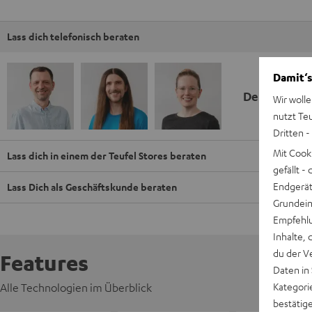
Lass dich telefonisch beraten
Damit‘s
Deine Kauf
Wir wolle
nutzt Te
Dritten -
Mit Cook
Lass dich in einem der Teufel Stores beraten
gefällt 
Endgerät.
Lass Dich als Geschäftskunde beraten
Grundeins
Empfehlu
Inhalte, 
du der V
Features
Daten in
Kategori
Alle Technologien im Überblick
bestätig