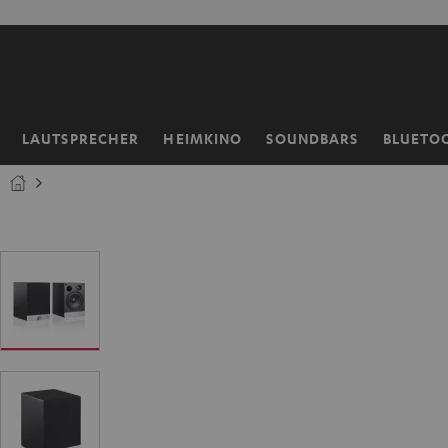
ZUM
NHALT
RINGEN
LAUTSPRECHER
HEIMKINO
SOUNDBARS
BLUETO
Startseite