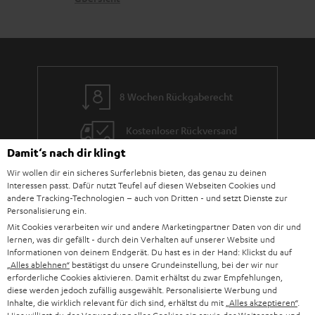
n
e
n
t
n
a
i
h
e
m
8 Wochen Rückgaberecht
e
Kostenloser Rückversand
Damit‘s nach dir klingt
9 Teufel Stores
Wir wollen dir ein sicheres Surferlebnis bieten, das genau zu deinen
Interessen passt. Dafür nutzt Teufel auf diesen Webseiten Cookies und
Mehr als 45 Jahre Erfahrung
andere Tracking-Technologien – auch von Dritten - und setzt Dienste zur
Personalisierung ein.
Mit Cookies verarbeiten wir und andere Marketingpartner Daten von dir und
lernen, was dir gefällt - durch dein Verhalten auf unserer Website und
Informationen von deinem Endgerät. Du hast es in der Hand: Klickst du auf
„Alles ablehnen“
bestätigst du unsere Grundeinstellung, bei der wir nur
erforderliche Cookies aktivieren. Damit erhältst du zwar Empfehlungen,
diese werden jedoch zufällig ausgewählt. Personalisierte Werbung und
Inhalte, die wirklich relevant für dich sind, erhältst du mit
„Alles akzeptieren“
.