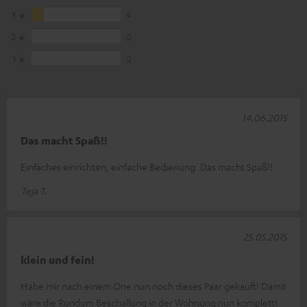
3
4
2
0
1
0
14.06.2015
Das macht Spaß!!
Einfaches einrichten, einfache Bedienung. Das macht Spaß!!
Teja T.
25.05.2015
klein und fein!
Habe mir nach einem One nun noch dieses Paar gekauft! Damit
wäre die Rundum Beschallung in der Wohnung nun komplett!