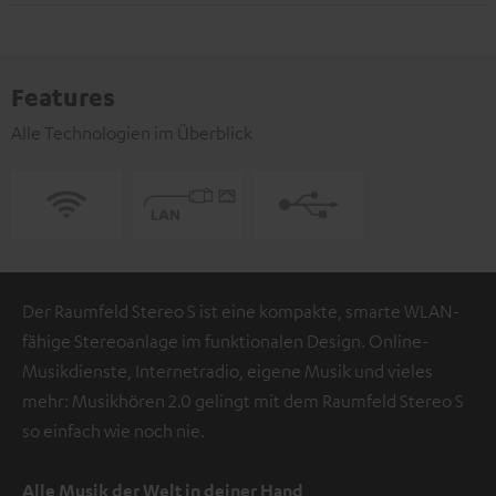
Features
Alle Technologien im Überblick
Der Raumfeld Stereo S ist eine kompakte, smarte WLAN-
fähige Stereoanlage im funktionalen Design. Online-
Musikdienste, Internetradio, eigene Musik und vieles
mehr: Musikhören 2.0 gelingt mit dem Raumfeld Stereo S
so einfach wie noch nie.
Alle Musik der Welt in deiner Hand