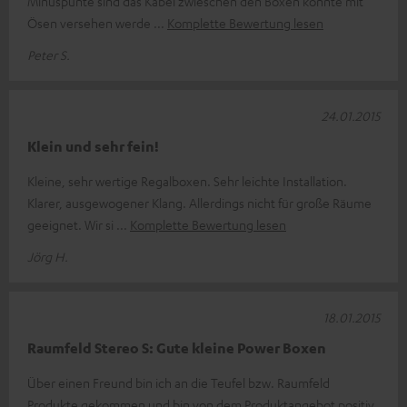
Minuspunte sind das Kabel zwieschen den Boxen könnte mit
Ösen versehen werde
Komplette Bewertung lesen
Peter S.
24.01.2015
Klein und sehr fein!
Kleine, sehr wertige Regalboxen. Sehr leichte Installation.
Klarer, ausgewogener Klang. Allerdings nicht für große Räume
geeignet. Wir si
Komplette Bewertung lesen
Jörg H.
18.01.2015
Raumfeld Stereo S: Gute kleine Power Boxen
Über einen Freund bin ich an die Teufel bzw. Raumfeld
Produkte gekommen und bin von dem Produktangebot positiv