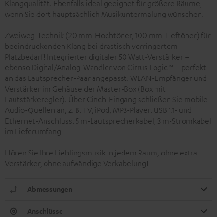
Klangqualität. Ebenfalls ideal geeignet für größere Räume,
wenn Sie dort hauptsächlich Musikuntermalung wünschen.
Zweiweg-Technik (20 mm-Hochtöner, 100 mm-Tieftöner) für
beeindruckenden Klang bei drastisch verringertem
Platzbedarf! Integrierter digitaler 50 Watt-Verstärker –
ebenso Digital/Analog-Wandler von Cirrus Logic™ – perfekt
an das Lautsprecher-Paar angepasst. WLAN-Empfänger und
Verstärker im Gehäuse der Master-Box (Box mit
Lautstärkeregler). Über Cinch-Eingang schließen Sie mobile
Audio-Quellen an, z. B. TV, iPod, MP3-Player. USB 1.1- und
Ethernet-Anschluss. 5 m-Lautsprecherkabel, 3 m-Stromkabel
im Lieferumfang.
Hören Sie Ihre Lieblingsmusik in jedem Raum, ohne extra
Verstärker, ohne aufwändige Verkabelung!
Abmessungen
Anschlüsse