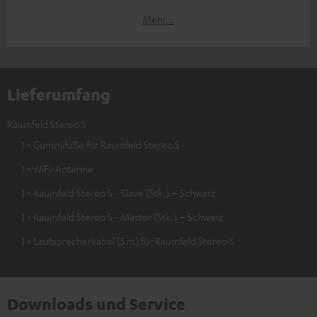
Mehr...
Lieferumfang
Raumfeld Stereo S
1 × Gummifüße für Raumfeld Stereo S
1 × WiFi-Antenne
1 × Raumfeld Stereo S - Slave (Stk.) – Schwarz
1 × Raumfeld Stereo S - Master (Stk.) – Schwarz
1 × Lautsprecherkabel (5 m) für Raumfeld Stereo S
Downloads und Service