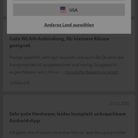
Florian B.
USA
Anderes Land auswählen
27.02.2015
Gute WLAN-Anbindung, für kleinere Räume
geeignet
Prompt geliefert, sehr gut verpackt und auch die Qualität der
Komponenten ist ausgezeichnet und wertig! Ausgepackt,
angeschlossen ans LAN un
Komplette Bewertung lesen
Gebhard R.
21.02.2015
Sehr gute Hardware; leider komplett unbrauchbare
Android-App
Ich gebe dem Produkt noch drei Sterne, weil die Lautsprecher