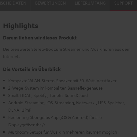
ISCHE DATEN
BEWERTUNGEN
LIEFERUMFANG
SUPPORT
Highlights
Darum lieben wir dieses Produkt
Die preiswerte Stereo-Box zum Streamen und Musik hören aus dem
Internet.
Die Vorteile im Überblick
Kompakte WLAN-Stereo-Speaker mit 50-Watt-Verstärker
2-Wege-System im kompakten Bassreflexgehäuse
Spielt TIDAL, Spotify , TuneIn, SoundCloud
Android-Streaming, iOS-Streaming, Netzwerk-, USB-Speicher,
DLNA, UPnP
Bedienung über gratis App (iOS & Android) für alle
Displaygrößen<br />
Multiroom-Setups für Musik in mehreren Räumen möglich