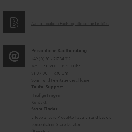
m
Q
e
e
a
s
r
k
t
u
A
Audio-Lexikon: Fachbegriffe schnell erklärt
t
i
n
u
r
o
t
d
o
n
e
i
K
Persönliche Kaufberatung
g
e
r
o
o
+49 (0) 30 / 217 84 212
e
n
l
Mo – Fr 08:00 – 19:00 Uhr
-
n
r
z
a
Sa 09:00 – 17:30 Uhr
L
t
ä
u
Sonn- und Feiertage geschlossen
d
e
a
t
Teufel Support
r
e
x
k
e
Häufige Fragen
G
n
i
Kontakt
t
R
a
Store Finder
k
d
ü
r
Erlebe unsere Produkte hautnah und lass dich
o
a
c
a
persönlich im Store beraten.
n
t
k
Übersicht