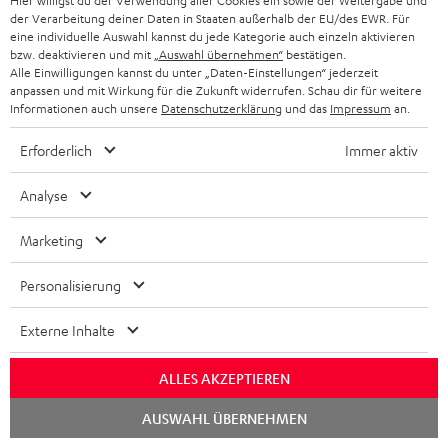
Hier willigst du der Verwendung aller Cookies ein sowie der Weitergabe und
der Verarbeitung deiner Daten in Staaten außerhalb der EU/des EWR. Für
eine individuelle Auswahl kannst du jede Kategorie auch einzeln aktivieren
bzw. deaktivieren und mit
„Auswahl übernehmen“
bestätigen.
Alle Einwilligungen kannst du unter „Daten-Einstellungen“ jederzeit
anpassen und mit Wirkung für die Zukunft widerrufen. Schau dir für weitere
Teufel Blog
Informationen auch unsere
Datenschutzerklärung
und das
Impressum
an.
Audio-Technologien, HiFi-Trends, Tipps & Tricks
Erforderlich
Immer aktiv
Teufel Support
Analyse
Häufige Fragen
Kontakt
Marketing
Rückgabe / Rücktritt
Sendungsverfolgung
Personalisierung
Externe Inhalte
Store Finder
Erlebe unsere Produkte hautnah und lass dich persönlich
ALLES AKZEPTIEREN
im Store beraten.
Chat
AUSWAHL ÜBERNEHMEN
starten