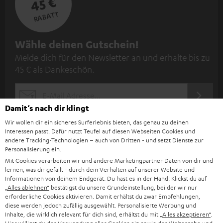
45 €
RABATT
N
Wähle deinen Gutschein!
Melde dich für den Newsletter an und erhalte bis zu
e
45 € als Dankeschön.
w
s
JETZT
EMAIL
l
ANME
Damit‘s nach dir klingt
WIDGET
e
Wir wollen dir ein sicheres Surferlebnis bieten, das genau zu deinen
t
Interessen passt. Dafür nutzt Teufel auf diesen Webseiten Cookies und
andere Tracking-Technologien – auch von Dritten - und setzt Dienste zur
t
Personalisierung ein.
Mit Cookies verarbeiten wir und andere Marketingpartner Daten von dir und
e
lernen, was dir gefällt - durch dein Verhalten auf unserer Website und
r
Informationen von deinem Endgerät. Du hast es in der Hand: Klickst du auf
„Alles ablehnen“
bestätigst du unsere Grundeinstellung, bei der wir nur
a
erforderliche Cookies aktivieren. Damit erhältst du zwar Empfehlungen,
diese werden jedoch zufällig ausgewählt. Personalisierte Werbung und
n
Kategorien
Inhalte, die wirklich relevant für dich sind, erhältst du mit
„Alles akzeptieren“
.