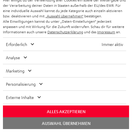
m
Hier willigst du der Verwendung aller Cookies ein sowie der Weitergabe und
der Verarbeitung deiner Daten in Staaten außerhalb der EU/des EWR. Für
HEIMKINO
e
Unternehmen
eine individuelle Auswahl kannst du jede Kategorie auch einzeln aktivieren
bzw. deaktivieren und mit
„Auswahl übernehmen“
bestätigen.
l
HEIMKINO-KOMPLETTANLAGEN
Alle Einwilligungen kannst du unter „Daten-Einstellungen“ jederzeit
SUPPORT
d
Teufel Onlineshops
anpassen und mit Wirkung für die Zukunft widerrufen. Schau dir für weitere
Informationen auch unsere
Datenschutzerklärung
und das
Impressum
an.
SOUNDBAR
u
KARRIERE
DEUTSCHLAND
n
Erforderlich
Immer aktiv
HIFI-LAUTSPRECHER
PRESSE & MARKETING
g
ÖSTERREICH
Analyse
SMART HOME
GESCHÄFTSKUNDEN
Marketing
SCHWEIZ
BLUETOOTH-LAUTSPRECHER
PARTNERPROGRAMM
Personalisierung
KOPFHÖRER
NIEDERLANDE
BLOG
Externe Inhalte
BLUETOOTH-KOPFHÖRER
NEWSLETTER
BELGIEN
STEREOANLAGEN
ALLES AKZEPTIEREN
STORES
FRANKREICH
Chat
AUSWAHL ÜBERNEHMEN
LAUTSPRECHER
starten
DEINE VORTEILE BEI TEUFEL