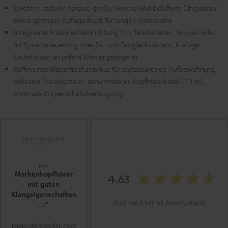
Leichter, stabiler Korpus, große, weiche und belüftete Ohrpolster
sowie geringer Auflagedruck für lange Hörsessions
Integrierte Freisprecheinrichtung fürs Telefonieren, Skypen oder
für Sprachsteuerung über Siri und Google Assistant, kräftige
Lautstärken an jedem Wiedergabegerät
Raffinierter Klappmechanismus für platzsparende Aufbewahrung,
inklusive Transportbox, abnehmbares Kopfhörerkabel (1,3 m),
minimale Körperschallübertragung
„…
Markenkopfhörer
4.63
mit guten
Klangeigenschaften
(4.63 von 5 bei 168 Bewertungen)
…“
www.dervinylist.com