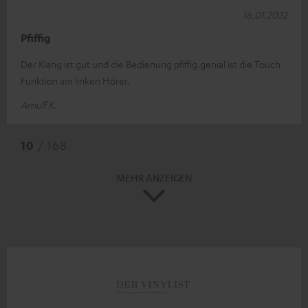
16.01.2022
Pfiffig
Der Klang ist gut und die Bedienung pfiffig.genial ist die Touch
Funktion am linken Hörer.
Arnulf K.
10
/ 168
MEHR ANZEIGEN