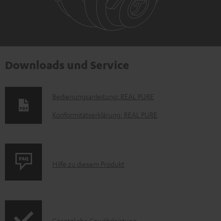
Downloads und Service
D
Bedienungsanleitung: REAL PURE
o
Konformitätserklärung: REAL PURE
k
u
m
P
Hilfe zu diesem Produkt
e
r
n
o
t
d
e
Gesetzliche Gewährleistung