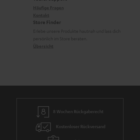
r
n
x
k
e
Häufige Fragen
G
i
Kontakt
t
R
a
Store Finder
k
d
ü
r
Erlebe unsere Produkte hautnah und lass dich
o
a
c
a
persönlich im Store beraten.
n
t
k
Übersicht
n
e
n
t
n
a
i
h
e
m
e
8 Wochen Rückgaberecht
Kostenloser Rückversand