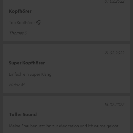
01.03.2022
Kopfhörer
Top Kopfhörer 🎧
Thomas S.
21.02.2022
Super Kopfhörer
Einfach ein Super Klang
Heinz M.
18.02.2022
Toller Sound
Meine Frau benutzt ihn zur Meditation und ich wurde gelobt