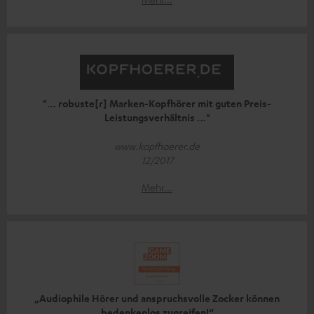
"… robuste[r] Marken-Kopfhörer mit guten Preis-
Leistungsverhältnis …"
www.kopfhoerer.de
12/2017
Mehr...
„Audiophile Hörer und anspruchsvolle Zocker können
bedenkenlos zugreifen!“