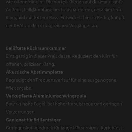
wie offene klingen. Die Vorteile liegen auf der Hand: gute
Außenschalldämpfung bei transparentem, detailliertem
Klangbild mit fettem Bass. Entwickelt hier in Berlin, knüpft
der REAL an den erfolgreichen Vorgänger an.
Belüftete Rückraumkammer
Einzigartig in dieser Preisklasse. Reduziert den Klirr für
offenen, präzisen Klang.
Akustische Abstimmplatte
Begradigt den Frequenzverlauf für eine ausgewogene
Wiedergabe.
Verkupferte Aluminiumschwingspule
Bewirkt hohe Pegel, bei hoher Impulstreue und geringen
Verzerrungen.
Geeignet für Brillenträger
Geringer Auflagedruck für lange Hörsessions. Abriebfest,