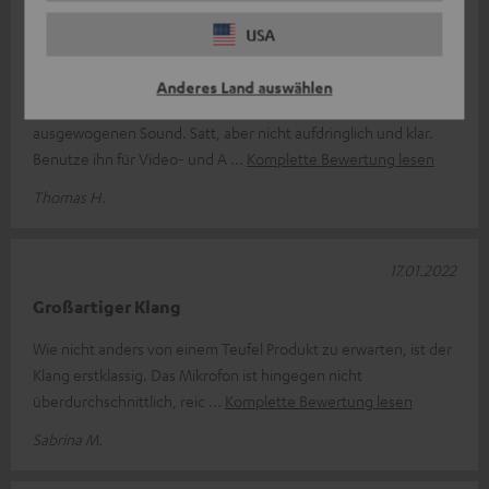
09.02.2022
USA
Super Sound
Anderes Land auswählen
Der Real Pure ist angenehm zu tragen und hat einen
ausgewogenen Sound. Satt, aber nicht aufdringlich und klar.
Benutze ihn für Video- und A
Komplette Bewertung lesen
Thomas H.
17.01.2022
Großartiger Klang
Wie nicht anders von einem Teufel Produkt zu erwarten, ist der
Klang erstklassig. Das Mikrofon ist hingegen nicht
überdurchschnittlich, reic
Komplette Bewertung lesen
Sabrina M.