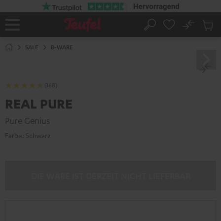
ZUM
NHALT
RINGEN
No
Abs
Startseite
Suche
Artike
im
SALE
B-WARE
Waren
(168)
REAL PURE
Pure Genius
Farbe:
Schwarz
DIE WARE IST DERZEIT NICHT LIEFERBAR