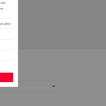
 mit
ere
r aktiv