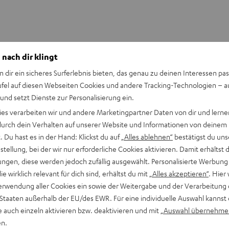
 nach dir klingt
n dir ein sicheres Surferlebnis bieten, das genau zu deinen Interessen pas
ufel auf diesen Webseiten Cookies und andere Tracking-Technologien – 
 und setzt Dienste zur Personalisierung ein.
Keinen Store in der Nähe? Kein Problem,
beratung
beraten dich auch persönlich am Telefo
ies verarbeiten wir und andere Marketingpartner Daten von dir und lernen
Hier Termin buchen
- durch dein Verhalten auf unserer Website und Informationen von deinem
 Du hast es in der Hand: Klickst du auf
„Alles ablehnen“
bestätigst du uns
tellung, bei der wir nur erforderliche Cookies aktivieren. Damit erhältst 
ngen, diese werden jedoch zufällig ausgewählt. Personalisierte Werbung
die wirklich relevant für dich sind, erhältst du mit
„Alles akzeptieren“
. Hier 
erwendung aller Cookies ein sowie der Weitergabe und der Verarbeitung 
 Staaten außerhalb der EU/des EWR. Für eine individuelle Auswahl kannst 
e auch einzeln aktivieren bzw. deaktivieren und mit
„Auswahl übernehme
en.