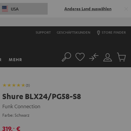
Anderes Land auswählen
USA
sten sparen mit
VKF-72F
06
D
:
09
H
:
19
M
:
58
S
SUPPORT
GESCHÄFTSKUNDEN
STORE FINDER
No
R
MEHR
Suche
Mein
Artikel
Konto
im
Warenk
(3)
Shure BLX24/PG58-S8
Funk Connection
Farbe:
Schwarz
319,
€
‐