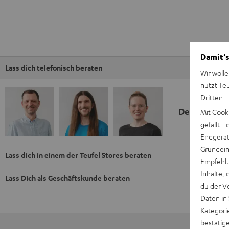
Damit‘s
Lass dich telefonisch beraten
Wir wolle
nutzt Te
Dritten -
Deine Kauf
Mit Cook
gefällt 
Endgerät.
Grundeins
Lass dich in einem der Teufel Stores beraten
Empfehlu
Inhalte, 
Lass Dich als Geschäftskunde beraten
du der V
Daten in
Kategori
bestätig