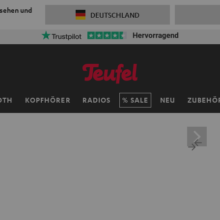
 sehen und
DEUTSCHLAND
50% Versandko
OTH
KOPFHÖRER
RADIOS
SALE
NEU
ZUBEHÖ