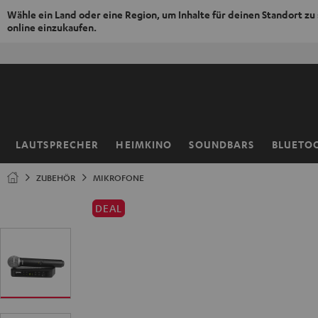
Wähle ein Land oder eine Region, um Inhalte für deinen Standort zu
online einzukaufen.
ZUM
NHALT
RINGEN
LAUTSPRECHER
HEIMKINO
SOUNDBARS
BLUETO
Startseite
ZUBEHÖR
MIKROFONE
DEAL