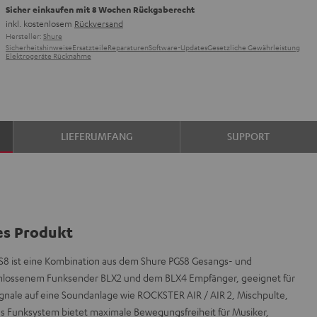
Sicher einkaufen mit 8 Wochen Rückgaberecht
inkl. kostenlosem
Rückversand
Hersteller:
Shure
Sicherheitshinweise
Ersatzteile
Reparaturen
Software-Updates
Gesetzliche Gewährleistung
Elektrogeräte Rücknahme
LIEFERUMFANG
SUPPORT
es Produkt
8 ist eine Kombination aus dem Shure PG58 Gesangs- und
chlossenem Funksender BLX2 und dem BLX4 Empfänger, geeignet für
gnale auf eine Soundanlage wie ROCKSTER AIR / AIR 2, Mischpulte,
 Funksystem bietet maximale Bewegungsfreiheit für Musiker,