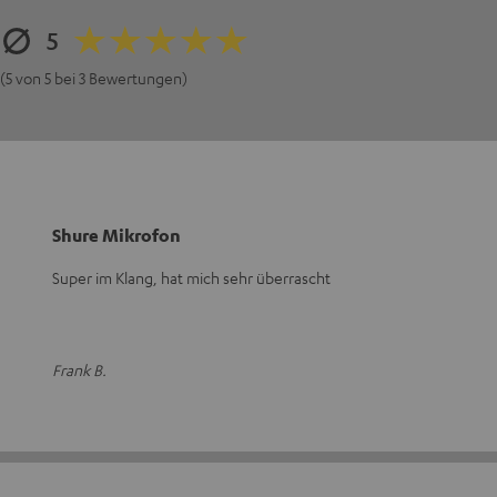
5
(5 von 5 bei 3 Bewertungen)
Shure Mikrofon
Super im Klang, hat mich sehr überrascht
Frank B.