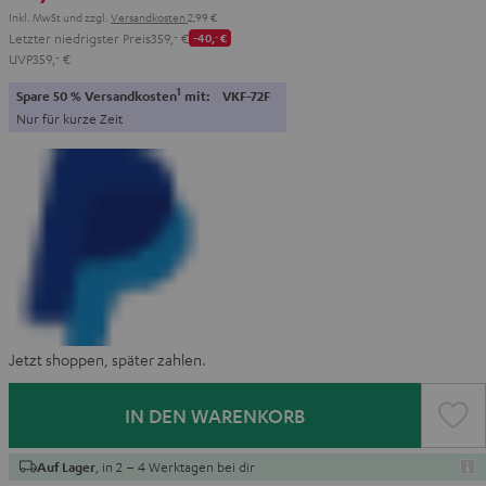
Inkl. MwSt
und zzgl.
Versandkosten
2,99 €
Letzter niedrigster Preis
359,
‐
€
-40,
‐
€
UVP
359,
‐
€
1
Spare 50 % Versandkosten
mit:
VKF-72F
Nur für kurze Zeit
Jetzt shoppen, später zahlen.
IN DEN WARENKORB
, in 2 – 4 Werktagen bei dir
Auf Lager