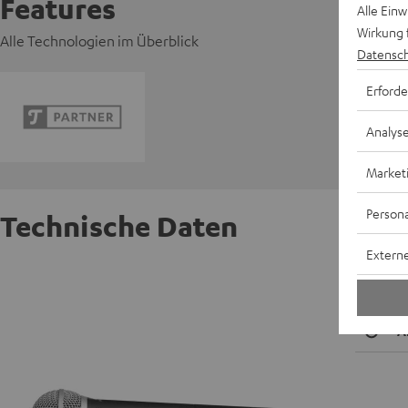
Features
Alle Ein
Wirkung 
Alle Technologien im Überblick
Datensch
Erforde
Analys
Market
Persona
Technische Daten
Externe
Shure 
A