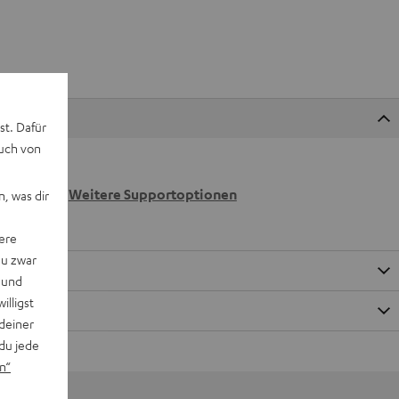
st. Dafür
auch von
 wir
n.
Weitere Supportoptionen
, was dir
ere
du zwar
 und
willigst
deiner
du jede
n“