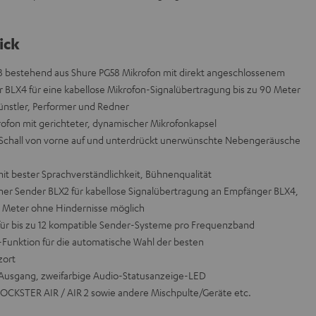
ick
 bestehend aus Shure PG58 Mikrofon mit direkt angeschlossenem
BLX4 für eine kabellose Mikrofon-Signalübertragung bis zu 90 Meter
 Künstler, Performer und Redner
ofon mit gerichteter, dynamischer Mikrofonkapsel
r Schall von vorne auf und unterdrückt unerwünschte Nebengeräusche
mit bester Sprachverständlichkeit, Bühnenqualität
ner Sender BLX2 für kabellose Signalübertragung an Empfänger BLX4,
0 Meter ohne Hindernisse möglich
ür bis zu 12 kompatible Sender-Systeme pro Frequenzband
Funktion für die automatische Wahl der besten
zort
Ausgang, zweifarbige Audio-Statusanzeige-LED
ROCKSTER AIR / AIR 2 sowie andere Mischpulte/Geräte etc.