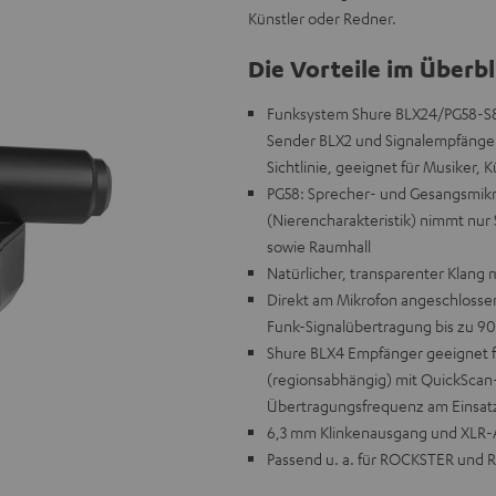
Künstler oder Redner.
Die Vorteile im Überbl
Funksystem Shure BLX24/PG58-S8
Sender BLX2 und Signalempfänger 
Sichtlinie, geeignet für Musiker,
PG58: Sprecher- und Gesangsmikr
(Nierencharakteristik) nimmt nu
sowie Raumhall
Natürlicher, transparenter Klang 
Direkt am Mikrofon angeschlosse
Funk-Signalübertragung bis zu 9
Shure BLX4 Empfänger geeignet f
(regionsabhängig) mit QuickScan-
Übertragungsfrequenz am Einsat
6,3 mm Klinkenausgang und XLR-
Passend u. a. für ROCKSTER und 