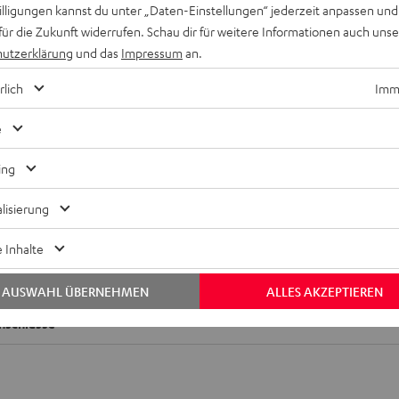
willigungen kannst du unter „Daten-Einstellungen“ jederzeit anpassen und
für die Zukunft widerrufen. Schau dir für weitere Informationen auch uns
utzerklärung
und das
Impressum
an.
rlich
Imme
e
ing
lisierung
 Inhalte
BLX24/PG58-S8
AUSWAHL ÜBERNEHMEN
ALLES AKZEPTIEREN
nschlüsse