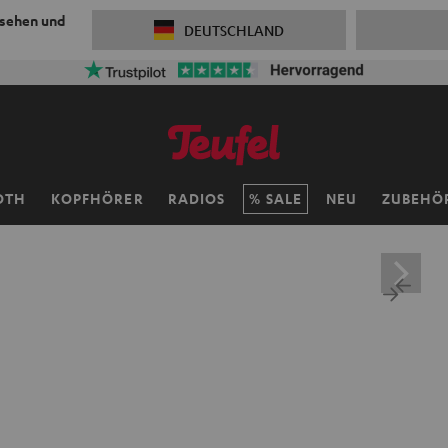
 sehen und
DEUTSCHLAND
OTH
KOPFHÖRER
RADIOS
SALE
NEU
ZUBEHÖ