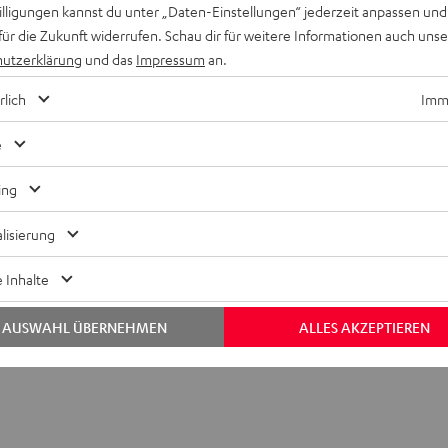
willigungen kannst du unter „Daten-Einstellungen“ jederzeit anpassen und
en Sie an den Subwoofer-Eingang. Das Netzteil stecken Sie in ei
für die Zukunft widerrufen. Schau dir für weitere Informationen auch uns
 und Transmitter erfolgt automatisch in Sekunden. Mit weniger 
utzerklärung
und das
Impressum
an.
t. Die Übertragung erfolgt verlustfrei. Der Bass wird sauber, 
rlich
Imme
luss am AV-Receiver.
e
ing
lisierung
 Inhalte
nnect TX
dul zum kabellosen Senden eines Subwoofer-Signals
AUSWAHL ÜBERNEHMEN
ALLES AKZEPTIEREN