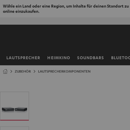
Wähle ein Land oder eine Region, um Inhalte für deinen Standort zu
online einzukaufen.
ZUM
NHALT
RINGEN
LAUTSPRECHER
HEIMKINO
SOUNDBARS
BLUETO
Startseite
ZUBEHÖR
LAUTSPRECHERKOMPONENTEN