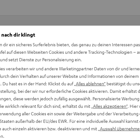
 nach dir klingt
Keinen Store in der Nähe? Kein Problem,
n dir ein sicheres Surferlebnis bieten, das genau zu deinen Interessen pas
beratung
beraten dich auch persönlich am Telefo
ufel auf diesen Webseiten Cookies und andere Tracking-Technologien – 
Hier Termin buchen
 und setzt Dienste zur Personalisierung ein.
ies verarbeiten wir und andere Marketingpartner Daten von dir und lernen
- durch dein Verhalten auf unserer Website und Informationen von deinem
 Du hast es in der Hand: Klickst du auf
„Alles ablehnen“
bestätigst du uns
tellung, bei der wir nur erforderliche Cookies aktivieren. Damit erhältst 
ngen, diese werden jedoch zufällig ausgewählt. Personalisierte Werbung
die wirklich relevant für dich sind, erhältst du mit
„Alles akzeptieren“
. Hier 
erwendung aller Cookies ein sowie der Weitergabe und der Verarbeitung 
 Staaten außerhalb der EU/des EWR. Für eine individuelle Auswahl kannst 
er Bedeutung für die Gesamtklangqualität eines Heimkino-Sets. 
e auch einzeln aktivieren bzw. deaktivieren und mit
„Auswahl übernehme
ofer dort, wo eine optimale Klangqualität erreicht wird. Die bes
en.
ch störende Reflexionen oder Raummoden vermeiden. Kabel könne