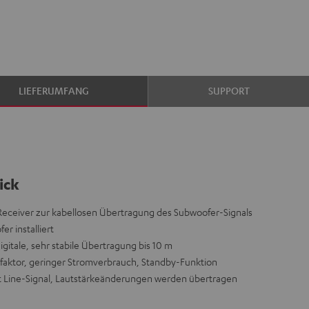
LIEFERUMFANG
SUPPORT
ick
 Receiver zur kabellosen Übertragung des Subwoofer-Signals
r installiert
digitale, sehr stabile Übertragung bis 10 m
rmfaktor, geringer Stromverbrauch, Standby-Funktion
t Line-Signal, Lautstärkeänderungen werden übertragen