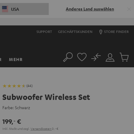
Anderes Land auswählen
USA
SUPPORT
GESCHÄFTSKUNDEN
STORE FINDER
No
R
MEHR
Suche
Mein
Artikel
Konto
im
Warenk
(44)
Subwoofer Wireless Set
Farbe:
Schwarz
199,
€
‐
Inkl. MwSt
und zzgl.
Versandkosten
0,‐ €