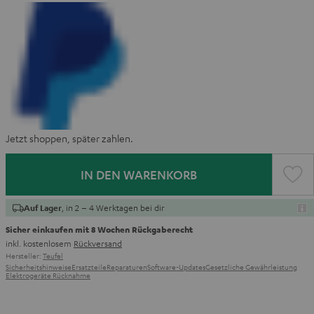
Jetzt shoppen, später zahlen.
IN DEN WARENKORB
, in 2 – 4 Werktagen bei dir
Auf Lager
Sicher einkaufen mit 8 Wochen Rückgaberecht
inkl. kostenlosem
Rückversand
Hersteller:
Teufel
Sicherheitshinweise
Ersatzteile
Reparaturen
Software-Updates
Gesetzliche Gewährleistung
Elektrogeräte Rücknahme