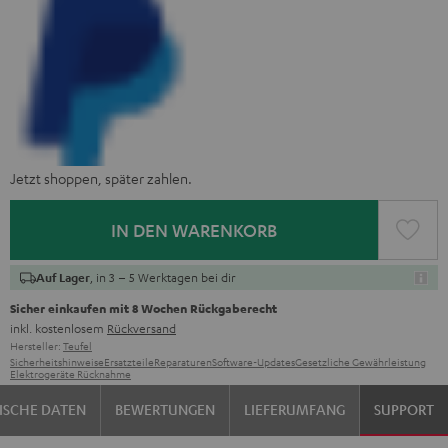
Jetzt shoppen, später zahlen.
IN DEN WARENKORB
, in 3 – 5 Werktagen bei dir
Auf Lager
Sicher einkaufen mit 8 Wochen Rückgaberecht
inkl. kostenlosem
Rückversand
Hersteller:
Teufel
Sicherheitshinweise
Ersatzteile
Reparaturen
Software-Updates
Gesetzliche Gewährleistung
Elektrogeräte Rücknahme
ISCHE DATEN
BEWERTUNGEN
LIEFERUMFANG
SUPPORT