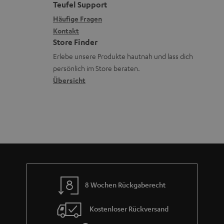
e
a
t
Teufel Support
r
s
x
k
e
Häufige Fragen
G
a
i
Kontakt
t
R
a
n
Store Finder
k
d
ü
r
d
Erlebe unsere Produkte hautnah und lass dich
o
a
c
a
persönlich im Store beraten.
n
t
k
Übersicht
n
e
n
t
n
a
i
h
e
m
e
8 Wochen Rückgaberecht
Kostenloser Rückversand