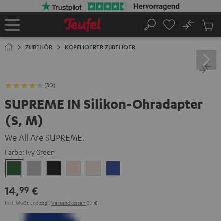
ZUM
NHALT
RINGEN
No
Abs
Startseite
Suche
Artike
im
ZUBEHÖR
KOPFHOERER ZUBEHOER
Waren
(30)
SUPREME IN Silikon-Ohradapter
(S, M)
We All Are SUPREME.
Farbe:
Ivy Green
Ivy
Moon
Night
Pale
Sand
Space
Green
Gray
Black
Gold
White
Blue
14,
€
99
Inkl. MwSt
und zzgl.
Versandkosten
0,‐ €