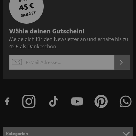
45 €
RABATT
N
Wähle deinen Gutschein!
Melde dich für den Newsletter an und erhalte bis zu
e
45 € als Dankeschön.
w
s
JETZT
EMAIL
l
ANME
WIDGET
e
t
t
e
r
a
n
Kategorien