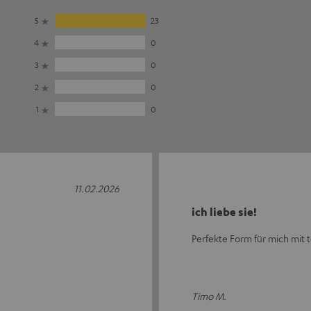
5
23
4
0
3
0
2
0
1
0
11.02.2026
ich liebe sie!
Perfekte Form für mich mit t
Timo M.