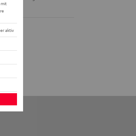
 mit
rsprochen!
ere
r aktiv