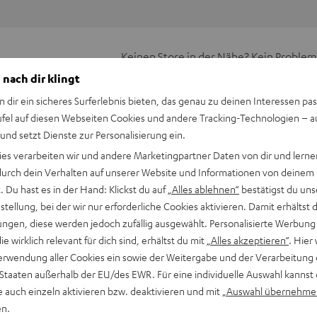
Keinen Store in der Nähe? Kein Problem,
beratung
beraten dich auch persönlich am Telefo
 nach dir klingt
Hier Termin buchen
n dir ein sicheres Surferlebnis bieten, das genau zu deinen Interessen pas
ufel auf diesen Webseiten Cookies und andere Tracking-Technologien – 
 und setzt Dienste zur Personalisierung ein.
ies verarbeiten wir und andere Marketingpartner Daten von dir und lernen
- durch dein Verhalten auf unserer Website und Informationen von deinem
 Du hast es in der Hand: Klickst du auf
„Alles ablehnen“
bestätigst du uns
tellung, bei der wir nur erforderliche Cookies aktivieren. Damit erhältst 
ngen, diese werden jedoch zufällig ausgewählt. Personalisierte Werbung
die wirklich relevant für dich sind, erhältst du mit
„Alles akzeptieren“
. Hier 
erwendung aller Cookies ein sowie der Weitergabe und der Verarbeitung 
 Staaten außerhalb der EU/des EWR. Für eine individuelle Auswahl kannst 
CUP 2
e auch einzeln aktivieren bzw. deaktivieren und mit
„Auswahl übernehme
Morgenmuffel und Snooze-Fetischisten: Die Aussicht auf einen s
en.
EUFEL CUP sollte Grund genug sein, die Beine motiviert aus de