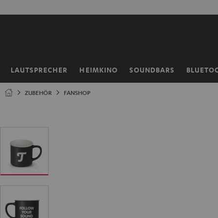
ZUM
50% V
NHALT
RINGEN
LAUTSPRECHER
HEIMKINO
SOUNDBARS
BLUETO
Startseite
ZUBEHÖR
FANSHOP