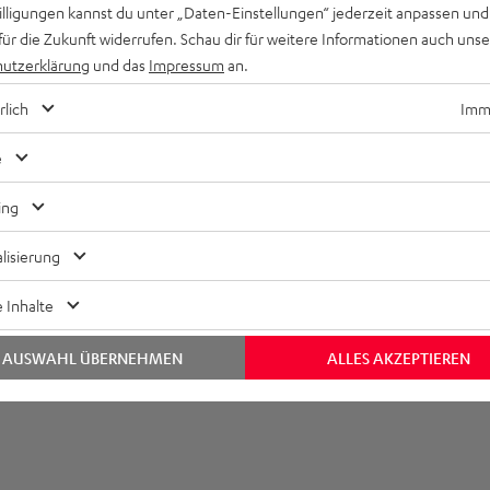
willigungen kannst du unter „Daten-Einstellungen“ jederzeit anpassen und
e Teufel Anlage auf Anschlag dreht, seid ihr garantiert wach, ve
für die Zukunft widerrufen. Schau dir für weitere Informationen auch uns
utzerklärung
und das
Impressum
an.
rlich
Imme
e
ing
lisierung
 Inhalte
AUSWAHL ÜBERNEHMEN
ALLES AKZEPTIEREN