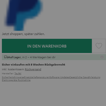
Jetzt shoppen, später zahlen.
IN DEN WARENKORB
, in 2 – 4 Werktagen bei dir
Auf Lager
Sicher einkaufen mit 8 Wochen Rückgaberecht
inkl. kostenlosem
Rückversand
Hersteller:
Teufel
Sicherheitshinweise
Ersatzteile
Reparaturen
Software-Updates
Gesetzliche Gewährleistung
Elektrogeräte Rücknahme