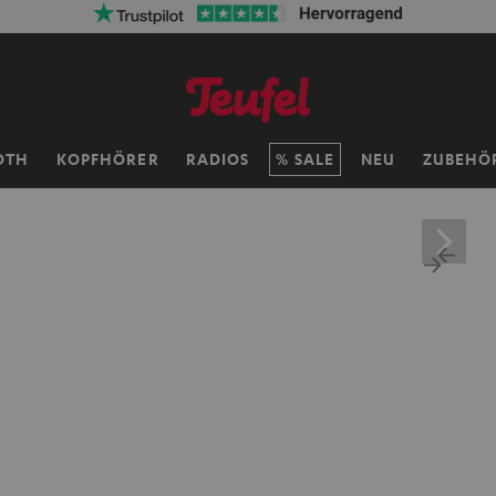
ersandkosten sparen mit
VKF-72F
06
D
:
12
H
:
10
M
:
42
OTH
KOPFHÖRER
RADIOS
SALE
NEU
ZUBEHÖ