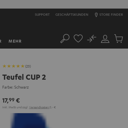
S
SUPPORT
GESCHÄFTSKUNDEN
STORE FINDER
No
R
MEHR
Suche
Mein
Artikel
Konto
im
Warenk
(23)
Teufel CUP 2
Farbe:
Schwarz
17,
€
99
Inkl. MwSt
und zzgl.
Versandkosten
0,‐ €