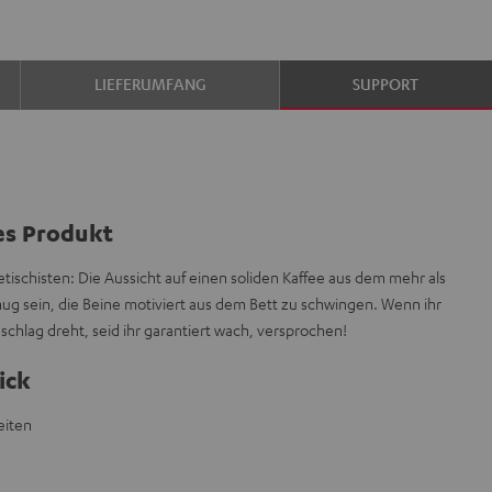
LIEFERUMFANG
SUPPORT
es Produkt
ischisten: Die Aussicht auf einen soliden Kaffee aus dem mehr als
g sein, die Beine motiviert aus dem Bett zu schwingen. Wenn ihr
chlag dreht, seid ihr garantiert wach, versprochen!
ick
eiten