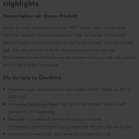
Highlights
Darum lieben wir dieses Produkt
Weißt du noch damals im Sommer 1989? Satter Bass und durstige
Gemüter sorgten für unvergessliche Tage. Schwelge mit uns und
diesem Poster in Erinnerungen an das beste Festival, dass es niemals
gab. Das von uns hier in Berlin designte und auf nur wenige
Stückzahlen limitierte Poster wertet deinen Hörraum mehr als amtlich
auf. So sieht guter Sound aus.
Die Vorteile im Überblick
Hochwertiges Teufel Poster in der Größe DIN A1 (Maße ca. 590 x
840 mm)
Schweres Recycling-Papier (160 g/m²) mit satten Farben, matt
glänzend, UV-beständig
Besonders umweltschonende Produktion in einer
Umweltdruckerei in Berlin (ausgezeichnet mit dem Blauen Engel)
Kommt frisch gedruckt, gut verpackt und gerollt zu dir