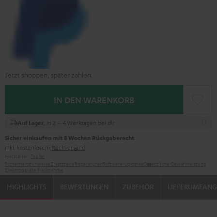
Jetzt shoppen, später zahlen.
IN DEN WARENKORB
, in 2 – 4 Werktagen bei dir
Auf Lager
Sicher einkaufen mit 8 Wochen Rückgaberecht
inkl. kostenlosem
Rückversand
Hersteller:
Teufel
Sicherheitshinweise
Ersatzteile
Reparaturen
Software-Updates
Gesetzliche Gewährleistung
Elektrogeräte Rücknahme
HIGHLIGHTS
BEWERTUNGEN
ZUBEHÖR
LIEFERUMFANG