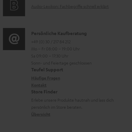
t
e
A
Audio-Lexikon: Fachbegriffe schnell erklärt
t
i
n
u
r
o
z
d
o
n
u
i
K
Persönliche Kaufberatung
g
e
m
o
o
+49 (0) 30 / 217 84 212
e
n
V
Mo – Fr 08:00 – 19:00 Uhr
-
n
r
z
e
Sa 09:00 – 17:30 Uhr
L
t
ä
u
r
Sonn- und Feiertage geschlossen
e
a
t
Teufel Support
r
s
x
k
e
Häufige Fragen
G
a
i
Kontakt
t
R
a
n
Store Finder
k
d
ü
r
d
Erlebe unsere Produkte hautnah und lass dich
o
a
c
a
persönlich im Store beraten.
n
t
k
Übersicht
n
e
n
t
n
a