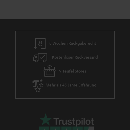
i
h
e
m
e
8 Wochen Rückgaberecht
Kostenloser Rückversand
9 Teufel Stores
Mehr als 45 Jahre Erfahrung