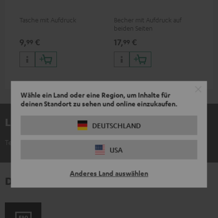
Tasche mit Aufdruck
Becher mit Aufdruck auf
Sna
beiden Seiten
Log
9,
€
17,
€
24
99
99
Wähle ein Land oder eine Region, um Inhalte für
deinen Standort zu sehen und online einzukaufen.
Lieferumfang
DEUTSCHLAND
Teufel POSTER "Festival"
USA
Anderes Land auswählen
Downloads und Service