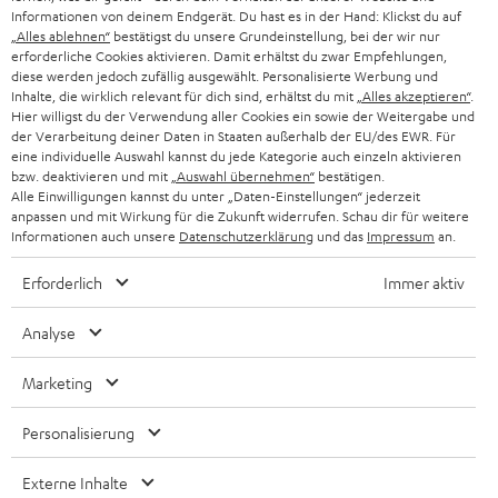
GESCHÄFTSKUNDEN
Informationen von deinem Endgerät. Du hast es in der Hand: Klickst du auf
„Alles ablehnen“
bestätigst du unsere Grundeinstellung, bei der wir nur
SCHWEIZ
BLUETOOTH-LAUTSPRECHER
PARTNERPROGRAMM
erforderliche Cookies aktivieren. Damit erhältst du zwar Empfehlungen,
diese werden jedoch zufällig ausgewählt. Personalisierte Werbung und
KOPFHÖRER
Inhalte, die wirklich relevant für dich sind, erhältst du mit
„Alles akzeptieren“
.
NIEDERLANDE
BLOG
Hier willigst du der Verwendung aller Cookies ein sowie der Weitergabe und
der Verarbeitung deiner Daten in Staaten außerhalb der EU/des EWR. Für
BLUETOOTH-KOPFHÖRER
NEWSLETTER
eine individuelle Auswahl kannst du jede Kategorie auch einzeln aktivieren
BELGIEN
bzw. deaktivieren und mit
„Auswahl übernehmen“
bestätigen.
STEREOANLAGEN
Alle Einwilligungen kannst du unter „Daten-Einstellungen“ jederzeit
STORES
anpassen und mit Wirkung für die Zukunft widerrufen. Schau dir für weitere
FRANKREICH
LAUTSPRECHER
Informationen auch unsere
Datenschutzerklärung
und das
Impressum
an.
DEINE VORTEILE BEI TEUFEL
Erforderlich
Immer aktiv
POLEN
ULTIMA-SERIE
TEUFEL STORY
Analyse
IN-EAR-KOPFHÖRER
SPANIEN
UNSER MANAGEMENT
Marketing
FANSHOP
NACHHALTIGKEIT
ITALIEN
NEUHEITEN
Personalisierung
Technische Änderungen, Tippfehler und Irrtum vorbehalten. Das auf unseren
UNSERE WERTE
Fotos abgebildete Zubehör ist nicht im Lieferumfang enthalten. Etwaige
USA
Entsorgungsgebühren für Batterien sind im Preis inbegriffen.
Externe Inhalte
BILDUNGSRABATT