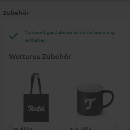
Zubehör
Notwendiges Zubehör ist im Lieferumfang
enthalten.
Weiteres Zubehör
Teufel BAG
Teufel CUP 2
Teu