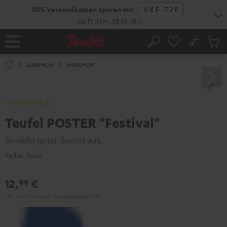
ZUM
50% Versandkosten sparen mit
VKF-72F
NHALT
RINGEN
06
D
:
11
H
:
28
M
:
14
S
No
Abs
Startseite
Suche
Artike
im
ZUBEHÖR
FANSHOP
Waren
(1)
Teufel POSTER "Festival"
So sieht guter Sound aus.
Farbe:
Rosa
12,
€
99
Inkl. MwSt
und zzgl.
Versandkosten
0,‐ €