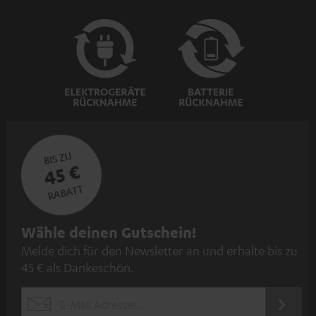
BIS ZU
45 €
RABATT
N
Wähle deinen Gutschein!
Melde dich für den Newsletter an und erhalte bis zu
e
45 € als Dankeschön.
w
s
JETZT
EMAIL