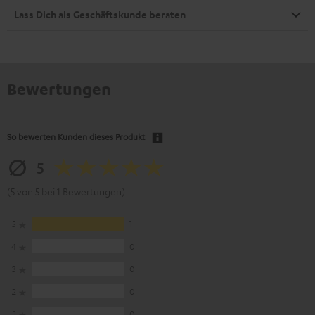
Lass Dich als Geschäftskunde beraten
Bewertungen
So bewerten Kunden dieses Produkt
5
(5 von 5 bei 1 Bewertungen)
5
1
4
0
3
0
2
0
1
0