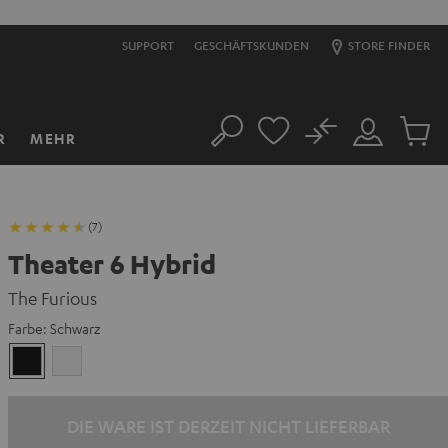
SUPPORT
GESCHÄFTSKUNDEN
STORE FINDER
No
R
MEHR
Suche
Mein
Artikel
Konto
im
Warenk
(7)
Theater 6 Hybrid
The Furious
Farbe:
Schwarz
Schwarz
Weiß
DIE WARE IST DERZEIT NICHT LIEFERBAR