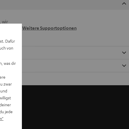
 wir
n.
Weitere Supportoptionen
st. Dafür
auch von
, was dir
ere
du zwar
 und
willigst
deiner
du jede
n“