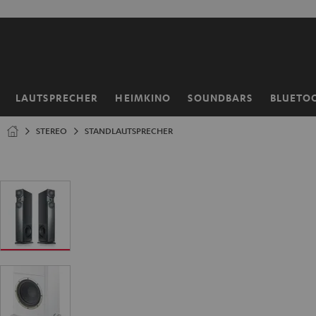
ZUM
NHALT
RINGEN
LAUTSPRECHER
HEIMKINO
SOUNDBARS
BLUETO
Startseite
STEREO
STANDLAUTSPRECHER