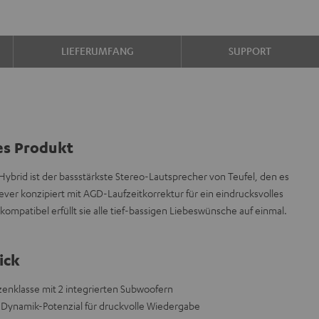
LIEFERUMFANG
SUPPORT
es Produkt
6 Hybrid ist der bassstärkste Stereo-Lautsprecher von Teufel, den es
lever konzipiert mit AGD-Laufzeitkorrektur für ein eindrucksvolles
atibel erfüllt sie alle tief-bassigen Liebeswünsche auf einmal.
ick
zenklasse mit 2 integrierten Subwoofern
Dynamik-Potenzial für druckvolle Wiedergabe