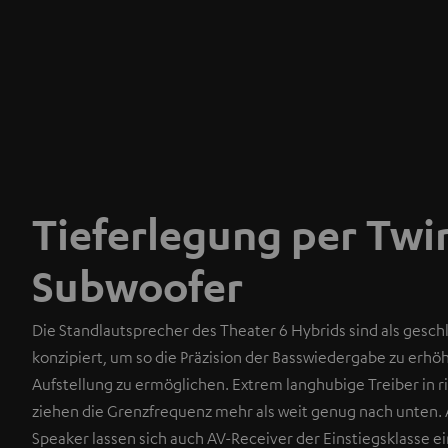
Tieferlegung per Twi
Subwoofer
Die Standlautsprecher des Theater 6 Hybrids sind als gesc
konzipiert, um so die Präzision der Basswiedergabe zu erh
Aufstellung zu ermöglichen. Extrem langhubige Treiber in 
ziehen die Grenzfrequenz mehr als weit genug nach unten. 
Speaker lassen sich auch AV-Receiver der Einstiegsklasse e