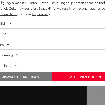
willigungen kannst du unter „Daten-Einstellungen“ jederzeit anpassen und
für die Zukunft widerrufen. Schau dir für weitere Informationen auch uns
utzerklärung
und das
Impressum
an.
, anpassbar
rlich
Imme
ruckvoll bis ausgewogen. An der Rückseite der Lautsprecher
e
 Bedarf tiefe Frequenzen heraus, um auch in akustisch
vermeiden.
ing
lisierung
 Inhalte
AUSWAHL ÜBERNEHMEN
ALLES AKZEPTIEREN