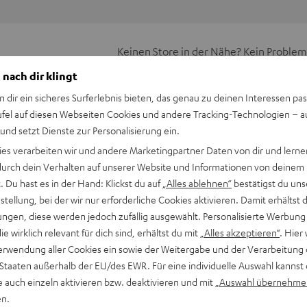
Keinen Store in der Nähe? Kein Problem,
beratung
beraten dich auch persönlich am Telefo
 nach dir klingt
Hier Termin buchen
n dir ein sicheres Surferlebnis bieten, das genau zu deinen Interessen pas
ufel auf diesen Webseiten Cookies und andere Tracking-Technologien – 
 und setzt Dienste zur Personalisierung ein.
ies verarbeiten wir und andere Marketingpartner Daten von dir und lernen
- durch dein Verhalten auf unserer Website und Informationen von deinem
 Du hast es in der Hand: Klickst du auf
„Alles ablehnen“
bestätigst du uns
tellung, bei der wir nur erforderliche Cookies aktivieren. Damit erhältst 
ngen, diese werden jedoch zufällig ausgewählt. Personalisierte Werbung
den Sportwagen
die wirklich relevant für dich sind, erhältst du mit
„Alles akzeptieren“
. Hier 
erwendung aller Cookies ein sowie der Weitergabe und der Verarbeitung 
 Staaten außerhalb der EU/des EWR. Für eine individuelle Auswahl kannst 
der Standlautsprecher ermöglicht eine ästhetisch ansprechende
e auch einzeln aktivieren bzw. deaktivieren und mit
„Auswahl übernehme
bdeckungen, abgesetzte Subwoofer-Kammern, einen massiven
en.
eltöner und vieles mehr.