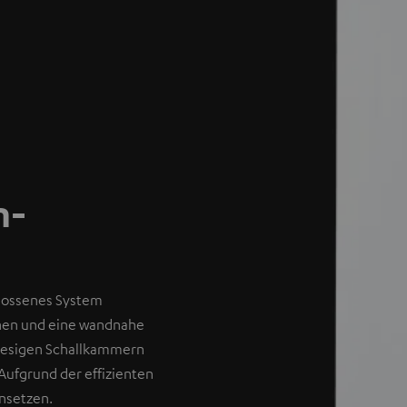
n-
hlossenes System
öhen und eine wandnahe
riesigen Schallkammern
Aufgrund der effizienten
insetzen.