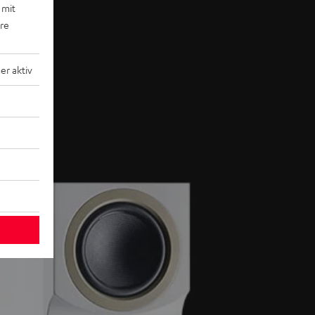
 mit
ere
r aktiv