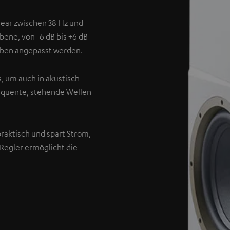
ear zwischen 38 Hz und
Ebene, von -6 dB bis +6 dB
ieben angepasst werden.
s, um auch in akustisch
equente, stehende Wellen
raktisch und spart Strom,
-Regler ermöglicht die