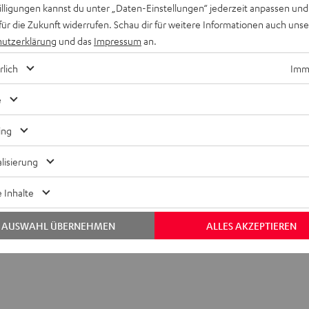
willigungen kannst du unter „Daten-Einstellungen“ jederzeit anpassen und
für die Zukunft widerrufen. Schau dir für weitere Informationen auch uns
utzerklärung
und das
Impressum
an.
rlich
Imme
e
ing
lisierung
 Inhalte
AUSWAHL ÜBERNEHMEN
ALLES AKZEPTIEREN