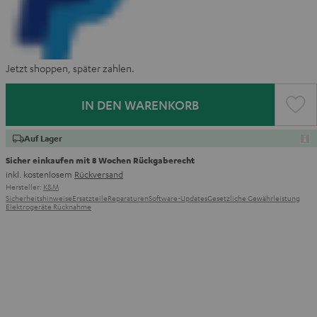
Jetzt shoppen, später zahlen.
IN DEN WARENKORB
Auf Lager
Sicher einkaufen mit 8 Wochen Rückgaberecht
inkl. kostenlosem
Rückversand
Hersteller:
K&M
Sicherheitshinweise
Ersatzteile
Reparaturen
Software-Updates
Gesetzliche Gewährleistung
Elektrogeräte Rücknahme