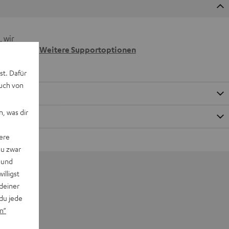
 wir
n.
Weitere Supportoptionen
st. Dafür
auch von
, was dir
ere
du zwar
 und
willigst
deiner
du jede
n“