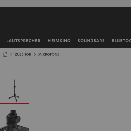
ZUM
NHALT
RINGEN
LAUTSPRECHER
HEIMKINO
SOUNDBARS
BLUETO
Startseite
ZUBEHÖR
MIKROFONE