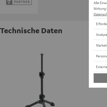
Alle Ein
Wirkung 
Datensch
Erforde
Technische Daten
Analys
TRIPOD
Market
Persona
Externe