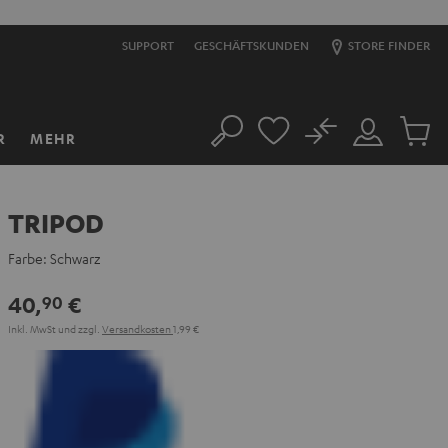
SUPPORT
GESCHÄFTSKUNDEN
STORE FINDER
No
R
MEHR
Suche
Mein
Artikel
Konto
im
Warenk
TRIPOD
Farbe:
Schwarz
40,
€
90
Inkl. MwSt
und zzgl.
Versandkosten
1,99 €