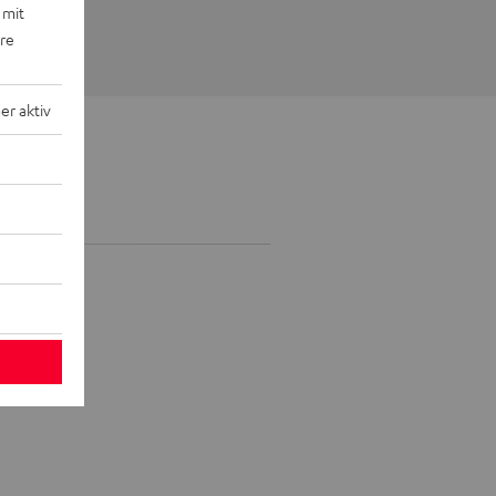
 mit
ere
r aktiv