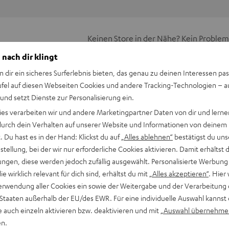
Keinen Store in der Nähe? Kein Problem,
beratung
beraten dich auch persönlich am Telefo
 nach dir klingt
Hier Termin buchen
n dir ein sicheres Surferlebnis bieten, das genau zu deinen Interessen pas
ufel auf diesen Webseiten Cookies und andere Tracking-Technologien – 
 und setzt Dienste zur Personalisierung ein.
ies verarbeiten wir und andere Marketingpartner Daten von dir und lernen
- durch dein Verhalten auf unserer Website und Informationen von deinem
 Du hast es in der Hand: Klickst du auf
„Alles ablehnen“
bestätigst du uns
tellung, bei der wir nur erforderliche Cookies aktivieren. Damit erhältst 
ngen, diese werden jedoch zufällig ausgewählt. Personalisierte Werbung
die wirklich relevant für dich sind, erhältst du mit
„Alles akzeptieren“
. Hier 
erwendung aller Cookies ein sowie der Weitergabe und der Verarbeitung 
 Staaten außerhalb der EU/des EWR. Für eine individuelle Auswahl kannst 
e auch einzeln aktivieren bzw. deaktivieren und mit
„Auswahl übernehme
en.