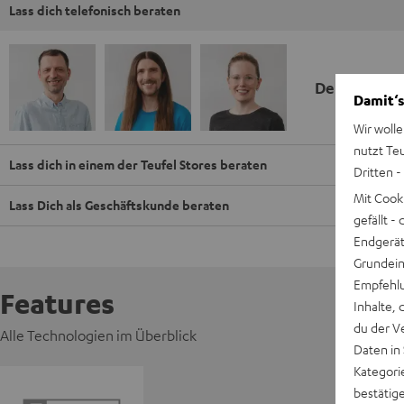
Lass dich telefonisch beraten
Deine Kauf
Damit‘s
Wir wolle
nutzt Te
Lass dich in einem der Teufel Stores beraten
Dritten -
Mit Cook
Lass Dich als Geschäftskunde beraten
gefällt 
Endgerät.
Grundeins
Empfehlu
Features
Inhalte, 
du der V
Alle Technologien im Überblick
Daten in
Kategori
bestätig