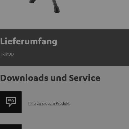
Lieferumfang
TRIPOD
Downloads und Service
P
Hilfe zu diesem Produkt
r
o