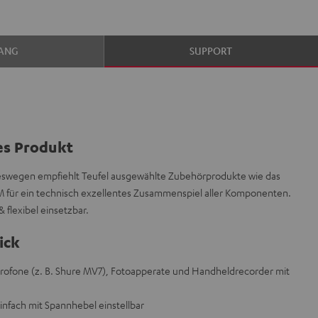
ANG
SUPPORT
es Produkt
 deswegen empfiehlt Teufel ausgewählte Zubehörprodukte wie das
&M für ein technisch exzellentes Zusammenspiel aller Komponenten.
& flexibel einsetzbar.
ick
ikrofone (z. B. Shure MV7), Fotoapperate und Handheldrecorder mit
infach mit Spannhebel einstellbar