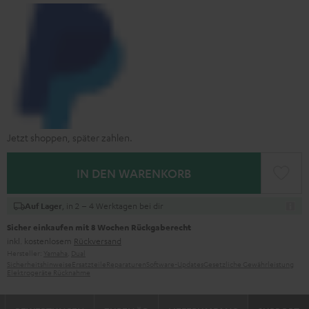
Jetzt shoppen, später zahlen.
IN DEN WARENKORB
, in 2 – 4 Werktagen bei dir
Auf Lager
Sicher einkaufen mit 8 Wochen Rückgaberecht
inkl. kostenlosem
Rückversand
Hersteller:
Yamaha
,
Dual
Sicherheitshinweise
Ersatzteile
Reparaturen
Software-Updates
Gesetzliche Gewährleistung
Elektrogeräte Rücknahme