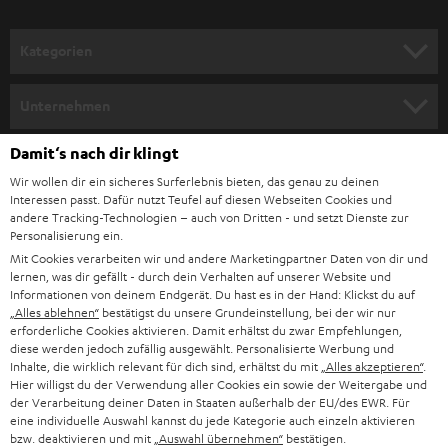
a
n
Kategorien
m
HEIMKINO
e
Unternehmen
l
HEIMKINO-KOMPLETTANLAGEN
SUPPORT
Damit‘s nach dir klingt
d
Teufel Onlineshops
Wir wollen dir ein sicheres Surferlebnis bieten, das genau zu deinen
SOUNDBAR
u
KARRIERE
Interessen passt. Dafür nutzt Teufel auf diesen Webseiten Cookies und
DEUTSCHLAND
n
andere Tracking-Technologien – auch von Dritten - und setzt Dienste zur
HIFI-LAUTSPRECHER
Personalisierung ein.
PRESSE & MARKETING
g
Mit Cookies verarbeiten wir und andere Marketingpartner Daten von dir und
ÖSTERREICH
SMART HOME
lernen, was dir gefällt - durch dein Verhalten auf unserer Website und
GESCHÄFTSKUNDEN
Informationen von deinem Endgerät. Du hast es in der Hand: Klickst du auf
„Alles ablehnen“
bestätigst du unsere Grundeinstellung, bei der wir nur
SCHWEIZ
BLUETOOTH-LAUTSPRECHER
PARTNERPROGRAMM
erforderliche Cookies aktivieren. Damit erhältst du zwar Empfehlungen,
diese werden jedoch zufällig ausgewählt. Personalisierte Werbung und
KOPFHÖRER
Inhalte, die wirklich relevant für dich sind, erhältst du mit
„Alles akzeptieren“
.
NIEDERLANDE
BLOG
Hier willigst du der Verwendung aller Cookies ein sowie der Weitergabe und
der Verarbeitung deiner Daten in Staaten außerhalb der EU/des EWR. Für
BLUETOOTH-KOPFHÖRER
NEWSLETTER
eine individuelle Auswahl kannst du jede Kategorie auch einzeln aktivieren
BELGIEN
bzw. deaktivieren und mit
„Auswahl übernehmen“
bestätigen.
STEREOANLAGEN