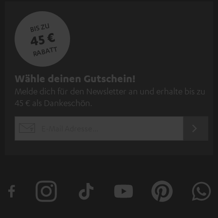
BIS ZU
45 €
RABATT
N
Wähle deinen Gutschein!
Melde dich für den Newsletter an und erhalte bis zu
e
45 € als Dankeschön.
w
s
JETZT
EMAIL
l
ANME
WIDGET
e
t
t
e
r