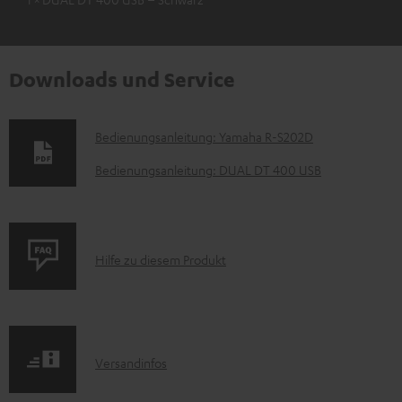
Downloads und Service
D
Bedienungsanleitung: Yamaha R-S202D
o
Bedienungsanleitung: DUAL DT 400 USB
k
u
m
P
Hilfe zu diesem Produkt
e
r
n
o
t
d
e
I
Versandinfos
u
z
n
k