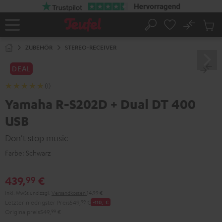
ZUM
NHALT
RINGEN
No
Abs
Startseite
Suche
Artike
im
ZUBEHÖR
STEREO-RECEIVER
Waren
DEAL
(1)
Yamaha R-S202D + Dual DT 400
USB
Don't stop music
Farbe:
Schwarz
439,
€
99
Inkl. MwSt
und zzgl.
Versandkosten
14,99 €
Letzter niedrigster Preis
549,
99
€
-110,
‐
€
Originalpreis
549,
99
€