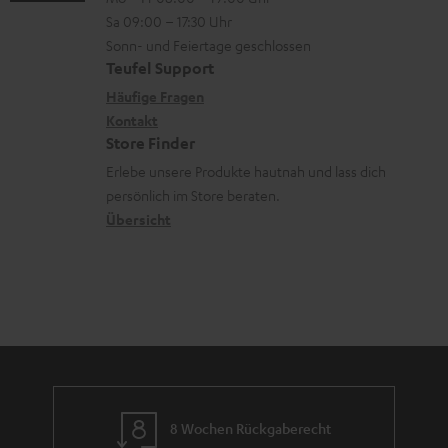
-
n
r
z
e
Sa 09:00 – 17:30 Uhr
L
t
ä
u
r
Sonn- und Feiertage geschlossen
e
a
t
Teufel Support
r
s
x
k
e
Häufige Fragen
G
a
i
Kontakt
t
R
a
n
Store Finder
k
d
ü
r
d
Erlebe unsere Produkte hautnah und lass dich
o
a
c
a
persönlich im Store beraten.
n
t
k
Übersicht
n
e
n
t
n
a
i
h
e
m
e
8 Wochen Rückgaberecht