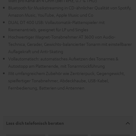
Watt pro Kanal an 4 Ohm (bei 1 kHz, 0.7 % THD)
Bluetooth für Musikstreaming in CD-ähnlicher Qualität von Spotify,
Amazon Music, YouTube, Apple Music und Co
DUAL DT 400 USB: Vollautomatik-Plattenspieler mit
Riemenantrieb, geeignet für LP und Singles
Hochwertiger Magnet-Tonabnehmer AT 3600 von Audio-
Technica, Gerader, Gewichts-balancierter Tonarm mit einstellbarer
Auflagekraft und Anti-Skating
Vollautomatisch: automatisches Aufsetzen des Tonarmes &
Autostopp am Plattenende, mit Tonarmrückführung
Mit umfangreichem Zubehör wie Zentrierpuck, Gegengewicht,
spielfertiger Tonabnehmer, Abdeckhaube, USB-Kabel,
Fernbedienung, Batterien und Antennen
Lass dich telefonisch beraten