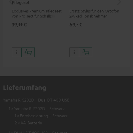
Pflegeset
To
Exklusives Premium-Pflegeset
Ersatz-Stylus für den Ortofon
Mo
von Pro-Ject für Schallplatten
2M Red Tonabnehmer
To
und - spieler, nur im Teufel
Ort
39,
€
69,
€
99
99
‐
Webshop erhältlich
leb
wa
Lieferumfang
Yamaha R-S202D + Dual DT 400 USB
1 × Yamaha R-S202D – Schwarz
1 × Fernbedienung – Schwarz
2 × AA-Batterie
1 × DUAL DT 400 USB – Schwarz