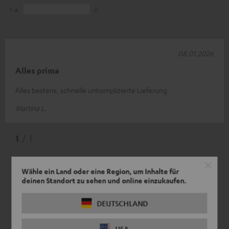
1
0
08.01.2026
Alles prima
Alles bestens, schnelle unkomplizierte Lieferung
Martina L.
1
/ 1
Wähle ein Land oder eine Region, um Inhalte für
deinen Standort zu sehen und online einzukaufen.
DEUTSCHLAND
USA