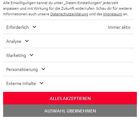
Alle Einwilligungen kannst du unter „Daten-Einstellungen“ jederzeit
STORES
anpassen und mit Wirkung für die Zukunft widerrufen. Schau dir für weitere
FRANKREICH
LAUTSPRECHER
Informationen auch unsere
Datenschutzerklärung
und das
Impressum
an.
DEINE VORTEILE BEI TEUFEL
Erforderlich
Immer aktiv
POLEN
ULTIMA-SERIE
TEUFEL STORY
Analyse
IN-EAR-KOPFHÖRER
SPANIEN
UNSER MANAGEMENT
Marketing
FANSHOP
NACHHALTIGKEIT
ITALIEN
NEUHEITEN
Personalisierung
Technische Änderungen, Tippfehler und Irrtum vorbehalten. Das auf unseren
UNSERE WERTE
Fotos abgebildete Zubehör ist nicht im Lieferumfang enthalten. Etwaige
USA
Entsorgungsgebühren für Batterien sind im Preis inbegriffen.
Externe Inhalte
BILDUNGSRABATT
©2026 Lautsprecher Teufel GmbH - All rights reserved.
WEITERE LÄNDER
ALLES AKZEPTIEREN
GESCHENKGUTSCHEIN
Chat
Impressum
AGB
Datenschutz
Daten-Einstellungen
EU Data Act
AUSWAHL ÜBERNEHMEN
starten
BARRIEREFREIHEIT
Vertrag widerrufen