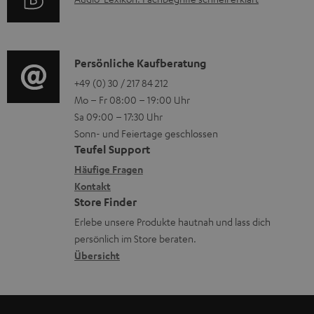
A
t
i
u
r
o
d
o
n
i
K
Persönliche Kaufberatung
g
e
o
o
+49 (0) 30 / 217 84 212
e
n
Mo – Fr 08:00 – 19:00 Uhr
-
n
r
z
Sa 09:00 – 17:30 Uhr
L
t
ä
u
Sonn- und Feiertage geschlossen
e
a
t
Teufel Support
r
x
k
e
Häufige Fragen
G
i
Kontakt
t
R
a
Store Finder
k
d
ü
r
Erlebe unsere Produkte hautnah und lass dich
o
a
c
a
persönlich im Store beraten.
n
t
k
Übersicht
n
e
n
t
n
a
i