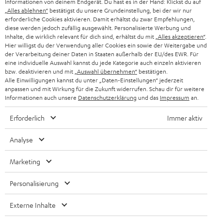
Informationen von deinem Endgerät. Du hast es in der Hand: Klickst du auf
„Alles ablehnen“
bestätigst du unsere Grundeinstellung, bei der wir nur
BLUETOOTH-KOPFHÖRER
erforderliche Cookies aktivieren. Damit erhältst du zwar Empfehlungen,
NEWSLETTER
BELGIEN
diese werden jedoch zufällig ausgewählt. Personalisierte Werbung und
Inhalte, die wirklich relevant für dich sind, erhältst du mit
„Alles akzeptieren“
.
STEREOANLAGEN
STORES
Hier willigst du der Verwendung aller Cookies ein sowie der Weitergabe und
FRANKREICH
der Verarbeitung deiner Daten in Staaten außerhalb der EU/des EWR. Für
LAUTSPRECHER
eine individuelle Auswahl kannst du jede Kategorie auch einzeln aktivieren
DEINE VORTEILE BEI TEUFEL
bzw. deaktivieren und mit
„Auswahl übernehmen“
bestätigen.
POLEN
ULTIMA-SERIE
Alle Einwilligungen kannst du unter „Daten-Einstellungen“ jederzeit
TEUFEL STORY
anpassen und mit Wirkung für die Zukunft widerrufen. Schau dir für weitere
Informationen auch unsere
Datenschutzerklärung
und das
Impressum
an.
IN-EAR-KOPFHÖRER
SPANIEN
UNSER MANAGEMENT
Erforderlich
Immer aktiv
FANSHOP
NACHHALTIGKEIT
ITALIEN
Analyse
NEUHEITEN
Technische Änderungen, Tippfehler und Irrtum vorbehalten. Das auf unseren
UNSERE WERTE
Fotos abgebildete Zubehör ist nicht im Lieferumfang enthalten. Etwaige
USA
Marketing
Entsorgungsgebühren für Batterien sind im Preis inbegriffen.
BILDUNGSRABATT
Personalisierung
©2026 Lautsprecher Teufel GmbH - All rights reserved.
WEITERE LÄNDER
GESCHENKGUTSCHEIN
Externe Inhalte
Impressum
AGB
Datenschutz
Daten-Einstellungen
EU Data Act
BARRIEREFREIHEIT