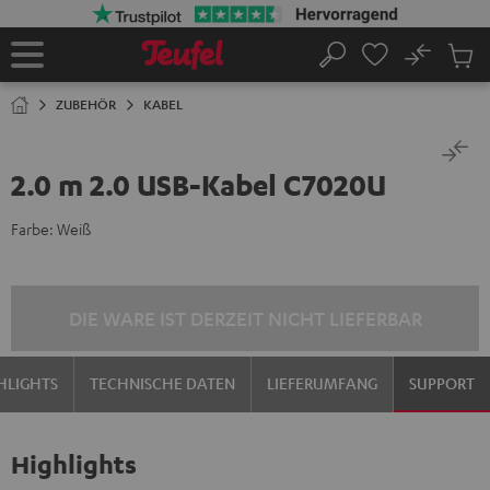
ZUM
NHALT
RINGEN
No
Abs
Startseite
Suche
Artike
im
ZUBEHÖR
KABEL
Waren
2.0 m 2.0 USB-Kabel C7020U
Farbe:
Weiß
DIE WARE IST DERZEIT NICHT LIEFERBAR
HLIGHTS
TECHNISCHE DATEN
LIEFERUMFANG
SUPPORT
Highlights