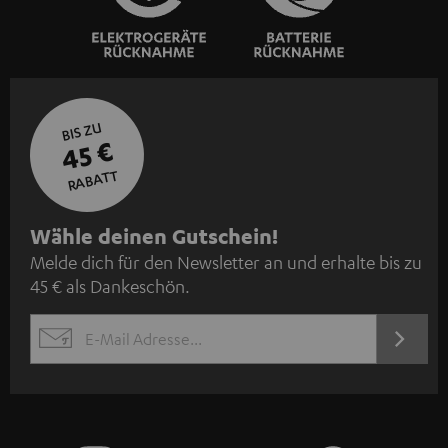
BIS ZU
45 €
RABATT
N
Wähle deinen Gutschein!
Melde dich für den Newsletter an und erhalte bis zu
e
45 € als Dankeschön.
w
s
JETZT
EMAIL
l
ANME
WIDGET
e
t
t