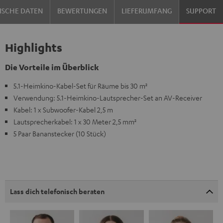
ISCHE DATEN
BEWERTUNGEN
LIEFERUMFANG
SUPPORT
Highlights
Die Vorteile im Überblick
5.1-Heimkino-Kabel-Set für Räume bis 30 m²
Verwendung: 5.1-Heimkino-Lautsprecher-Set an AV-Receiver
Kabel: 1 x Subwoofer-Kabel 2,5 m
Lautsprecherkabel: 1 x 30 Meter 2,5 mm²
5 Paar Bananstecker (10 Stück)
Lass dich telefonisch beraten