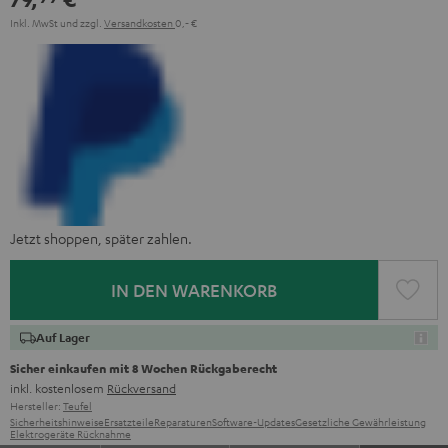
Inkl. MwSt
und zzgl.
Versandkosten
0,‐ €
Jetzt shoppen, später zahlen.
IN DEN WARENKORB
Auf Lager
Sicher einkaufen mit 8 Wochen Rückgaberecht
inkl. kostenlosem
Rückversand
Hersteller:
Teufel
Sicherheitshinweise
Ersatzteile
Reparaturen
Software-Updates
Gesetzliche Gewährleistung
Elektrogeräte Rücknahme