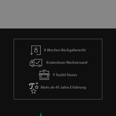
e
n
t
n
a
i
h
e
m
e
8 Wochen Rückgaberecht
Kostenloser Rückversand
9 Teufel Stores
Mehr als 45 Jahre Erfahrung