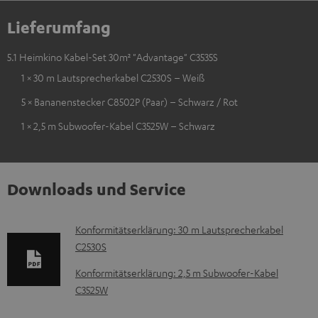
Lieferumfang
5.1 Heimkino Kabel-Set 30m² "Advantage" C3535S
1 × 30 m Lautsprecherkabel C2530S – Weiß
5 × Bananenstecker C8502P (Paar) – Schwarz / Rot
1 × 2,5 m Subwoofer-Kabel C3525W – Schwarz
Downloads und Service
D
Konformitätserklärung: 30 m Lautsprecherkabel
C2530S
o
k
Konformitätserklärung: 2,5 m Subwoofer-Kabel
C3525W
u
m