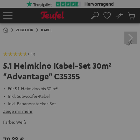
ZUM
NHALT
RINGEN
No
Abs
Startseite
Suche
Artike
im
ZUBEHÖR
KABEL
Waren
(151)
5.1 Heimkino Kabel-Set 30m²
"Advantage" C3535S
Für 5.1‑Heimkino bis 30 m²
Inkl. Subwoofer‑Kabel
Inkl. Bananenstecker‑Set
Zeige mir mehr
Farbe:
Weiß
79,
€
99