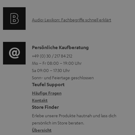
e
a
n
l
k
t
e
a
A
Audio-Lexikon: Fachbegriffe schnell erklärt
t
i
n
d
u
r
o
z
e
d
o
n
u
n
i
K
Persönliche Kaufberatung
g
e
m
o
o
+49 (0) 30 / 217 84 212
e
n
V
Mo – Fr 08:00 – 19:00 Uhr
-
n
r
z
e
Sa 09:00 – 17:30 Uhr
L
t
ä
u
r
Sonn- und Feiertage geschlossen
e
a
t
Teufel Support
r
s
x
k
e
Häufige Fragen
G
a
i
Kontakt
t
R
a
n
Store Finder
k
d
ü
r
d
Erlebe unsere Produkte hautnah und lass dich
o
a
c
a
persönlich im Store beraten.
n
t
k
Übersicht
n