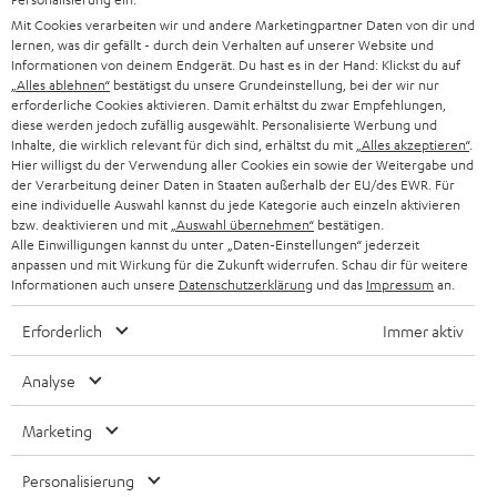
PRESSE & MARKETING
g
Mit Cookies verarbeiten wir und andere Marketingpartner Daten von dir und
ÖSTERREICH
SMART HOME
lernen, was dir gefällt - durch dein Verhalten auf unserer Website und
GESCHÄFTSKUNDEN
Informationen von deinem Endgerät. Du hast es in der Hand: Klickst du auf
„Alles ablehnen“
bestätigst du unsere Grundeinstellung, bei der wir nur
SCHWEIZ
BLUETOOTH-LAUTSPRECHER
PARTNERPROGRAMM
erforderliche Cookies aktivieren. Damit erhältst du zwar Empfehlungen,
diese werden jedoch zufällig ausgewählt. Personalisierte Werbung und
KOPFHÖRER
Inhalte, die wirklich relevant für dich sind, erhältst du mit
„Alles akzeptieren“
.
NIEDERLANDE
BLOG
Hier willigst du der Verwendung aller Cookies ein sowie der Weitergabe und
der Verarbeitung deiner Daten in Staaten außerhalb der EU/des EWR. Für
BLUETOOTH-KOPFHÖRER
NEWSLETTER
eine individuelle Auswahl kannst du jede Kategorie auch einzeln aktivieren
BELGIEN
bzw. deaktivieren und mit
„Auswahl übernehmen“
bestätigen.
STEREOANLAGEN
Alle Einwilligungen kannst du unter „Daten-Einstellungen“ jederzeit
STORES
anpassen und mit Wirkung für die Zukunft widerrufen. Schau dir für weitere
FRANKREICH
LAUTSPRECHER
Informationen auch unsere
Datenschutzerklärung
und das
Impressum
an.
DEINE VORTEILE BEI TEUFEL
Erforderlich
Immer aktiv
POLEN
ULTIMA-SERIE
TEUFEL STORY
Analyse
IN-EAR-KOPFHÖRER
SPANIEN
UNSER MANAGEMENT
Marketing
FANSHOP
NACHHALTIGKEIT
ITALIEN
NEUHEITEN
Personalisierung
Technische Änderungen, Tippfehler und Irrtum vorbehalten. Das auf unseren
UNSERE WERTE