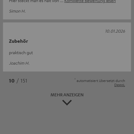
Hier steckt man es halt von
Komplette Bewertung lesen
Simon H.
10.01.2026
Zubehör
praktisch gut
Joachim H.
*
10
/ 151
automatisiert übersetzt durch
DeepL
MEHR ANZEIGEN