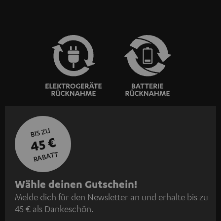
BIS ZU
45 €
RABATT
N
Wähle deinen Gutschein!
Melde dich für den Newsletter an und erhalte bis zu
e
45 € als Dankeschön.
w