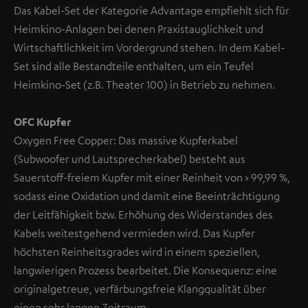
Das Kabel-Set der Kategorie Advantage empfiehlt sich für
Heimkino-Anlagen bei denen Praxistauglichkeit und
Wirtschaftlichkeit im Vordergrund stehen. In dem Kabel-
Set sind alle Bestandteile enthalten, um ein Teufel
Heimkino-Set (z.B. Theater 100) in Betrieb zu nehmen.
OFC Kupfer
Oxygen Free Copper: Das massive Kupferkabel
(Subwoofer und Lautsprecherkabel) besteht aus
Sauerstoff-freiem Kupfer mit einer Reinheit von > 99,99 %,
sodass eine Oxidation und damit eine Beeinträchtigung
der Leitfähigkeit bzw. Erhöhung des Widerstandes des
Kabels weitestgehend vermieden wird. Das Kupfer
höchsten Reinheitsgrades wird in einem speziellen,
langwierigen Prozess bearbeitet. Die Konsequenz: eine
originalgetreue, verfärbungsfreie Klangqualität über
einen sehr langen Zeitraum.