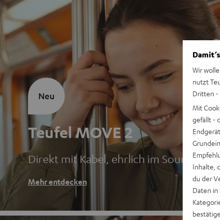
Damit‘s
Wir wolle
nutzt Te
Dritten -
Neu
Mit Cook
gefällt 
Teufel MOVE 2
Endgerät.
Grundeins
Empfehlu
Direkt mit Kabel, ehrlich im Sound
Inhalte, 
du der V
Mehr entdecken
Daten in
Kategori
bestätig