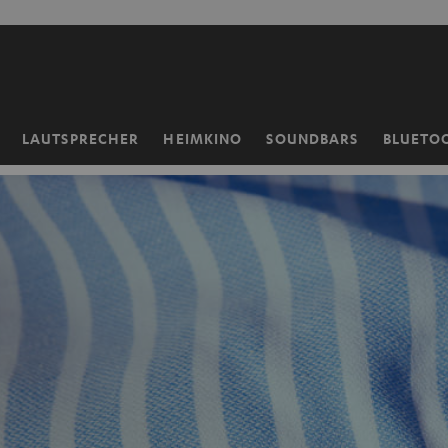
ZUM
NHALT
RINGEN
LAUTSPRECHER
HEIMKINO
SOUNDBARS
BLUETO
Startseite