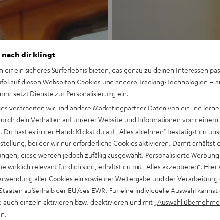
 nach dir klingt
n dir ein sicheres Surferlebnis bieten, das genau zu deinen Interessen pas
ufel auf diesen Webseiten Cookies und andere Tracking-Technologien – 
 und setzt Dienste zur Personalisierung ein.
Neu
ies verarbeiten wir und andere Marketingpartner Daten von dir und lernen
- durch dein Verhalten auf unserer Website und Informationen von deinem
MOTIV® GO
 Du hast es in der Hand: Klickst du auf
„Alles ablehnen“
bestätigst du uns
tellung, bei der wir nur erforderliche Cookies aktivieren. Damit erhältst 
ngen, diese werden jedoch zufällig ausgewählt. Personalisierte Werbung
Stil trifft Sound
die wirklich relevant für dich sind, erhältst du mit
„Alles akzeptieren“
. Hier 
erwendung aller Cookies ein sowie der Weitergabe und der Verarbeitung 
Mehr entdecken
 Staaten außerhalb der EU/des EWR. Für eine individuelle Auswahl kannst 
e auch einzeln aktivieren bzw. deaktivieren und mit
„Auswahl übernehme
en.