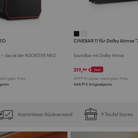
CINEBAR
CINEBAR
EO
CINEBAR 11 für Dolby Atmos "2
11
11
für
für
k – das ist der ROCKSTER NEO.
Soundbar mit Dolby Atmos
Dolby
Dolby
Atmos
Atmos
319,
€
99
Deal
"2.1-
"2.1-
iedrigster Preis
399,
99
€
Letzter niedrigster Preis
Set"
Set"
99
preis
449,
€
Originalpreis
Schwarz
Weiß
Kostenloser Rückversand
9 Teufel Stores