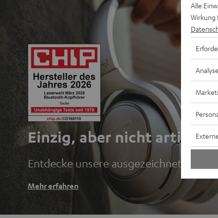
Alle Ein
Wirkung 
Datensch
Erforde
Analys
Market
Persona
Einzig, aber nicht artig.
Externe
Entdecke unsere ausgezeichneten Blu
Mehr erfahren