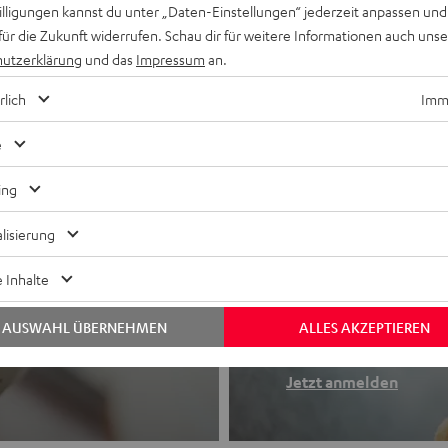
willigungen kannst du unter „Daten-Einstellungen“ jederzeit anpassen und
für die Zukunft widerrufen. Schau dir für weitere Informationen auch uns
utzerklärung
und das
Impressum
an.
rlich
Imme
e
ing
lisierung
Newslette
 Inhalte
Finde deinen So
AUSWAHL ÜBERNEHMEN
ALLES AKZEPTIEREN
etooth-Kopfhörer
Erhalte bis zu 4
Jetzt anmelden